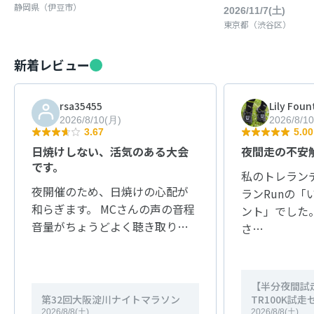
静岡県（伊豆市）
2026/11/7(土)
東京都（渋谷区）
新着レビュー
rsa35455
Lily Foun
2026/8/10(月)
2026/8/1
3.67
5.00
日焼けしない、活気のある大会
夜間走の不安
です。
私のトレラン
夜開催のため、日焼けの心配が
ランRunの「
和らぎます。 MCさんの声の音程
ント」でした
音量がちょうどよく聴き取り…
さ…
【半分夜間試走】
第32回大阪淀川ナイトマラソン
TR100K試
2026/8/8(土)
2026/8/8(土)