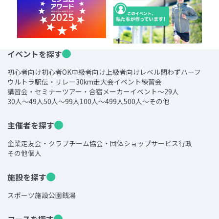
イベントを探す
初心者向け
初心者OK
中級者向け
上級者向け
レベル問わず
ハーフ
ウルトラ
駅伝・リレー
30km走
大会
イベント
練習会
講習会・セミナー
ツアー・合宿
メーカーイベント
～29人
30人～49人
50人～99人
100人～499人
500人～
その他
主催者を探す
企業
走友会・クラブチーム
協会・団体
ショップ
サービス
行政
その他
個人
施設を探す
スポーツ施設
公園
銭湯
コースを探す