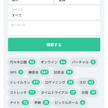
ジャンル
すべて
キーワード
検索する
代々木公園
オンライン
バーチャル
52
44
0
GPS
練習会
試走会
3
561
59
トレイルラン
ロゲイニング
ヨガ
211
35
43
ストレッチ
タイムトライアル
合宿
77
17
19
ナイト
早朝
ピックルボール
72
35
6