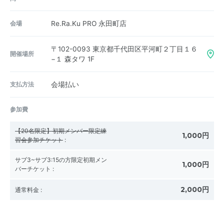
会場
Re.Ra.Ku PRO 永田町店
〒102-0093
東京都千代田区平河町２丁目１６
開催場所
−１ 森タワ 1F
支払方法
会場払い
参加費
【20名限定】初期メンバー限定練
1,000円
習会参加チケット
:
サブ3~サブ3:15の方限定初期メン
1,000円
バーチケット
:
2,000円
通常料金
: