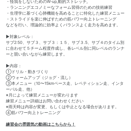
・怪我をしないためのW-up,動的ストレッチ,
・ランニングエコノミーなフォーム習得のための技術練習
・生理学に基づく心肺機能を高めることに特化した練習メニュー
・ストライドを楽に伸ばすための筋パワー向上トレーニング
などを行い、理論的に効率よくバランスよく走力を高めます。
▶︎対象レベル：
サブ2:50、サブ３、サブ３：１５、サブ３.5、サブ４のタイム別
に合わせて５チーム程度作成し、各レベル別に同レベルのランナ
ーと競い合いながら練習します。
▶︎内容：
①ドリル・動きづくり
②ウォームアップ（ジョグ・流し）
③本メニュー（10〜15kmペース走、レペティション走、インタ
ーバル走、他）
※月によって練習メニューが変わります
練習メニュー詳細はお問い合わせください
※雨天時は内容が変更、もしくは中止となる場合があります。
④筋パワー向上トレーニング
練習会の雰囲気の動画はこちらから！