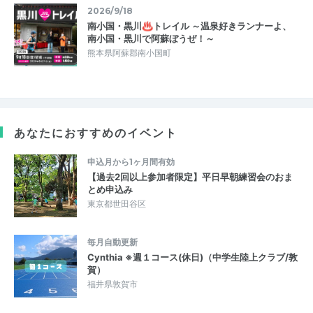
2026/9/18
南小国・黒川♨トレイル ～温泉好きランナーよ、
南小国・黒川で阿蘇ぼうぜ！～
熊本県阿蘇郡南小国町
あなたにおすすめのイベント
申込月から1ヶ月間有効
【過去2回以上参加者限定】平日早朝練習会のおま
とめ申込み
東京都世田谷区
毎月自動更新
Cynthia ※週１コース(休日)（中学生陸上クラブ/敦
賀）
福井県敦賀市