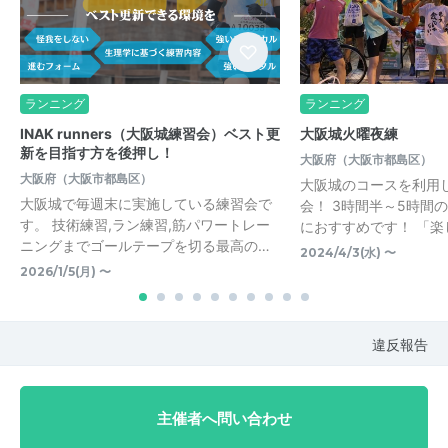
ランニング
ランニング
INAK runners（大阪城練習会）ベスト更
大阪城火曜夜練
新を目指す方を後押し！
大阪府（大阪市都島区）
大阪府（大阪市都島区）
大阪城のコースを利用
大阪城で毎週末に実施している練習会で
会！ 3時間半～5時間
す。 技術練習,ラン練習,筋パワートレー
におすすめです！ 「楽
ニングまでゴールテープを切る最高の…
2024/4/3(水) 〜
2026/1/5(月) 〜
違反報告
主催者へ問い合わせ