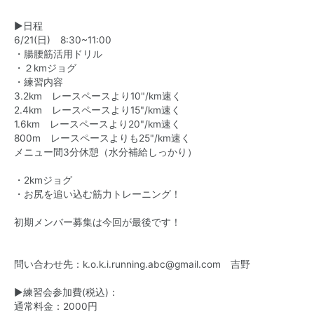
▶︎日程
6/21(日) 8:30~11:00
・腸腰筋活用ドリル
・２kmジョグ
・練習内容
3.2km レースペースより10"/km速く
2.4km レースペースより15"/km速く
1.6km レースペースより20"/km速く
800m レースペースよりも25"/km速く
メニュー間3分休憩（水分補給しっかり）
・2kmジョグ
・お尻を追い込む筋力トレーニング！
初期メンバー募集は今回が最後です！
問い合わせ先：k.o.k.i.running.abc@gmail.com 吉野
▶︎練習会参加費(税込)：
通常料金：2000円