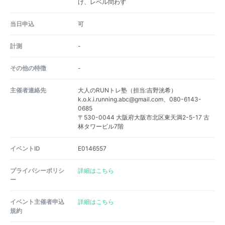
け、レベル問わず
当日申込
可
計測
-
その他の特徴
-
主催者連絡先
大人のRUNトレ塾（担当:吉野洸希）
k.o.k.i.running.abc@gmail.com、080-6143-
0685
〒530-0044 大阪府大阪市北区東天満2-5-17 古
林タワービル7階
イベントID
E0146557
プライバシーポリシ
詳細はこちら
ー
イベント主催者申込
詳細はこちら
規約