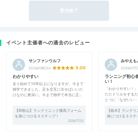
受付終了
イベント主催者への過去のレビュー
サンファンウルフ
みやえも
5.00
2026/08/04
2026/07/
わかりやすい
ランニング初心
い！
走り始めて10年以上になりますが、今まで
「わかりやすい！」
独学できました。足を交互に出せばいいだ
ただドリルをするだ
けなのに奥深い。今まで独学で本当に正…
とつに「なぜいい・
【和歌山】ランクリニック腰高フォーム
【栃木】ランクリ
を身につける３ステップ！
身につける３ステ
2026/7/25