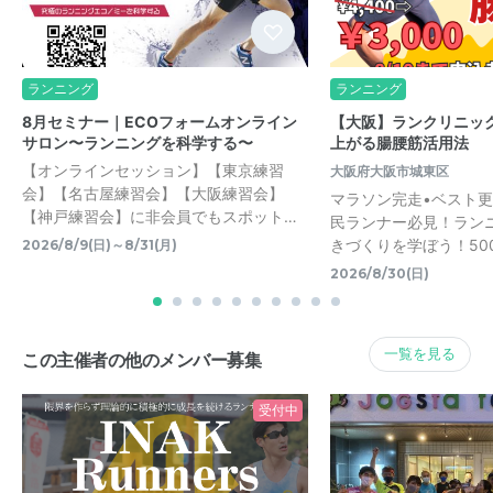
ランニング
ランニング
8月セミナー｜ECOフォームオンライン
【大阪】ランクリニッ
サロン〜ランニングを科学する〜
上がる腸腰筋活用法
【オンラインセッション】【東京練習
大阪府大阪市城東区
会】【名古屋練習会】【大阪練習会】
マラソン完走•ベスト
【神戸練習会】に非会員でもスポット…
民ランナー必見！ラン
きづくりを学ぼう！50
2026/8/9(日)～8/31(月)
2026/8/30(日)
一覧を見る
この主催者の他のメンバー募集
受付中