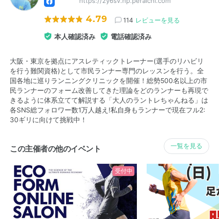
https://2y6sv.hp.peraichi.com
4.79
114
レビューを見る
本人確認済み
電話確認済み
大阪・東京を拠点にアスレティックトレーナー(選手のリハビリ
を行う難関資格)として市民ランナー専門のレッスンを行う。全
国各地に巡りランニングクリニックを開催！総勢500名以上の市
民ランナーのフォーム改善してきた理論をどのランナーも再現で
きるように体系立てて解説する「大人のラントレちゃんねる」は
各SNS総フォロワー数1万人越え!私自身もランナーで現在フル2:
30ギリに向けて挑戦中！
一覧を見る
この主催者の他のイベント
受付中