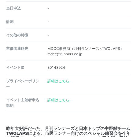
当日申込
-
計測
-
その他の特徴
-
主催者連絡先
MDCC事務局（月刊ランナーズ×TWOLAPS）
mdcc@runners.co.jp
イベントID
E0148924
プライバシーポリシ
詳細はこちら
ー
イベント主催者申込
詳細はこちら
規約
昨年大好評だった、月刊ランナーズと日本トップの中距離チーム
TWOLAPSによる、市民ランナー向けのスペシャル練習会を今年