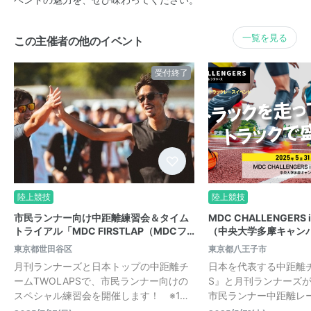
ベントの魅力を、ぜひ味わってください。
一覧を見る
この主催者の他のイベント
受付終了
陸上競技
陸上競技
市民ランナー向け中距離練習会＆タイム
MDC CHALLENGERS
トライアル「MDC FIRSTLAP（MDCフ…
（中央大学多摩キャン
東京都世田谷区
東京都八王子市
月刊ランナーズと日本トップの中距離チ
日本を代表する中距離チ
ームTWOLAPSで、市民ランナー向けの
S』と月刊ランナーズ
スペシャル練習会を開催します！ ※1…
市民ランナー中距離レー