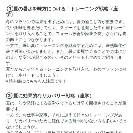
①夏の暑さを味方につける！トレーニング戦略（座
学）
冬のマラソンで結果を出すためには、夏の過ごし方が重要です。
長い距離を走るだけでなく、スピードを意識した中距離トレーニ
ングを取り入れることで、フォーム改善や怪我予防、さらには走
力向上にもつながります。
一方で、暑い夏にトレーニングを継続するためには、暑熱順化や
暑さ対策が欠かせません。また、暑い環境で走ることで身体にど
のような変化が起こるのか、そのメリットも含めてご紹介しま
す。
夏だからこそできるトレーニングを取り入れ、冬のマラソンに向
けて一歩リードしましょう！
※熱中症にはもちろん注意です！
② 夏に効果的なリカバリー戦略（座学）
夏は、熱や発汗による疲労をできるだけ早く回復させることが重
要です。
一方で、お仕事や家事、それに加えて日々のトレーニングがあ
り、リカバリーのために確保できる時間が少ない方も多いのでは
ないでしょうか。
そこで今回は、忙しい毎日でも実践しやすいリカバリー方法を、