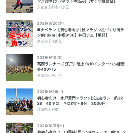
ング指導(ランネット申込み)【サトウ練習会】
京都府京都市中京区
2026/8/20(木)
■ナベラン【初心者向け│秋マラソン足づくり街ラ
ン約10km│木曜9:30】神田ジム【単発】
東京都千代田区
2026/9/10(木)
葛西ランナーズ 江戸川陸上 9/10インターバル練習
会400×15
東京都江戸川区
2026/9/26(土)
初心者向け 水戸黄門マラソン試走会ラン 約22
28 40キロ キロ約7～8分 3000円
茨城県水戸市
2026/10/31(土)
超初心者向け 山手線1周ラン&ウォーク 約10 2