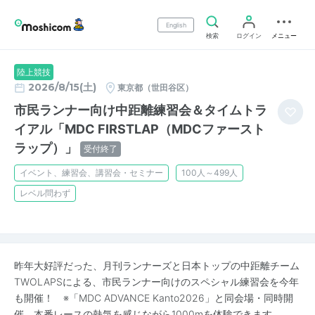
English
検索
ログイン
メニュー
陸上競技
2026/8/15(土)
東京都（世田谷区）
市民ランナー向け中距離練習会＆タイムトラ
イアル「MDC FIRSTLAP（MDCファースト
ラップ）」
受付終了
イベント、練習会、講習会・セミナー
100人～499人
レベル問わず
昨年大好評だった、月刊ランナーズと日本トップの中距離チーム
TWOLAPSによる、市民ランナー向けのスペシャル練習会を今年
も開催！ ※「MDC ADVANCE Kanto2026」と同会場・同時開
催。本番レースの熱気を感じながら1000mを体験できます。