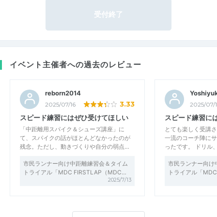
受付終了
イベント主催者への過去のレビュー
reborn2014
Yoshiyuk
3.33
2025/07/16
2025/07/
スピード練習にはぜひ受けてほしい
スピード練習に
「中距離用スパイク＆シューズ講座」に
とても楽しく受講さ
て、スパイクの話がほとんどなかったのが
一流のコーチ陣にサ
残念。ただし、動きづくりや自分の弱点…
ったです。 ドリル
市民ランナー向け中距離練習会＆タイム
市民ランナー向け
トライアル「MDC FIRSTLAP（MDC…
トライアル「MDC 
2025/7/13