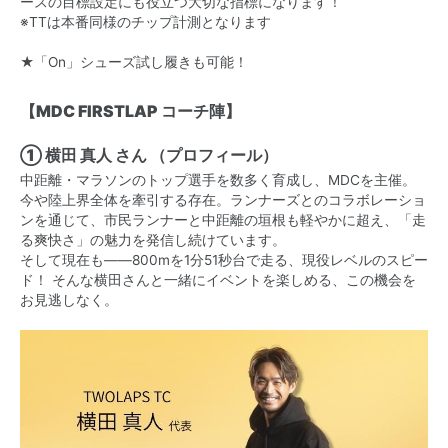
ースの目標設定にも役立つ大切な指標になります！
※TTは本番同様のチップ計測となります
★「On」シューズ試し履きも可能！
【MDC FIRSTLAP コーチ陣】
① 横田 真人 さん （
プロフィール
）
中距離・マラソンのトップ選手を数多く育成し、MDCを主催。
今や陸上界全体を牽引する存在。ランナーズとのコラボレーショ
ンを通じて、市民ランナーと中距離の垣根も軽やかに超え、「走
る爽快さ」の魅力を発信し続けています。
そして現在も――800mを1分51秒台で走る、現役レベルのスピー
ド！ そんな横田さんと一緒にイベントを楽しめる、この機会を
お見逃しなく。