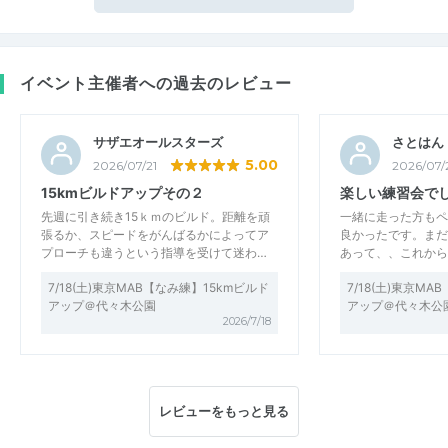
イベント主催者への過去のレビュー
サザエオールスターズ
さとはん
5.00
2026/07/21
2026/07/
15kmビルドアップその２
楽しい練習会で
先週に引き続き15ｋｍのビルド。距離を頑
一緒に走った方もペ
張るか、スピードをがんばるかによってア
良かったです。まだ
プローチも違うという指導を受けて迷わ…
あって、、これから
7/18(土)東京MAB【なみ練】15kmビルド
7/18(土)東京M
アップ＠代々木公園
アップ＠代々木公
2026/7/18
レビューをもっと見る