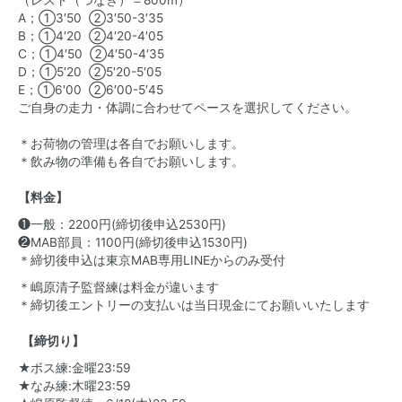
（レスト（つなぎ）＝800m）
A；①3′50 ②3′50-3′35
B；①4′20 ②4′20-4′05
C；①4′50 ②4′50-4′35
D；①5′20 ②5′20-5′05
E；①6′00 ②6′00-5′45
ご自身の走力・体調に合わせてペースを選択してください。
＊お荷物の管理は各自でお願いします。
＊飲み物の準備も各自でお願いします。
【料金】
❶一般：2200円(締切後申込2530円)
❷MAB部員：1100円(締切後申込1530円)
＊締切後申込は
東京MAB専用LINE
からのみ受付
＊嶋原清子監督練は料金が違います
＊締切後エントリーの支払いは当日現金にてお願いいたします
【締切り】
★ボス練:金曜23:59
★なみ練:木曜23:59