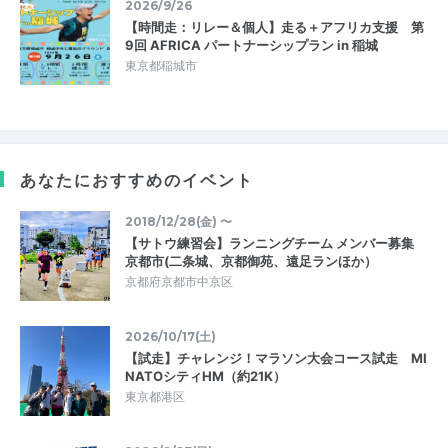
2026/9/26
【時間走：リレー＆個人】走る＋アフリカ支援 第
9回 AFRICA パートナーシップラン in 稲城
東京都稲城市
あなたにおすすめのイベント
2018/12/28(金) 〜
【サトウ練習会】ランニングチーム メンバー募集
京都市(二条城、京都御苑、遠足ランほか）
京都府京都市中京区
2026/10/17(土)
【試走】チャレンジ！マラソン大会コース試走 MI
NATOシティHM（約21K）
東京都港区