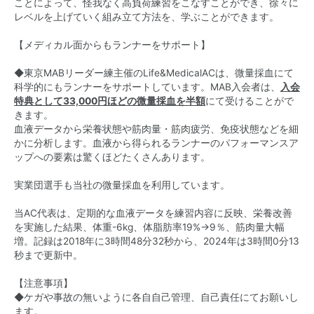
ことによって、怪我なく高負荷練習をこなすことができ、徐々に
レベルを上げていく組み立て方法を、学ぶことができます。
【メディカル面からもランナーをサポート】
◆東京MABリーダー練主催のLife&MedicalACは、微量採血にて
科学的にもランナーをサポートしています。MAB入会者は、
入会
特典として33,000円ほどの微量採血を半額
にて受けることがで
きます。
血液データから栄養状態や筋肉量・筋肉疲労、免疫状態などを細
かに分析します。血液から得られるランナーのパフォーマンスア
ップへの要素は驚くほどたくさんあります。
実業団選手も当社の微量採血を利用しています。
当AC代表は、定期的な血液データを練習内容に反映、栄養改善
を実施した結果、体重-6kg、体脂肪率19%→9％、筋肉量大幅
増。記録は2018年に3時間48分32秒から、2024年は3時間0分13
秒まで更新中。
【注意事項】
◆ケガや事故の無いように各自自己管理、自己責任にてお願いし
ます。