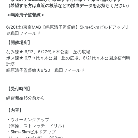
（希望する方は直近の検診などの採血データをお持ちください）
＜嶋原清子監督練＞
6/20(土)東京MAB【嶋原清子監督練】5km+5kmビルドアップ走
＠織田フィールド
【開催場所】
なみ練★ 6/13、6/27
代々木公園 丘の広場
ボス練★ 6/7→
代々木公園 丘の広場
、6/21
代々木公園原宿門時
計塔
嶋原清子監督練★6/20
織田フィールド
【受付時間】
練習開始15分前から
【内容】
・ウオーミングアップ
（体操、ストレッチ、ドリル）
・5km+5kmビルドアップ