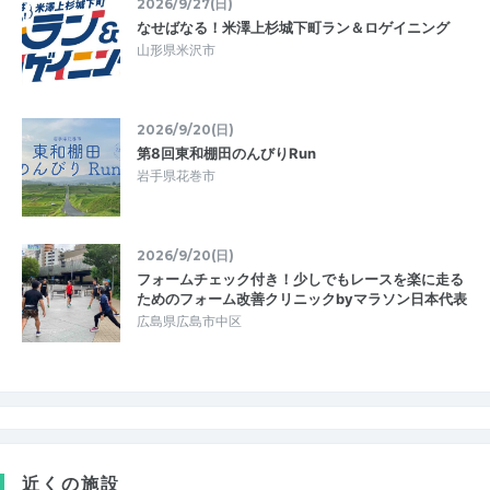
2026/9/27(日)
なせばなる！米澤上杉城下町ラン＆ロゲイニング
山形県米沢市
2026/9/20(日)
第8回東和棚田のんびりRun
岩手県花巻市
2026/9/20(日)
フォームチェック付き！少しでもレースを楽に走る
ためのフォーム改善クリニックbyマラソン日本代表
広島県広島市中区
近くの施設