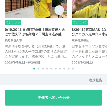
ランニング
ランニング
9/19.20(土日)東京MAB【嶋原監督と過
8/29(土)東京MAB【
ごす佐久平ぷち高地２日間走り込み練…
分クロカン走＠代々木
長野県佐久市
東京都渋谷区
嶋原清子監督率いる【東京MAB】で、夏
日本女子マラソン界で
の終わりに佐久平で2日間の走り込み練習
ナーを育成した故川越学
会を実施します。標高700mとぷち高地…
のメソッドとメニュー
2026/9/19(土)～9/20(日)
2026/8/29(土)
違反報告
主催者へ問い合わせ