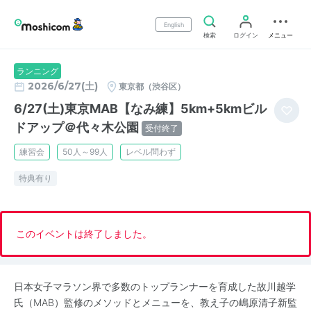
English
検索
ログイン
メニュー
ランニング
2026/6/27(土)
東京都（渋谷区）
6/27(土)東京MAB【なみ練】5km+5kmビル
ドアップ＠代々木公園
受付終了
練習会
50人～99人
レベル問わず
特典有り
このイベントは終了しました。
日本女子マラソン界で多数のトップランナーを育成した故川越学
氏（MAB）監修のメソッドとメニューを、教え子の嶋原清子新監