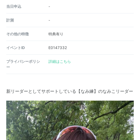
当日申込
-
計測
-
その他の特徴
特典有り
イベントID
E0147332
プライバシーポリシ
詳細はこちら
ー
新リーダーとしてサポートしている【なみ練】のなみこリーダー