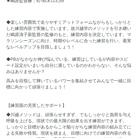
★嶋原監督練；6/18(木)23;59
◆楽しい雰囲気で走りやすくアットフォームながらもしっかりと
した練習内容で実施しています。故川越学のメソッドを引き継い
だ嶋原清子新監督の監修のもと、練習内容を決定しています。マ
ラソンシーズンに向け、時期やレベルに合った練習を行い、着実
なレベルアップを目指しましょう！
◆PBがなかなか伸び悩んでいる、練習はしているが内容やスピ
ード設定がいまいち自分に適しているのかわからない、そんな悩
みはありませんか？
高みを目指して輝いているパワーを集結させてみんなで一緒に目
標に向かって頑張りましょう！
【練習面の充実したサポート】
◆川越メソッドは、頑張らせすぎず、でもしっかりと負荷を与え
呼吸を上げる。現状での最大限の効果を出す練習ができます。
しっかりと目標があるからこそ陥りがちな練習内容の組み立てに
よる失敗や怪我。現状を踏まえ、目標に向けての練習内容の作る