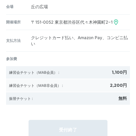
会場
丘の広場
開催場所
〒151-0052
東京都渋谷区代々木神園町2−1
クレジットカード払い、Amazon Pay、コンビニ払
支払方法
い
参加費
1,100円
練習会チケット（MAB会員）
:
2,200円
練習会チケット（MAB非会員）
:
無料
振替チケット
:
受付終了