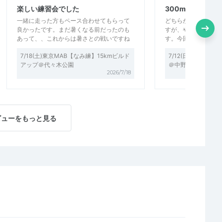
楽しい練習会でした
300mインター
一緒に走った方もペース合わせてもらって
どちらかと言えばイ
良かったです。まだ暑くなる前だったのも
すが、やはり一人で
あって、、これからは暑さとの戦いですね
す。今回も一緒に走
7/18(土)東京MAB【なみ練】15kmビルド
7/12(日)東京MAB
アップ＠代々木公園
＠中野平和の森公園
2026/7/18
ビューをもっと見る