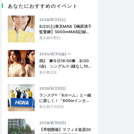
バルは侮れない
10kmとはまた別もので
あなたにおすすめのイベント
ンターバル好きなので
気温が上がって来たのもありますが10kmビ
はやり切れない練習で
ルドとはまた違った事が必要になるなあと
2026/8/22(土)
ってくださるメンバ…
感じて走っていました。同じ練習に取り…
8/22(土)東京MAB【嶋原清子
監督練】5000mMAB記録…
【ボス練】300m×10本
7/11(土)東京MAB【嶋原清子監督練】15k
東京都中野区
mビルドアップ走＠代々木公園
2026/7/12
2026/7/11
2024/8/30(金) 〜
残2 ■今日18:00■ 8/30
(金) シングルス (線なし10…
東京都北区
2026/8/23(日)
ランステ®「9ホーム」と一緒
に楽しく！「800mインタ…
東京都千代田区
2026/8/30(日)
【早朝開催】ラフィネ皇居20