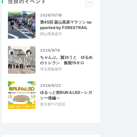
注目のイベント
PR
2026/10/18
第45回 蒜山高原マラソン su
pported by FORESTRAIL
岡山県真庭市
2026/8/16
ちゃんぷ。✖ゆうと ゆるめ
のトレラン 飯能15キロ
埼玉県飯能市
2026/8/22
ゆるっと街RUN＆LSD～レガ
シー後編～
東京都千代田区
ールスターズ
サザエオールスターズ
5.00
5.00
6
2026/07/16