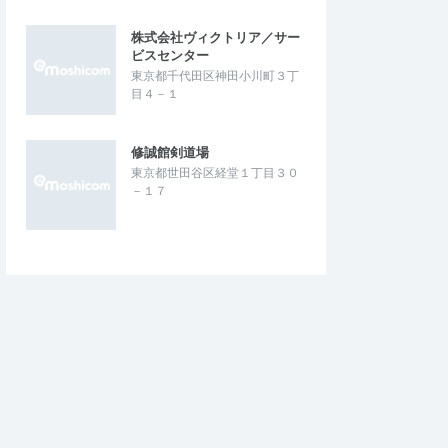
株式会社ヴィクトリア／サー
ビスセンター
東京都千代田区神田小川町３丁
目４－１
修誠館剣道場
東京都世田谷区経堂１丁目３０
－１７