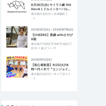
8月26日(水) サイラス練 100
0m×6ミドルインターバル…
東京都渋谷区代々木神園町２
−１
2026/6/2(火)～2026/8/18(火)
【CHEERS】夜練 withさやぴ
9期
東京都千代田区平河町平河町2丁
目16−1 森タワー 1F
2026/9/22(火)
【初心者歓迎】9/22(火)18
時〜代々木で『エンジョイ…
東京都渋谷区代々木２丁目３５
−１