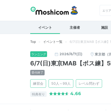
エリ
イベント
主催者
施設
Top
イベント一覧
6/7(日)東京MAB【ボス練
2026/6/7(日)
東京都（
ランニング
6/7(日)東京MAB【ボス練
受付終了
練習会
50人～99人
レベル問わず
4.66
特典有り