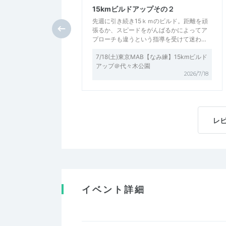
15kmビルドアップその２
先週に引き続き15ｋｍのビルド。距離を頑
張るか、スピードをがんばるかによってア
プローチも違うという指導を受けて迷わ…
7/18(土)東京MAB【なみ練】15kmビルド
アップ＠代々木公園
2026/7/18
レ
イベント詳細