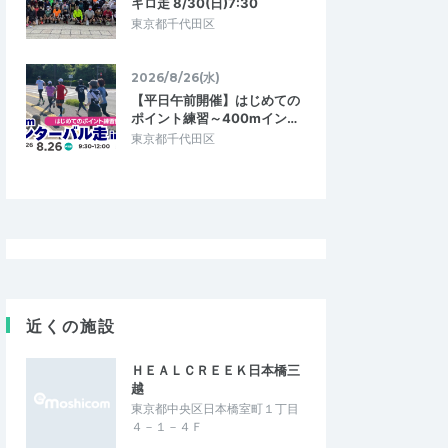
キロ走 8/30(日)7:30
東京都千代田区
2026/8/26(水)
【平日午前開催】はじめての
ポイント練習～400mイン…
東京都千代田区
近くの施設
ＨＥＡＬＣＲＥＥＫ日本橋三
越
東京都中央区日本橋室町１丁目
４－１－４Ｆ