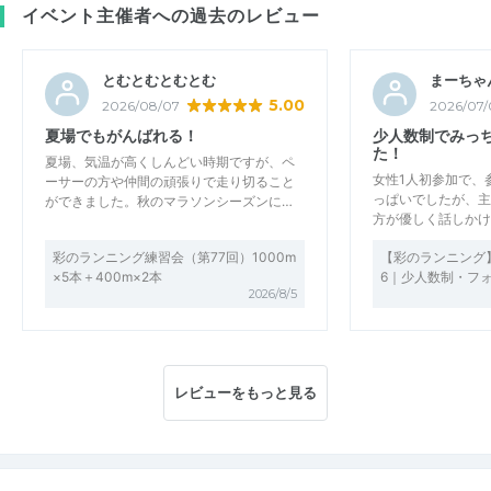
イベント主催者への過去のレビュー
とむとむとむとむ
まーちゃん
5.00
2026/08/07
2026/07/
夏場でもがんばれる！
少人数制でみっ
た！
夏場、気温が高くしんどい時期ですが、ペ
女性1人初参加で、
ーサーの方や仲間の頑張りで走り切ること
っぱいでしたが、主
ができました。秋のマラソンシーズンに…
方が優しく話しかけ
彩のランニング練習会（第77回）1000m
【彩のランニング】
×5本＋400m×2本
6｜少人数制・フ
2026/8/5
レビューをもっと見る