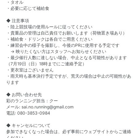
・タオル
・必要に応じて補給食
◆ 注意事項
・陸上競技場の使用ルールに従ってください
・貴重品の管理は自己責任でお願いします（荷物置き場あり）
・補給食・ドリンクは各自でご用意ください
・練習会中の様子を撮影し、今後のPRに使用する予定です
→ 映りたくない方はスタッフへお知らせください
・最少催行人数に達しない場合、中止となる可能性があります
（7月19日（日）18時までにご連絡予定）
・更衣室はございません
・雨天時も基本決行予定ですが、荒天の場合は中止の可能性があ
ります
◆ お問い合わせ先
彩のランニング担当：クー
メール:
sai.no.running@gmail.com
電話:
080-3853-0984
◆ キャンセルについて
参加できなくなった場合は、必ず事前にウェブサイトからご連絡
ください。