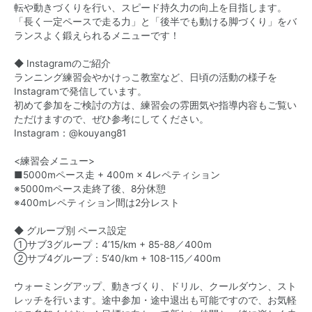
転や動きづくりを行い、スピード持久力の向上を目指します。
「長く一定ペースで走る力」と「後半でも動ける脚づくり」をバ
ランスよく鍛えられるメニューです！
◆ Instagramのご紹介
ランニング練習会やかけっこ教室など、日頃の活動の様子を
Instagramで発信しています。
初めて参加をご検討の方は、練習会の雰囲気や指導内容もご覧い
ただけますので、ぜひ参考にしてください。
Instagram：@kouyang81
<練習会メニュー>
■5000mペース走 + 400m × 4レペティション
※5000mペース走終了後、8分休憩
※400mレペティション間は2分レスト
◆ グループ別 ペース設定
①サブ3グループ：4’15/km + 85-88／400m
②サブ4グループ：5’40/km + 108-115／400m
ウォーミングアップ、動きづくり、ドリル、クールダウン、スト
レッチを行います。途中参加・途中退出も可能ですので、お気軽