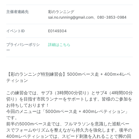
主催者連絡先
彩のランニング
sai.no.running@gmail.com、080-3853-0984
イベントID
E0149304
プライバシーポリシ
詳細はこちら
ー
【彩のランニング特別練習会】5000mペース走 + 400m×4レペ
ティション
この練習会では、サブ3（3時間00分切り）とサブ4（4時間00分
切り）を目指す市民ランナーをサポートします。皆様のご参加を
お待ちしております！
今回のメニューは「5000mペース走 + 400mレペティション」
です。
前半の5000mペース走では、フルマラソンを意識した巡航ペー
スでフォームやリズムを整えながら持久力を強化します。後半の
400mレペティションでは、スピード刺激を入れることで脚の回