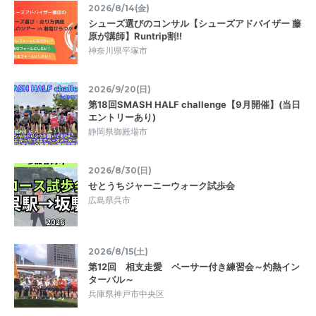
2026/8/14(金)
シューズ選びのコンサル【シューズアドバイザー 藤
原が講師】Runtrip割!!
神奈川県平塚市
2026/9/20(日)
第18回SMASH HALF challenge【9月開催】(当日
エントリーあり)
静岡県御殿場市
2026/8/30(日)
せとうちジャーニーウォーク試歩会
広島県呉市
2026/8/15(土)
第12回 相支走愛 ペーサー付き練習会～灼熱イン
ターバル～
兵庫県神戸市中央区