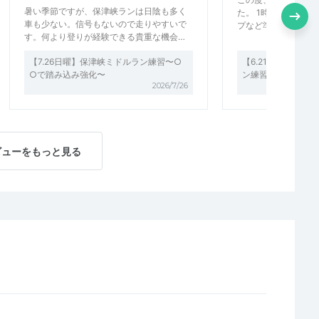
暑い季節ですが、保津峡ランは日陰も多く
た。 1時間ランの前
車も少ない。信号もないので走りやすいで
プなど準備運動もし
す。何より登りが経験できる貴重な機会…
【7.26日曜】保津峡ミドルラン練習〜○
【6.21日曜モエレ
○で踏み込み強化〜
ン練習&ランセミナ
2026/7/26
ビューをもっと見る