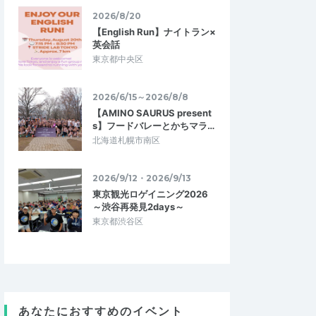
2026/8/20
【English Run】ナイトラン×
英会話
東京都中央区
2026/6/15～2026/8/8
【AMINO SAURUS present
s】フードバレーとかちマラ…
北海道札幌市南区
2026/9/12・2026/9/13
東京観光ロゲイニング2026
～渋谷再発見2days～
東京都渋谷区
ん
craft
4.33
5.00
3
2026/06/23
した。
レースに向けて
あなたにおすすめのイベント
させていただきまし
沖コーチの説明はとても分かりやすく、理