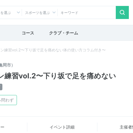
アを選ぶ
スポーツを選ぶ
コース
クラブ・チーム
ラン練習vol.2〜下り坂で足を痛めない体の使い方コラム付き〜
亀岡市）
ン練習vol.2〜下り坂で足を痛めない
了
ル問わず
ュー
イベント詳細
主催者