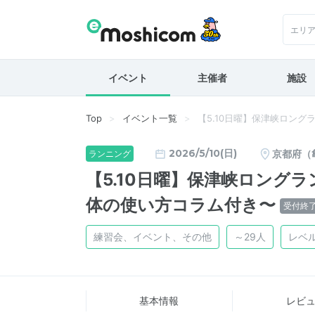
エリ
イベント
主催者
施設
Top
イベント一覧
【5.10日曜】保津峡ロング
2026/5/10(日)
京都府（
ランニング
【5.10日曜】保津峡ロングラ
体の使い方コラム付き〜
受付終
練習会、イベント、その他
～29人
レベ
基本情報
レビ