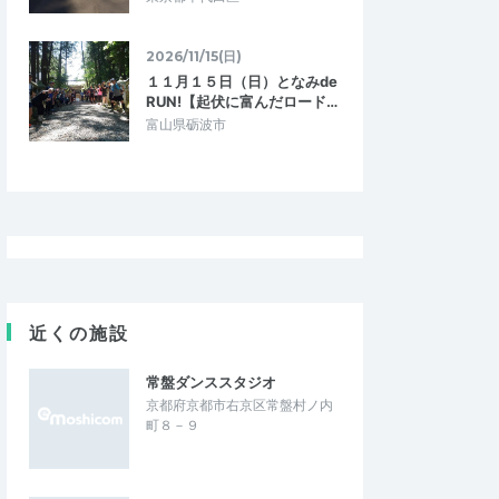
2026/11/15(日)
１１月１５日（日）となみde
RUN!【起伏に富んだロード…
富山県砺波市
近くの施設
常盤ダンススタジオ
京都府京都市右京区常盤村ノ内
町８－９