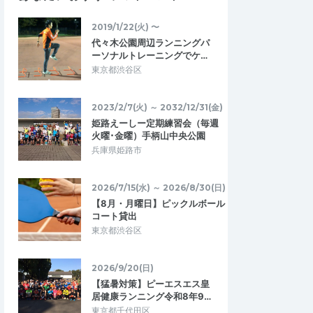
にピラティスや、ステッ
解出来るのですが いざやるとなると難し
ましたが、そういう…
い〜 今後のレースに向けて頑張ります あ…
2019/1/22(火) 〜
代々木公園周辺ランニングパ
ーソナルトレーニングでケ…
沼】沖コーチの札幌ラ
【6.21日曜モエレ沼】沖コーチの札幌ラ
東京都渋谷区
ー@呼吸にあわせて…
ン練習&ランセミナー@呼吸にあわせて…
2026/6/21
2026/6/21
2023/2/7(火) ～ 2032/12/31(金)
姫路えーしー定期練習会（毎週
火曜･金曜）手柄山中央公園
兵庫県姫路市
2026/7/15(水) ～ 2026/8/30(日)
【8月・月曜日】ピックルボール
コート貸出
東京都渋谷区
2026/9/20(日)
【猛暑対策】ピーエスエス皇
居健康ランニング令和8年9…
東京都千代田区