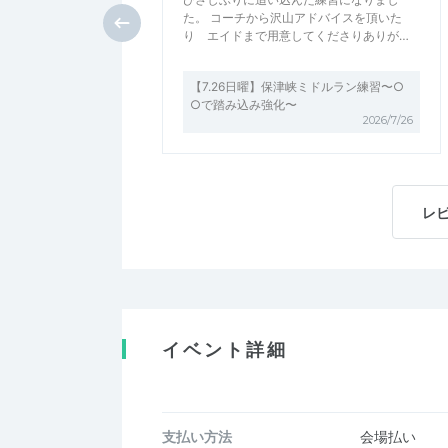
た。 コーチから沢山アドバイスを頂いた
り エイドまで用意してくださりありが…
【7.26日曜】保津峡ミドルラン練習〜○
○で踏み込み強化〜
2026/7/26
レ
イベント詳細
支払い方法
会場払い