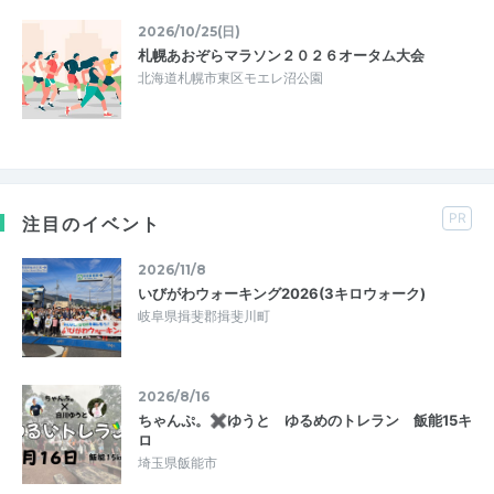
2026/10/25(日)
札幌あおぞらマラソン２０２６オータム大会
北海道札幌市東区モエレ沼公園
PR
注目のイベント
2026/11/8
いびがわウォーキング2026(3キロウォーク)
岐阜県揖斐郡揖斐川町
2026/8/16
ちゃんぷ。✖ゆうと ゆるめのトレラン 飯能15キ
ロ
埼玉県飯能市