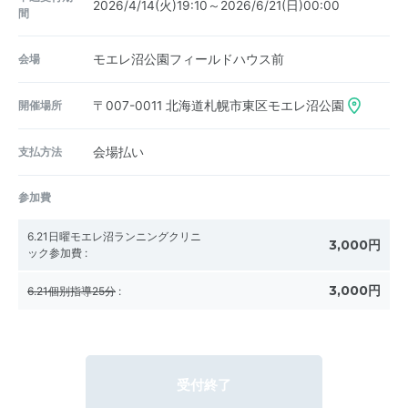
2026/4/14(火)19:10～2026/6/21(日)00:00
間
会場
モエレ沼公園フィールドハウス前
開催場所
〒007-0011
北海道札幌市東区モエレ沼公園
支払方法
会場払い
参加費
6.21日曜モエレ沼ランニングクリニ
3,000円
ック参加費
:
3,000円
6.21個別指導25分
:
受付終了