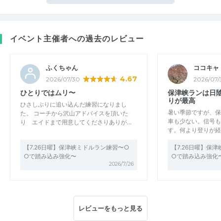
イベント主催者への過去のレビュー
ふくちゃん
ココキャ
4.67
2026/07/30
2026/07/
ひとりではムリ〜
保津峡ランは日
りが最高
ひさしぶりに追い込んだ練習になりまし
暑い季節ですが、保
た。 コーチから沢山アドバイスを頂いた
車も少ない。信号も
り エイドまで用意してくださりありが…
す。何より登りが経
【7.26日曜】保津峡ミドルラン練習〜○
【7.26日曜】保
○で踏み込み強化〜
○で踏み込み強化
2026/7/26
レビューをもっと見る