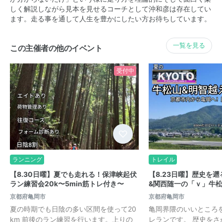
しく解説しながら見本を見せるコーチとして沖和彦は存在してい
ます。走る事を通して人生を豊かにしたい方お待ちしています。
一覧を見る
この主催者の他のイベント
受付中
ランニング
トレイル
【8.30日曜】夏でも走れる！保津峡起伏
【8.23日曜】歴史を遡
ラン練習会20k〜5min筋トレ付き〜
&関西随一の「ｖ」牛
京都府亀岡市
京都府亀岡市
夏の時期でも日陰の多い区間を使って20
亀岡界隈のいいところ
km 前後のラン練習を行います。上りの
レランです。 歴史を