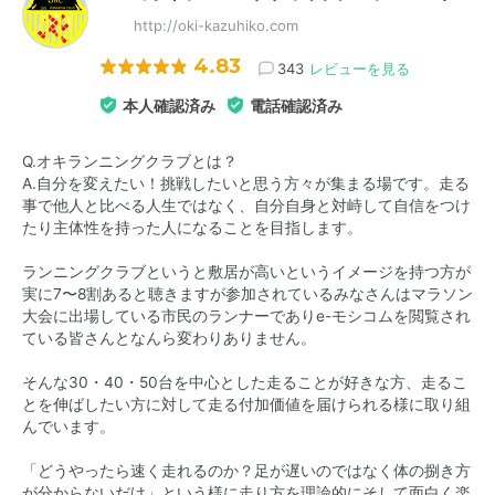
http://oki-kazuhiko.com
4.83
343
レビューを見る
本人確認済み
電話確認済み
Q.オキランニングクラブとは？
A.自分を変えたい！挑戦したいと思う方々が集まる場です。走る
事で他人と比べる人生ではなく、自分自身と対峙して自信をつけ
たり主体性を持った人になることを目指します。
ランニングクラブというと敷居が高いというイメージを持つ方が
実に7〜8割あると聴きますが参加されているみなさんはマラソン
大会に出場している市民のランナーでありe-モシコムを閲覧され
ている皆さんとなんら変わりありません。
そんな30・40・50台を中心とした走ることが好きな方、走るこ
とを伸ばしたい方に対して走る付加価値を届けられる様に取り組
んでいます。
「どうやったら速く走れるのか？足が遅いのではなく体の捌き方
が分からないだけ」という様に走り方を理論的にそして面白く楽