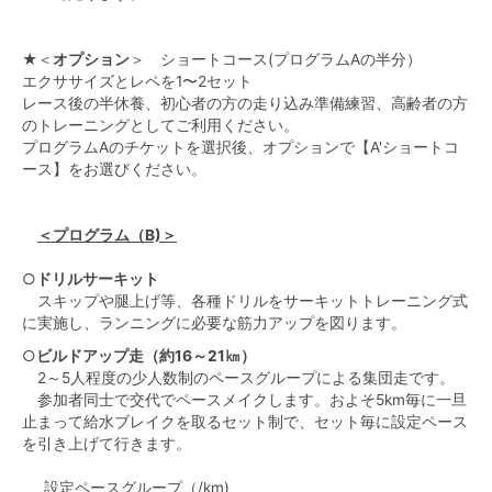
★＜
オプション
＞ ショートコース(プログラムAの半分）
エクササイズとレペを1〜2セット
レース後の半休養、初心者の方の走り込み準備練習、高齢者の方
のトレーニングとしてご利用ください。
プログラムAのチケットを選択後、オプションで【A'ショートコ
ース】をお選びください。
＜プログラム（B)＞
○
ドリルサーキット
スキップや腿上げ等、各種ドリルをサーキットトレーニング式
に実施し、ランニングに必要な筋力アップを図ります。
○
ビルドアップ走（約16～21㎞）
2～5人程度の少人数制のペースグループによる集団走です。
参加者同士で交代でペースメイクします。およそ5km毎に一旦
止まって給水ブレイクを取るセット制で、セット毎に設定ペース
を引き上げて行きます。
設定ペースグループ（/km)