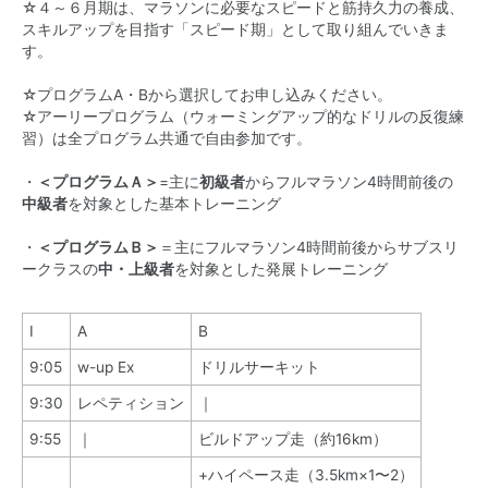
☆４～６月期は、マラソンに必要なスピードと筋持久力の養成、
スキルアップを目指す「スピード期」として取り組んでいきま
す。
☆プログラムA・Bから選択してお申し込みください。
☆アーリープログラム（ウォーミングアップ的なドリルの反復練
習）は全プログラム共通で自由参加です。
・
＜プログラムＡ＞
=主に
初級者
からフルマラソン4時間前後の
中級者
を対象とした基本トレーニング
・
＜プログラムＢ＞
＝主にフルマラソン4時間前後からサブスリ
ークラスの
中・上級者
を対象とした発展トレーニング
Ⅰ
A
B
9:05
w-up Ex
ドリルサーキット
9:30
レペティション
｜
9:55
｜
ビルドアップ走（約16km）
+ハイペース走（3.5km×1〜2）