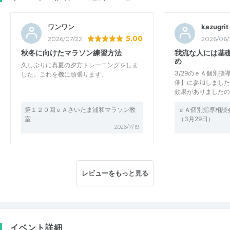
ワンワン
kazugrit
5.00
2026/07/22
2026/06/
秋冬に向けたマラソン練習方法
我流な人には基
め
久しぶりに真夏の夕方トレーニングをしま
3/29のｅＡ個別
した。これを機に頑張ります。
催】に参加しました
効果がありましたの
第１２０回ｅＡさいたま浦和マラソン教
ｅＡ個別指導相談
室
（3月29日）
2026/7/19
レビューをもっと見る
イベント詳細