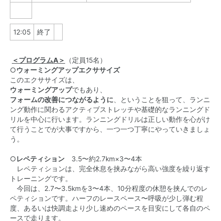
12:05
終了
＜プログラムA＞
（定員15名）
○
ウォーミングアップエクササイズ
このエクササイズは、
ウォーミングアップ
でもあり、
フォームの改善につながるように
、ということを狙って、ランニ
ング動作に関わるアクティブストレッチや基礎的なランニングド
リルを中心に行います。ランニングドリルは正しい動作を心がけ
て行うことでが大事ですから、一つ一つ丁寧にやっていきましょ
う。
○
レペティション
3.5〜約2.7km×3〜4本
レペティションは、完全休息を挟みながら高い強度を繰り返す
トレーニングです。
今回は、2.7〜3.5kmを3〜4本、10分程度の休憩を挟んでのレ
ペティションです。ハーフのレースペース〜呼吸が少し弾む程
度、あるいは快調走より少し速めのペースを目安にして各自のペ
ースで走ります。