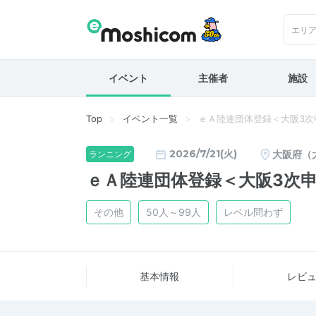
エリ
イベント
主催者
施設
Top
イベント一覧
ｅＡ陸連団体登録＜大阪3次
2026/7/21(火)
大阪府（
ランニング
ｅＡ陸連団体登録＜大阪3次申
その他
50人～99人
レベル問わず
基本情報
レビ