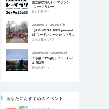
国立競技場リレーマラソン
（ハーフリレー）
東京都新宿区
2026/6/15～2026/8/8
【AMINO SAURUS present
s】フードバレーとかちマラ…
北海道札幌市南区
2026/9/25・2026/9/26
みき
てつモン
ミホ練／12時間ナイトトレイ
ル 第2弾
5.00
5.00
3
2026/05/19
茨城県桜川市
めそうなメニュー
初心者にやさしい
ットトレーニングなど
理論の説明の後に実践があるので初心者に
ただき、とても参考に
も理解しやすいです。また、少人数で実施
みの練習ではないの…
されているので、質問し易いのも良いで…
たま浦和マラソン教
【eA湘南】初心者・中高年のための基本
あなたにおすすめのイベント
トレーニング＜追加開催＞ 26.5.17
2026/6/21
2026/5/17