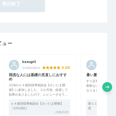
受付終了
ビュー
kazugrit
けやきな
5.00
2026/06/24
2026/06/2
我流な人には基礎の見直しにおすす
暑い夏にも取り組
め
すり足対策やサーキ
3/29のｅＡ個別指導相談会【さいたま開
新鮮ないを入れてい
催】に参加しました。２か月強、経過して
なりました。走り込
効果がありましたので、レビューさせて…
ｅＡ個別指導相談会【さいたま開催】
第１１８回ｅＡさい
（3月29日）
室
2026/3/29