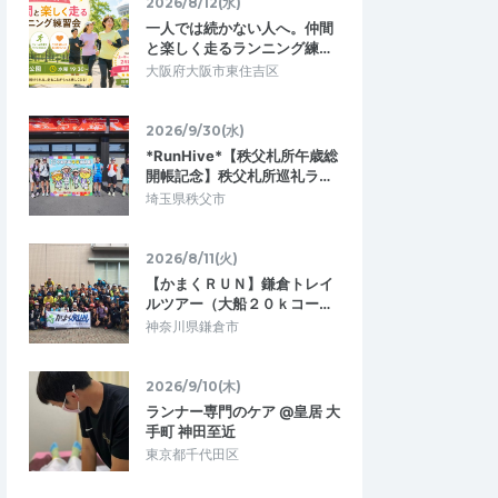
2026/8/12(水)
一人では続かない人へ。仲間
と楽しく走るランニング練…
大阪府大阪市東住吉区
2026/9/30(水)
*RunHive*【秩父札所午歳総
開帳記念】秩父札所巡礼ラ…
埼玉県秩父市
2026/8/11(火)
【かまくＲＵＮ】鎌倉トレイ
ルツアー（大船２０ｋコー…
神奈川県鎌倉市
2026/9/10(木)
ランナー専門のケア @皇居 大
手町 神田至近
東京都千代田区