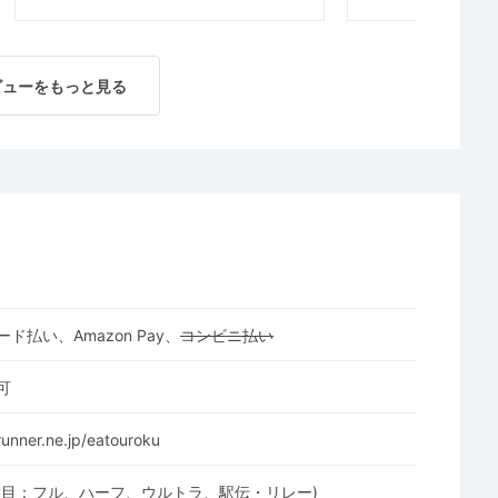
ビューをもっと見る
ド払い、Amazon Pay、
コンビニ払い
可
runner.ne.jp/eatouroku
種目：フル、ハーフ、ウルトラ、駅伝・リレー)