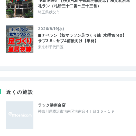
*RunHive*【秩父札所午歳総開帳記念】秩父札所巡
礼ラン（札所三十二番〜三十三番）
埼玉県秩父市
2026/8/19(水)
■ナベラン【秋マラソン足づくり練│水曜18:40】
サブ3.5～サブ4前後向け【単発】
東京都千代田区
近くの施設
ラック港南台店
神奈川県横浜市港南区港南台４丁目３５－１９