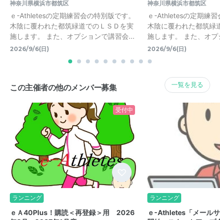
神奈川県横浜市都筑区
神奈川県横浜市都筑区
ｅ-Athletesの定期練習会の特別版です。
ｅ-Athletesの定期
木陰に覆われた都筑緑道でのＬＳＤを実
木陰に覆われた都筑緑
施します。 また、オプションで講習会...
施します。 また、オプシ
2026/9/6(日)
2026/9/6(日)
一覧を見る
この主催者の他のメンバー募集
受付中
ランニング
ランニング
ｅＡ40Plus！購読＜再登録＞用 2026
ｅ-Athletes「メー