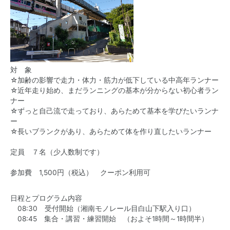
対 象
☆加齢の影響で走力・体力・筋力が低下している中高年ランナー
☆近年走り始め、まだランニングの基本が分からない初心者ラン
ナー
☆ずっと自己流で走っており、あらためて基本を学びたいランナ
ー
☆長いブランクがあり、あらためて体を作り直したいランナー
定員 ７名（少人数制です）
参加費 1,500円（税込） クーポン利用可
日程とプログラム内容
08:30 受付開始（湘南モノレール目白山下駅入り口）
08:45 集合・講習・練習開始 （およそ1時間～1時間半）