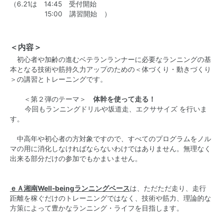
（6.21は 14:45 受付開始
15:00 講習開始 ）
＜内容＞
初心者や加齢の進むベテランランナーに必要なランニングの基
本となる技術や筋持久力アップのための＜体づくり・動きづくり
＞の講習とトレーニングです。
＜第２弾のテーマ＞
体幹を使って走る！
今回もランニングドリルや坂道走、エクササイズ を行いま
す。
中高年や初心者の方対象ですので、すべてのプログラムをノル
マの用に消化しなければならないわけではありません。無理なく
出来る部分だけの参加でもかまいません。
ｅＡ湘南Well-beingランニングベース
は、ただただ走り、走行
距離を稼ぐだけのトレーニングではなく、技術や筋力、理論的な
方策によって豊かなランニング・ライフを目指します。