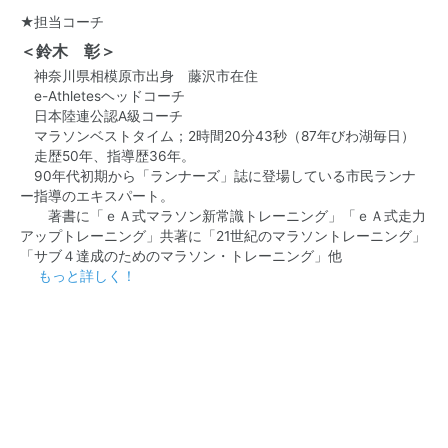
★担当コーチ
＜鈴木 彰＞
神奈川県相模原市出身 藤沢市在住
e-Athletesヘッドコーチ
日本陸連公認A級コーチ
マラソンベストタイム；2時間20分43秒（87年びわ湖毎日）
走歴50年、指導歴36年。
90年代初期から「ランナーズ」誌に登場している市民ランナ
ー指導のエキスパート。
著書に「ｅＡ式マラソン新常識トレーニング」「ｅＡ式走力
アップトレーニング」共著に「21世紀のマラソントレーニング」
「サブ４達成のためのマラソン・トレーニング」他
もっと詳しく！