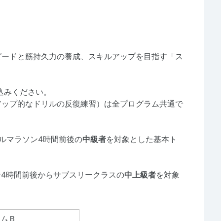
ピードと筋持久力の養成、スキルアップを目指す「ス
。
込みください。
アップ的なドリルの反復練習）は全プログラム共通で
ルマラソン4時間前後の
中級者
を対象とした基本ト
4時間前後からサブスリークラスの
中上級者
を対象
ムＢ