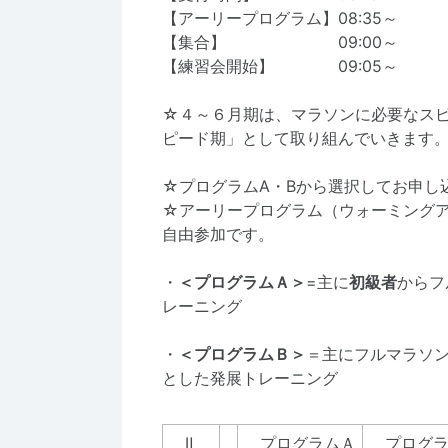
【アーリープログラム】08:35～
【集合】 09:00～
【練習会開始】 09:05～
☆４～６月期は、マラソンに必要なス
ピード期」として取り組んでいきます
☆プログラムA・Bから選択してお申し
☆アーリープログラム（ウォーミング
自由参加です。
・
＜プログラムＡ＞
=主に
初級者
からフ
レーニング
・
＜プログラムＢ＞
＝主にフルマラソン
とした発展トレーニング
Ⅱ
プログラムＡ
プログラ