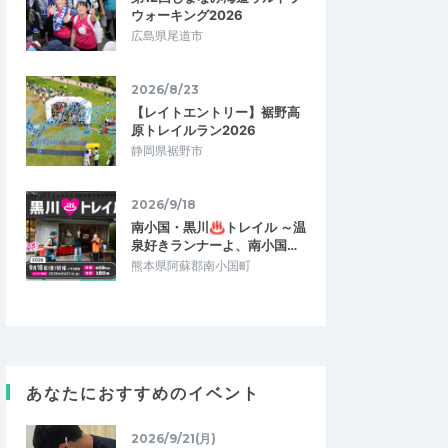
ウォーキング2026
広島県尾道市
2026/8/23
【レイトエントリー】裾野高
原トレイルラン2026
静岡県裾野市
2026/9/18
南小国・黒川♨トレイル ～温
泉好きランナーよ、南小国…
熊本県阿蘇郡南小国町
みき
てつモン
5.00
5.00
3
2026/05/19
めそうなメニュー
初心者にやさしい
あなたにおすすめのイベント
ットトレーニングなど
理論の説明の後に実践があるので初心者に
ただき、とても参考に
も理解しやすいです。また、少人数で実施
みの練習ではないの…
されているので、質問し易いのも良いで…
2026/9/21(月)