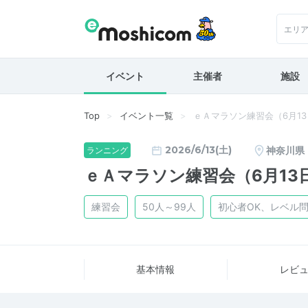
エリ
イベント
主催者
施設
Top
イベント一覧
ｅＡマラソン練習会（6月1
2026/6/13(土)
神奈川県
ランニング
ｅＡマラソン練習会（6月13
練習会
50人～99人
初心者OK、レベル
基本情報
レビ