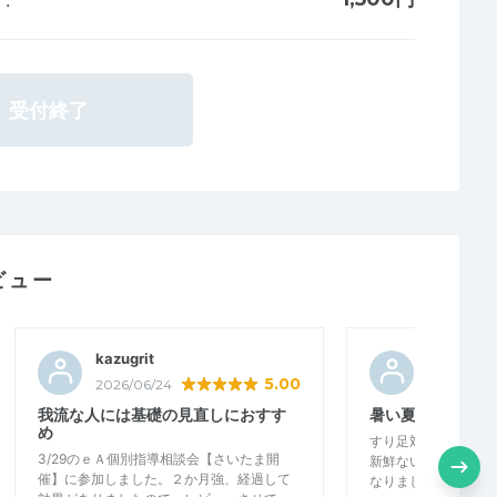
受付終了
ビュー
kazugrit
けやきな
5.00
2026/06/24
2026/06/2
我流な人には基礎の見直しにおすす
暑い夏にも取り組
め
すり足対策やサーキ
3/29のｅＡ個別指導相談会【さいたま開
新鮮ないを入れてい
催】に参加しました。２か月強、経過して
なりました。走り込