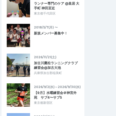
ランナー専門のケア @皇居 大
手町 神田至近
たま浦和マラソン教
【eA湘南】初心者・中高年のための基本
東京都千代田区
トレーニング＜追加開催＞ 26.5.17
2026/6/21
2026/5/17
2018/5/7(月) 〜
新規メンバー募集中！
2026/11/21(土)
加古川麑松ランニングクラブ
練習会@加古大池
兵庫県加古郡稲美町
2026/9/2(水)～2026/9/30(水)
【9月】水曜練習会＠神宮外
苑 サブ4〜サブ5
東京都新宿区