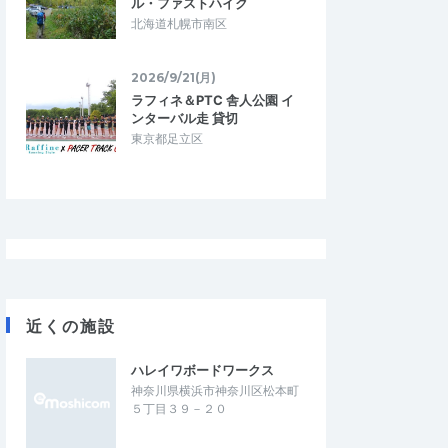
ル・ファストハイク
Kogo
北海道札幌市南区
3.33
4.67
3
2026/07/21
う練習大会として
強風でした
2026/9/21(月)
この時期に少ない公認大会でした。 強風だ
スペースを養う練習大
ったので、早朝に開催して頂きたいです。
ラフィネ＆PTC 舎人公園 イ
。特に、表彰や記録証
大会関係者、応援して下さった皆様あり…
ンターバル走 貸切
もないので、練習会…
東京都足立区
 NIGHT CHALLE
【神戸ナイトラン】THE NIGHT CHALLE
E 3【日本陸連公認】
NGE RACE KOBE 3【日本陸連公認】
2026/7/18
2026/7/18
近くの施設
ハレイワボードワークス
神奈川県横浜市神奈川区松本町
５丁目３９－２０