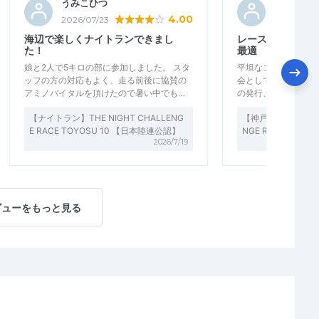
うみこひつ
arche
4.00
2026/07/23
2026/07/2
海辺で楽しくナイトランできまし
レースペースを養
た！
最適
娘と2人で5キロの部に参加しました。 スタ
平坦なコースでレー
ッフの方の対応もよく、走る前後に協賛の
会として最適である
アミノバイタルを頂けたので暑い中でも…
の発行、参加賞など
【ナイトラン】THE NIGHT CHALLENG
【神戸ナイトラン】THE
E RACE TOYOSU 10 【日本陸連公認】
NGE RACE KOB
2026/7/19
ビューをもっと見る