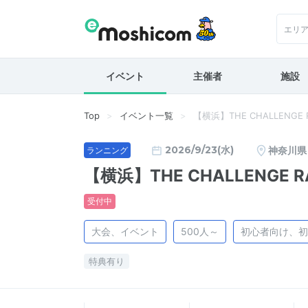
エリ
イベント
主催者
施設
Top
イベント一覧
【横浜】THE CHALLENGE
2026/9/23(水)
神奈川県
ランニング
【横浜】THE CHALLENGE 
受付中
大会、イベント
500人～
初心者向け、初
特典有り