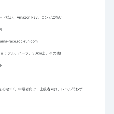
ド払い、Amazon Pay、コンビニ払い
可
hama-race.rdc-run.com
種目：フル、ハーフ、30km走、その他)
ト
初心者OK、中級者向け、上級者向け、レベル問わず