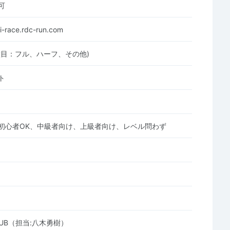
可
ai-race.rdc-run.com
種目：フル、ハーフ、その他)
ト
初心者OK、中級者向け、上級者向け、レベル問わず
CLUB（担当:八木勇樹）