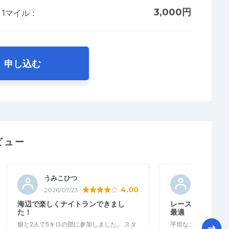
3,000円
】1マイル
:
申し込む
ビュー
うみこひつ
arche
4.00
2026/07/23
2026/07/2
海辺で楽しくナイトランできまし
レースペースを養
た！
最適
娘と2人で5キロの部に参加しました。 スタ
平坦なコースでレー