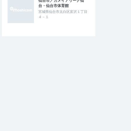
仙台市／カメイアリーナ仙
台・仙台市体育館
宮城県仙台市太白区富沢１丁目
４－１