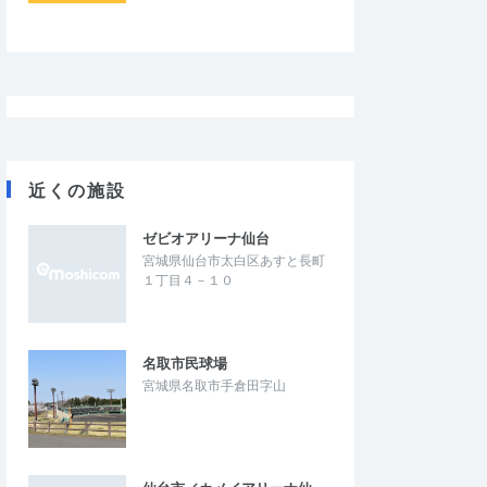
。特に、表彰や記録証
大会関係者、応援して下さった皆様あり…
もないので、練習会…
 NIGHT CHALLE
【神戸ナイトラン】THE NIGHT CHALLE
E 3【日本陸連公認】
NGE RACE KOBE 3【日本陸連公認】
2026/7/18
2026/7/18
近くの施設
ゼビオアリーナ仙台
宮城県仙台市太白区あすと長町
１丁目４－１０
名取市民球場
宮城県名取市手倉田字山