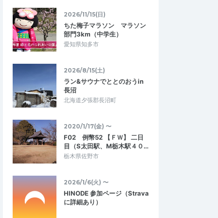
2026/11/15(日)
ちた梅子マラソン マラソン
部門3km（中学生）
愛知県知多市
2026/8/15(土)
ラン&サウナでととのおうin
長沼
北海道夕張郡長沼町
2020/1/17(金) 〜
F02 例幣52 【ＦＷ】 二日
目（S太田駅、M栃木駅４０…
栃木県佐野市
Kogo
3.33
4.67
3
2026/07/21
2026/1/6(火) 〜
HINODE 参加ページ（Strava
う練習大会として
強風でした
に詳細あり）
この時期に少ない公認大会でした。 強風だ
スペースを養う練習大
ったので、早朝に開催して頂きたいです。