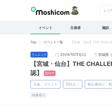
エリ
イベント
主催者
施設
Top
イベント一覧
【宮城・仙台】THE CHALLE
2026/10/31(土)
宮城県
ランニング
【宮城・仙台】THE CHALLEN
認】
受付中
大会、イベント
500人～
初心者向け、初
特典有り