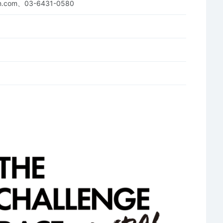
un.com、03-6431-0580