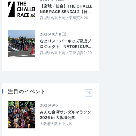
【宮城・仙台】THE CHALLE
NGE RACE SENDAI 2【日…
宮城県名取市閖上東須賀2-20
2026/10/11(日)
なとりスーパーキッズ育成プ
ロジェクト NATORI CUP…
宮城県名取市閖上字東須賀2-20
注目のイベント
PR
2026/9/6
みんな台湾サンダルマラソン
2026 in 大阪城公園
大阪府大阪市中央区