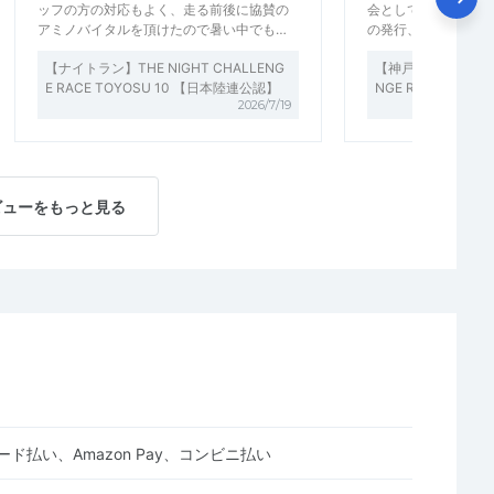
ッフの方の対応もよく、走る前後に協賛の
会として最適である
アミノバイタルを頂けたので暑い中でも…
の発行、参加賞など
【ナイトラン】THE NIGHT CHALLENG
【神戸ナイトラン】THE
E RACE TOYOSU 10 【日本陸連公認】
NGE RACE KOB
2026/7/19
ビューをもっと見る
ド払い、Amazon Pay、コンビニ払い