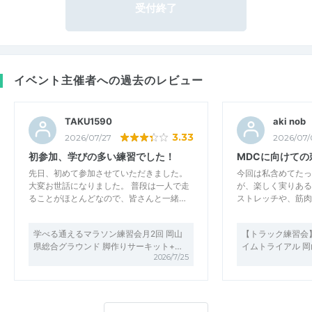
受付終了
イベント主催者への過去のレビュー
TAKU1590
aki nob
3.33
2026/07/27
2026/07/
初参加、学びの多い練習でした！
MDCに向けての
先日、初めて参加させていただきました。
今回は私含めてたっ
大変お世話になりました。 普段は一人で走
が、楽しく実りある
ることがほとんどなので、皆さんと一緒…
ストレッチや、筋肉
学べる通えるマラソン練習会月2回 岡山
【トラック練習会】15
県総合グラウンド 脚作りサーキット+…
イムトライアル 
2026/7/25