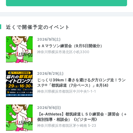
近くで開催予定のイベント
2026/9/5(土)
ｅＡマラソン練習会（9月5日開催分）
神奈川県横浜市港北区小机3300
2026/8/29(土)
じっくり39km！暑さを避ける夕方ロング走！ラン
ステ®「都筑緑道（7分ペース）」8月(4)
神奈川県横浜市都筑区中川中央1-1-1
2026/9/6(日)
【e-Athletes】都筑緑道ＬＳＤ練習会・講習会（＋
個別指導・相談会）《ビジター用》
神奈川県横浜市都筑区茅ケ崎南 5-23