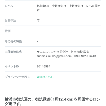
レベル
初心者OK、中級者向け、上級者向け、レベル問わ
ず
当日申込
可
計測
-
その他の特徴
-
主催者連絡先
サニエスリンク合同会社（担当:植松 駿太）
sunnieslink.llc@gmail.com、090-9129-3413
イベントID
E0146584
プライバシーポリシ
詳細はこちら
ー
横浜市都筑区の、都筑緑道( 1周12.4km)を周回するロン
グ走です。