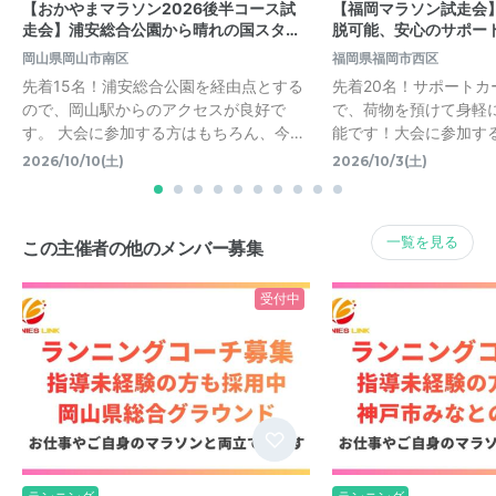
【おかやまマラソン2026後半コース試
【福岡マラソン試走会
走会】浦安総合公園から晴れの国スタ…
脱可能、安心のサポー
岡山県岡山市南区
福岡県福岡市西区
先着15名！浦安総合公園を経由点とする
先着20名！サポートカ
ので、岡山駅からのアクセスが良好で
で、荷物を預けて身軽
す。 大会に参加する方はもちろん、今…
能です！大会に参加す
2026/10/10(土)
2026/10/3(土)
一覧を見る
この主催者の他のメンバー募集
受付中