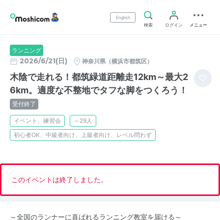
English
検索
ログイン
メニュー
ランニング
2026/6/21(日)
神奈川県（横浜市都筑区）
木陰で走れる！都筑緑道距離走12km～最大2
6km。適度な不整地でタフな脚をつくろう！
受付終了
イベント、練習会
～29人
初心者OK、中級者向け、上級者向け、レベル問わず
このイベントは終了しました。
～全国のランナーに喜ばれるランニング教室を届ける～