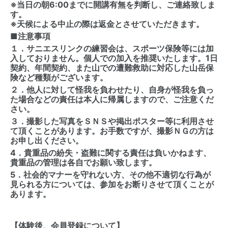
※当日の朝6:00までに開講有無を判断し、ご連絡致しま
す。
※天候による中止の際は返金とさせていただきます。
■注意事項
１．サニエスリンクの練習会は、スポーツ保険等には加
入しておりません。個人での加入を推奨いたします。1日
契約、年間契約、また山での遭難救助に対応した山岳保
険など種類がございます。
２．他人に対して怪我を負わせたり、自身が怪我を負っ
た場合などの責任は本人に帰属しますので、ご注意くだ
さい。
３．撮影した写真をＳＮＳや掲出ポスター等に利用させ
て頂くことがあります。お手数ですが、撮影ＮＧの方は
お申し出ください。
4．貴重品の紛失・盗難に関する責任は負いかねます、
貴重品の管理は各自でお願い致します。
5．社会的マナーを守れない方、その他不適切な行為が
見られる方については、参加をお断りさせて頂くことが
あります。
【体験後、会員登録について】