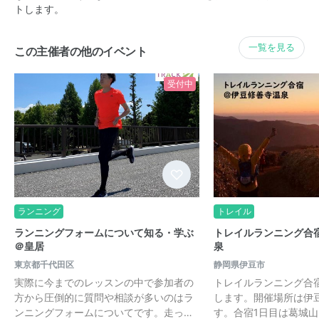
トします。
一覧を見る
この主催者の他のイベント
受付中
ランニング
トレイル
ランニングフォームについて知る・学ぶ
トレイルランニング合
＠皇居
泉
東京都千代田区
静岡県伊豆市
実際に今までのレッスンの中で参加者の
トレイルランニング合宿
方から圧倒的に質問や相談が多いのはラ
します。開催場所は伊
ンニングフォームについてです。走っ…
す。合宿1日目は葛城