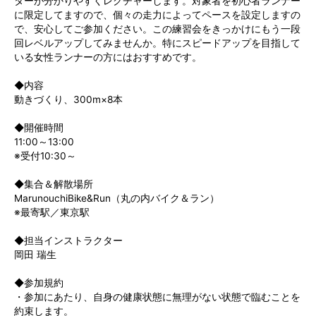
ターが分かりやすくレクチャーします。対象者を初心者ランナー
に限定してますので、個々の走力によってペースを設定しますの
で、安心してご参加ください。この練習会をきっかけにもう一段
回レベルアップしてみませんか。特にスピードアップを目指して
いる女性ランナーの方にはおすすめです。
◆内容
動きづくり、300m×8本
◆開催時間
11:00～13:00
※受付10:30～
◆集合＆解散場所
MarunouchiBike&Run（丸の内バイク＆ラン）
※最寄駅／東京駅
◆担当インストラクター
岡田 瑞生
◆参加規約
・参加にあたり、自身の健康状態に無理がない状態で臨むことを
約束します。