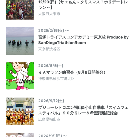
12/20(日)【サエもん～クリスマス！ホリデートレ
ラン～】
大阪府大東市
2025/2/18(火) 〜
宮塚トライアスロンアカデミー東京校 Produce by
SanDiegoTriathlonRoom
東京都渋谷区
2026/8/8(土)
ｅＡマラソン練習会（8月8日開催分）
神奈川県横浜市港北区
2026/9/12(土)
プジョーシトロエン福山&小山自動車『スイムフェ
スティバル』９０分リレー＆希望距離記録会
広島県福山市
2024/9/1(日) 〜