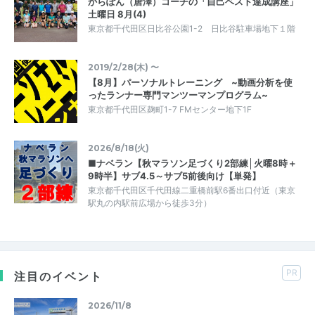
からぽん（唐澤）コーチの「自己ベスト達成講座」
土曜日 8月(4)
東京都千代田区日比谷公園1-2 日比谷駐車場地下１階
2019/2/28(木) 〜
【8月】パーソナルトレーニング ~動画分析を使
ったランナー専門マンツーマンプログラム~
東京都千代田区麹町1-7 FMセンター地下1F
2026/8/18(火)
■ナベラン【秋マラソン足づくり2部練│火曜8時＋
9時半】サブ4.5～サブ5前後向け【単発】
東京都千代田区千代田線二重橋前駅6番出口付近（東京
駅丸の内駅前広場から徒歩3分）
PR
注目のイベント
2026/11/8