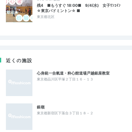
残4 ■もうすぐ 18:00■ 9/4(水) 女子ﾜﾝｺｲﾝ
☆東京バドミントン☆ ■
東京都北区
近くの施設
心身統一合氣道・粋心館道場戸越銀座教室
東京都品川区平塚２丁目１６－１３
銀嶺
東京都新宿区下落合３丁目１８－２