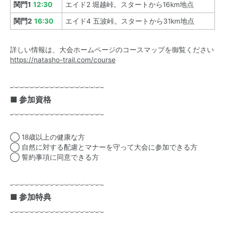
関門1
12:30
エイド2 堀越峠。スタートから16km地点
関門2
16:30
エイド4 五波峠。スタートから31km地点
詳しい情報は、大会ホームページのコースマップを御覧ください
https://natasho-trail.com/course
_._._._._._._._._._._._._._._._._._._
■ 参加資格
_._._._._._._._._._._._._._._._._._._
◯ 18歳以上の健康な方
◯ 自然に対する配慮とマナーを守って大会に参加できる方
◯ 誓約事項に同意できる方
_._._._._._._._._._._._._._._._._._._
■ 参加特典
_._._._._._._._._._._._._._._._._._._