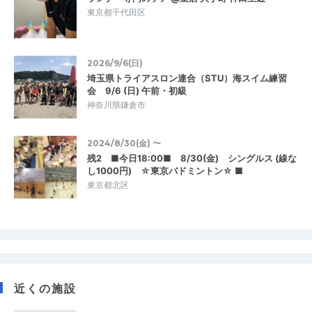
東京都千代田区
2026/9/6(日)
埼玉県トライアスロン連合（STU）海スイム練習
会 9/6 (日) 午前・初級
神奈川県鎌倉市
2024/8/30(金) 〜
残2 ■今日18:00■ 8/30(金) シングルス (線な
し1000円) ☆東京バドミントン☆ ■
東京都北区
近くの施設