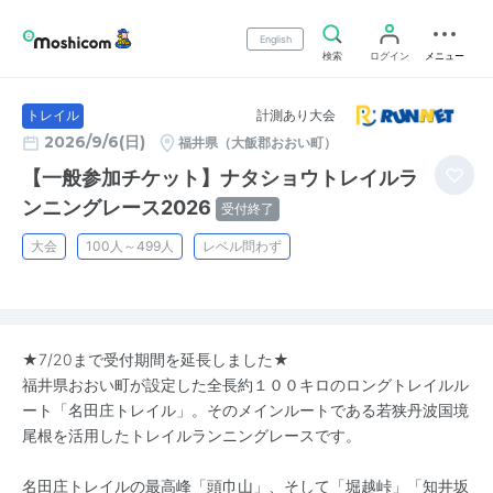
English
検索
ログイン
メニュー
計測あり大会
トレイル
2026/9/6(日)
福井県（大飯郡おおい町）
【一般参加チケット】ナタショウトレイルラ
ンニングレース2026
受付終了
大会
100人～499人
レベル問わず
★7/20まで受付期間を延長しました★
福井県おおい町が設定した全長約１００キロのロングトレイルル
ート「名田庄トレイル」。そのメインルートである若狭丹波国境
尾根を活用したトレイルランニングレースです。
名田庄トレイルの最高峰「頭巾山」、そして「堀越峠」「知井坂