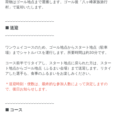
荷物はゴール地点まで運搬します。ゴール後「八ヶ峰家族旅行
村」で返却いたします。
_._._._._._._._._._._._._._._._._._._
■ 送迎
_._._._._._._._._._._._._._._._._._._
ワンウェイコースのため、ゴール地点からスタート地点（駐車
場）までシャトルバスを運行します。所要時間は約30分です。
コース前半でリタイアし、スタート地点に戻られた方は、スター
ト地点からゴール地点（ふるまい会場）まで送迎します。リタイ
アした選手も、食事のふるまいをお楽しみください。
＊送迎時刻・便数は、最終的な参加人数によって決定しますの
で、後日お知らせします。
_._._._._._._._._._._._._._._._._._._
■ コース
_._._._._._._._._._._._._._._._._._._