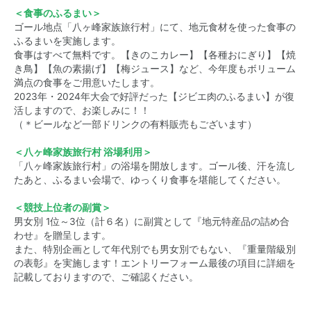
＜食事のふるまい＞
ゴール地点「八ヶ峰家族旅行村」にて、地元食材を使った食事の
ふるまいを実施します。
食事はすべて無料です。【きのこカレー】【各種おにぎり】【焼
き鳥】【魚の素揚げ】【梅ジュース】など、今年度もボリューム
満点の食事をご用意いたします。
2023年・2024年大会で好評だった【ジビエ肉のふるまい】が復
活しますので、お楽しみに！！
（＊ビールなど一部ドリンクの有料販売もございます）
＜八ヶ峰家族旅行村 浴場利用＞
「八ヶ峰家族旅行村」の浴場を開放します。ゴール後、汗を流し
たあと、ふるまい会場で、ゆっくり食事を堪能してください。
＜競技上位者の副賞＞
男女別 1位～3位（計６名）に副賞として『地元特産品の詰め合
わせ』を贈呈します。
また、特別企画として年代別でも男女別でもない、『重量階級別
の表彰』を実施します！エントリーフォーム最後の項目に詳細を
記載しておりますので、ご確認ください。