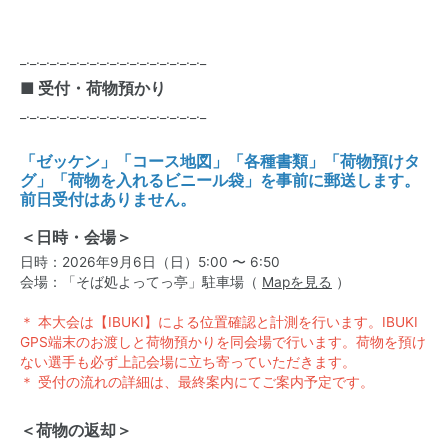
_._._._._._._._._._._._._._._._._._._
■ 受付・荷物預かり
_._._._._._._._._._._._._._._._._._._
「ゼッケン」「コース地図」「各種書類」「荷物預けタ
グ」「荷物を入れるビニール袋」を事前に郵送します。
前日受付はありません。
＜日時・会場＞
日時：2026年9月6日（日）5:00 〜 6:50
会場：「そば処よってっ亭」駐車場（
Mapを見る
）
＊ 本大会は【IBUKI】による位置確認と計測を行います。IBUKI
GPS端末のお渡しと荷物預かりを同会場で行います。荷物を預け
ない選手も必ず上記会場に立ち寄っていただきます。
＊ 受付の流れの詳細は、最終案内にてご案内予定です。
＜荷物の返却＞