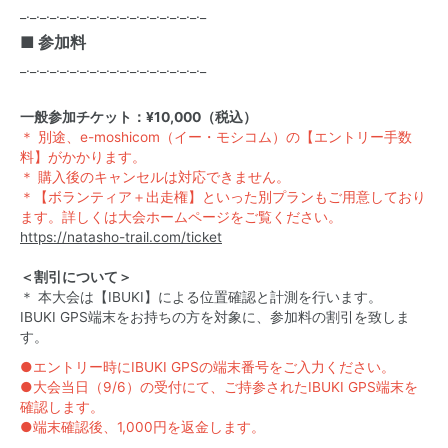
_._._._._._._._._._._._._._._._._._._
■ 参加料
_._._._._._._._._._._._._._._._._._._
一般参加チケット：¥10,000（税込）
＊ 別途、e-moshicom（イー・モシコム）の【エントリー手数
料】がかかります。
＊ 購入後のキャンセルは対応できません。
＊【ボランティア＋出走権】といった別プランもご用意しており
ます。詳しくは大会ホームページをご覧ください。
https://natasho-trail.com/ticket
＜割引について＞
＊ 本大会は【IBUKI】による位置確認と計測を行います。
IBUKI GPS端末をお持ちの方を対象に、参加料の割引を致しま
す。
●エントリー時にIBUKI GPSの端末番号をご入力ください。
●大会当日（9/6）の受付にて、ご持参されたIBUKI GPS端末を
確認します。
●端末確認後、1,000円を返金します。