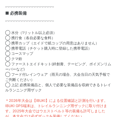
_._._._._._._._._._._._._._._._._._._
■ 必携装備
_._._._._._._._._._._._._._._._._._._
◯ 水分（1リットル以上必須）
◯ 携行食（各自必要な食料）
◯ 携帯カップ（エイドで紙コップの用意はありません）
◯ 携帯電話（チケット購入時に登録した携帯電話）
◯ コースマップ
◯ クマ鈴
◯ ファーストエイドキット(絆創膏、テーピング、ポイズンリム
ーバーなど)
◯ フード付レインウェア（雨天の場合、大会当日の天気予報で
ご判断ください）
◯ 上記 必携装備品と、個人で必要な装備品を収納できるトレイ
ルランニング用ザック
＊2026年大会は【IBUKI】による位置確認と計測を行います。
IBUKI GPS端末は、トレイルランニング用ザックに取り付けま
す。2025年大会ではウエストベルト等の装備も許可しました
が、本大会では必ずザックを装備してください