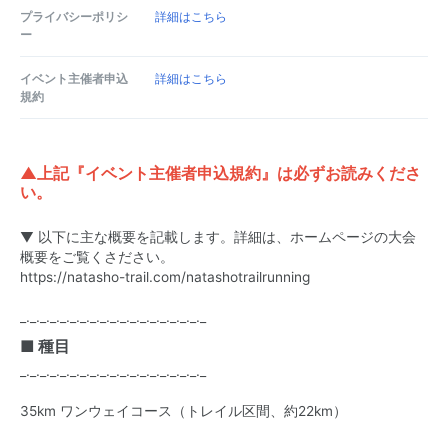
プライバシーポリシ
詳細はこちら
ー
イベント主催者申込
詳細はこちら
規約
▲上記『イベント主催者申込規約』は必ずお読みくださ
い。
▼ 以下に主な概要を記載します。詳細は、ホームページの大会
概要をご覧くさださい。
https://natasho-trail.com/natashotrailrunning
_._._._._._._._._._._._._._._._._._._
■ 種目
_._._._._._._._._._._._._._._._._._._
35km ワンウェイコース（トレイル区間、約22km）