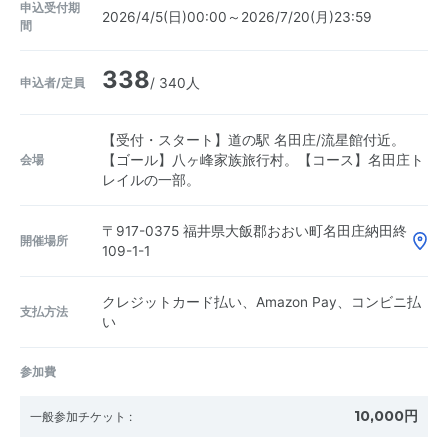
申込受付期
2026/4/5(日)00:00～2026/7/20(月)23:59
間
338
申込者/定員
/ 340人
【受付・スタート】道の駅 名田庄/流星館付近。
会場
【ゴール】八ヶ峰家族旅行村。【コース】名田庄ト
レイルの一部。
〒917-0375
福井県大飯郡おおい町名田庄納田終
開催場所
109-1-1
クレジットカード払い、Amazon Pay、コンビニ払
支払方法
い
参加費
10,000円
一般参加チケット
: