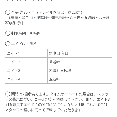
◯ 全長 約35ｋｍ（トレイル区間は、約22km）
流星館～頭巾山～堀越峠～知井坂峠〜八ヶ峰～五波峠～八ヶ峰
家族旅行村
◯ 制限時間：10時間
◯ エイドは４箇所
エイド1
頭巾山 入口
エイド2
堀越峠
エイド3
木漏れ日広場
エイド4
五波峠
◯ 関門は2箇所あります。タイムオーバーした場合は、スタッ
フの指示に従い、ゴール地点へ移動して下さい。また、エイド3
到着時点でエイド４の関門に間に合わないと判断された場合は、
スタッフの指示に従って行動していただきます。