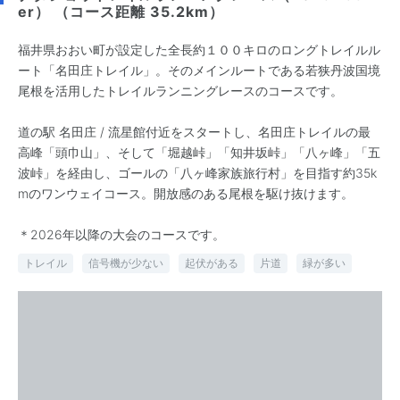
er） （コース距離 35.2km）
福井県おおい町が設定した全長約１００キロのロングトレイルル
ート「名田庄トレイル」。そのメインルートである若狭丹波国境
尾根を活用したトレイルランニングレースのコースです。
道の駅 名田庄 / 流星館付近をスタートし、名田庄トレイルの最
高峰「頭巾山」、そして「堀越峠」「知井坂峠」「八ヶ峰」「五
波峠」を経由し、ゴールの「八ヶ峰家族旅行村」を目指す約35k
mのワンウェイコース。開放感のある尾根を駆け抜けます。
＊2026年以降の大会のコースです。
トレイル
信号機が少ない
起伏がある
片道
緑が多い