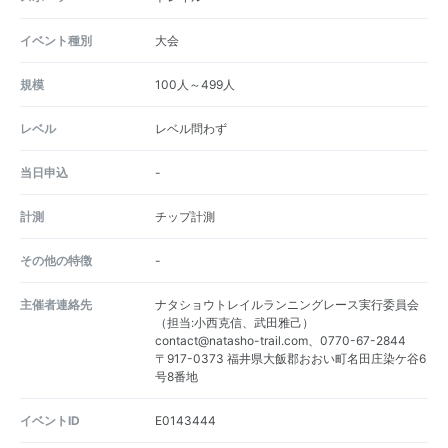
イベント種別
大会
規模
100人～499人
レベル
レベル問わず
当日申込
-
計測
チップ計測
その他の特徴
-
主催者連絡先
ナタショウトレイルランニングレース実行委員会
（担当:小西克信、武田雅己）
contact@natasho-trail.com、0770-67-2844
〒917-0373 福井県大飯郡おおい町名田庄染ケ谷6
号8番地
イベントID
E0143444