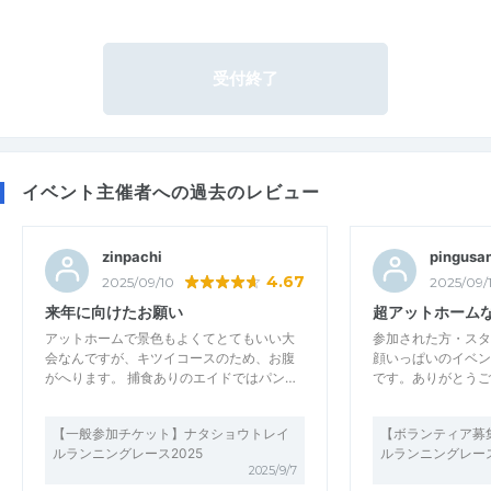
受付終了
イベント主催者への過去のレビュー
zinpachi
pingusa
4.67
2025/09/10
2025/09/
来年に向けたお願い
超アットホームな
アットホームで景色もよくてとてもいい大
参加された方・スタ
会なんですが、キツイコースのため、お腹
顔いっぱいのイベン
がへります。 捕食ありのエイドではパン…
です。ありがとうご
【一般参加チケット】ナタショウトレイ
【ボランティア募
ルランニングレース2025
ルランニングレース
2025/9/7