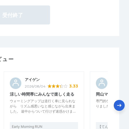
受付終了
ビュー
アイゲン
RUN.KAT
3.33
2026/08/04
2026/08/
涼しい時間帯にみんなで楽しく走る
岡山マラソンに向
ウォーミングアップは道行く車に見られな
専門的な、練習を体
がら リズム感悪いなと感じながら出来ま
りました。
した。 途中からついて行けず迷惑かけま…
Early Morning RUN
【てんまやRUN】Nigh