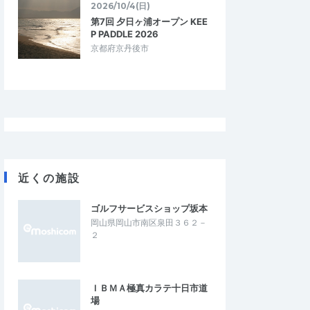
2026/10/4(日)
第7回 夕日ヶ浦オープン KEE
P PADDLE 2026
京都府京丹後市
近くの施設
U
スナちゃん
5.00
5.00
02
2026/07/25
ゴルフサービスショップ坂本
岡山県岡山市南区泉田３６２－
けての基礎づくり
秋の大会に向けた足づくり
２
験出来て自信につなが
今年の夏は特に熱くて、例年と比べて全然
走れてません。ましてや3時間走なんて、こ
の時期一人では絶対に無理なので、練習…
ＩＢＭＡ極真カラテ十日市道
【てんまやRUN】MARATHON FREAK D
場
t Track
AY≪3時間LSD≫