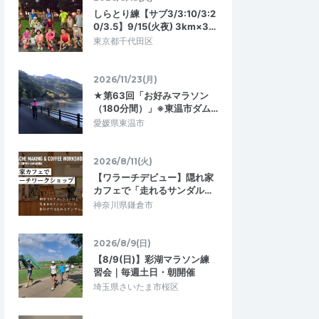
しらとり練【サブ3/3:10/3:2
0/3.5】9/15(火夜) 3km×3…
東京都千代田区
2026/11/23(月)
★第63回「お好みマラソン
（180分間）」※東温市ダム…
愛媛県東温市
2026/8/11(火)
【ワラーチデビュー】隠れ家
カフェで「走れるサンダル…
神奈川県鎌倉市
2026/8/9(日)
【8/9(日)】彩湖マラソン練
習会｜毎週土日・朝開催
埼玉県さいたま市桜区