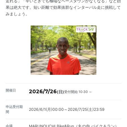
走れる」「辛いときでも極端なペースダウンがなくなる」など効
果は絶大です。短い距離で効果抜群なインターバル走に挑戦して
みましょう。
開催日
2026/7/26
受付開始 10:30 ～
(日)
申込受付期
2026/6/1(月)00:00～2026/7/25(土)23:59
間
会場
MARUNOUCHI Bike&Run（丸の内 バイク＆ラン）