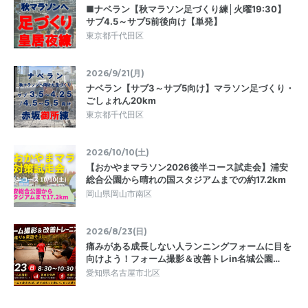
■ナベラン【秋マラソン足づくり練│火曜19:30】
サブ4.5～サブ5前後向け【単発】
東京都千代田区
2026/9/21(月)
ナベラン【サブ3～サブ5向け】マラソン足づくり・
ごしょれん20km
東京都千代田区
2026/10/10(土)
【おかやまマラソン2026後半コース試走会】浦安
総合公園から晴れの国スタジアムまでの約17.2km
岡山県岡山市南区
2026/8/23(日)
痛みがある成長しない人ランニングフォームに目を
向けよう！フォーム撮影＆改善トレin名城公園…
愛知県名古屋市北区