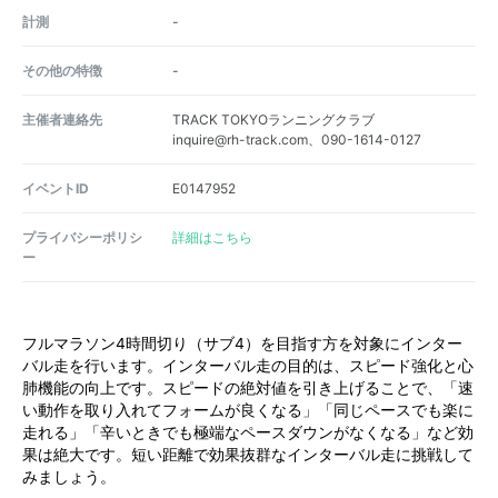
計測
-
その他の特徴
-
主催者連絡先
TRACK TOKYOランニングクラブ
inquire@rh-track.com、090-1614-0127
イベントID
E0147952
プライバシーポリシ
詳細はこちら
ー
フルマラソン4時間切り（サブ4）を目指す方を対象にインター
バル走を行います。インターバル走の目的は、スピード強化と心
肺機能の向上です。スピードの絶対値を引き上げることで、「速
い動作を取り入れてフォームが良くなる」「同じペースでも楽に
走れる」「辛いときでも極端なペースダウンがなくなる」など効
果は絶大です。短い距離で効果抜群なインターバル走に挑戦して
みましょう。