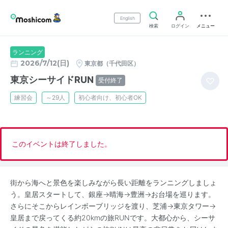
English
検索
ログイン
メニュー
ランニング
2026/7/12(日)
東京都（千代田区）
東京シーサイドRUN
受付終了
練習会
～29人
初心者向け、初心者OK
このイベントは終了しました。
街から海へと景色を楽しみながら長い距離をランニングしましょ
う。皇居スタートして、銀座→晴海→豊洲→お台場を巡ります。
さらにそこからレインボーブリッジを渡り、芝浦→東京タワー→
皇居まで戻ってくる約20kmの旅RUNです。大都心から、シーサ