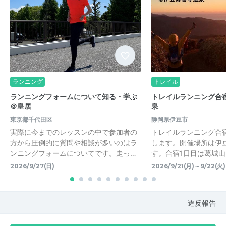
ランニング
トレイル
ランニングフォームについて知る・学ぶ
トレイルランニング合
＠皇居
泉
東京都千代田区
静岡県伊豆市
実際に今までのレッスンの中で参加者の
トレイルランニング合宿
方から圧倒的に質問や相談が多いのはラ
します。開催場所は伊
ンニングフォームについてです。走っ…
す。合宿1日目は葛城
2026/9/27(日)
2026/9/21(月)～9/22(火)
違反報告