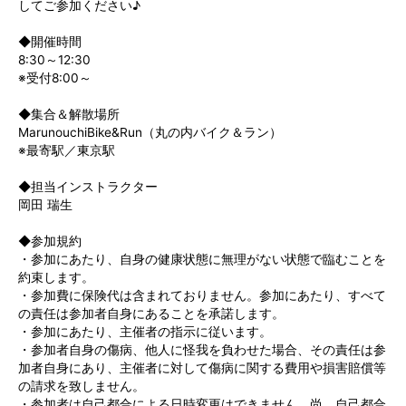
してご参加ください♪
◆開催時間
8:30～12:30
※受付8:00～
◆集合＆解散場所
MarunouchiBike&Run（丸の内バイク＆ラン）
※最寄駅／東京駅
◆担当インストラクター
岡田 瑞生
◆参加規約
・参加にあたり、自身の健康状態に無理がない状態で臨むことを
約束します。
・参加費に保険代は含まれておりません。参加にあたり、すべて
の責任は参加者自身にあることを承諾します。
・参加にあたり、主催者の指示に従います。
・参加者自身の傷病、他人に怪我を負わせた場合、その責任は参
加者自身にあり、主催者に対して傷病に関する費用や損害賠償等
の請求を致しません。
・参加者は自己都合による日時変更はできません。尚、自己都合