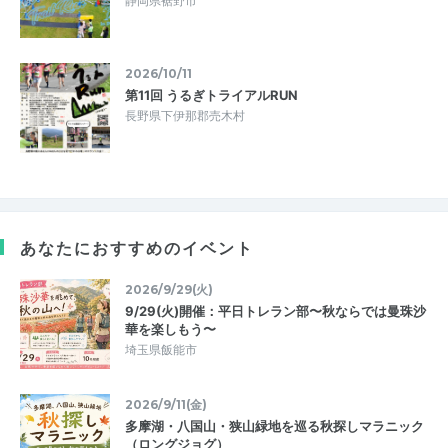
静岡県裾野市
2026/10/11
第11回 うるぎトライアルRUN
長野県下伊那郡売木村
あなたにおすすめのイベント
2026/9/29(火)
9/29(火)開催：平日トレラン部〜秋ならでは曼珠沙
華を楽しもう〜
埼玉県飯能市
2026/9/11(金)
多摩湖・八国山・狭山緑地を巡る秋探しマラニック
（ロングジョグ）