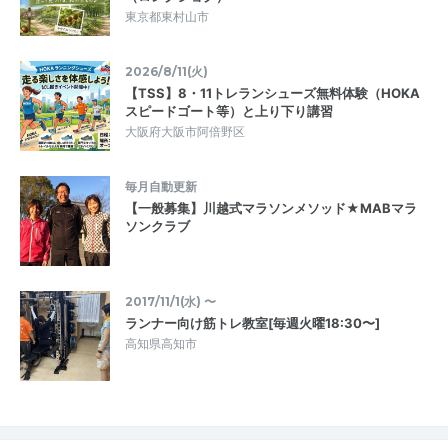
東京都東村山市
2026/8/11(火)
【TSS】8・11トレランシューズ無料体験（HOKA
スピードゴート等）と上り下り講習
大阪府大阪市阿倍野区
毎月自動更新
【一般募集】川越式マラソンメソッド★MABマラ
ソンクラブ
2017/11/1(水) 〜
ランナー向け筋トレ教室[毎週火曜18:30〜]
高知県高知市