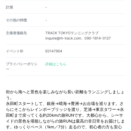
計測
-
その他の特徴
-
主催者連絡先
TRACK TOKYOランニングクラブ
inquire@rh-track.com、090-1614-0127
イベントID
E0147954
プライバシーポリシ
詳細はこちら
ー
街から海へと景色を楽しみながら長い距離をランニングしましょ
う。
永田町スタートして、銀座→晴海→豊洲→お台場を巡ります。さ
らにそこからレインボーブリッジを渡り、芝浦→東京タワー→永
田町まで戻ってくる約20kmの旅RUNです。大都心から、シーサ
イドの景色を堪能しながらの旅RUNは最高の非日常をお届けしま
す。ゆっくりペース（1km／7分）走るので、初心者の方も安心