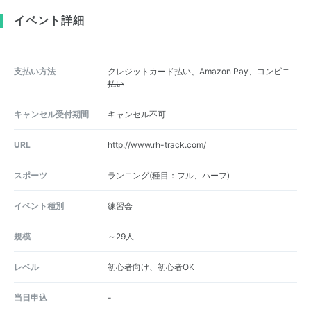
イベント詳細
支払い方法
クレジットカード払い、Amazon Pay、
コンビニ
払い
キャンセル受付期間
キャンセル不可
URL
http://www.rh-track.com/
スポーツ
ランニング(種目：フル、ハーフ)
イベント種別
練習会
規模
～29人
レベル
初心者向け、初心者OK
当日申込
-