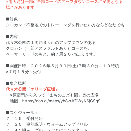
※雨天時は一部or全部ロードのアップダウンコースに変更となる
場合があります
■対象：
クロカン・不整地でのトレーニングを行いたい方ならどなたでも
■内容：
代々木公園の１周約３ｋｍのアップダウンのある
クロカン（一部アスファルトあり）コースを、
ペーサーリードのもと、約７周２０km走ります。
■開催日時：２０２６年５月３０日(土)７時３０分～１０時頃
※７時１５分～受付
■集合場所：
代々木公園「オリーブ広場」
※原宿門から入って「まちのこども園」奥の広場
地図
https://goo.gl/maps/yh8vrJfDWyN6jGSg9
■スケジュール：
７：１５ 受付開始
７：３０ 事前説明・ウォームアップドリル
７：４５頃～ グループごとにランスタート