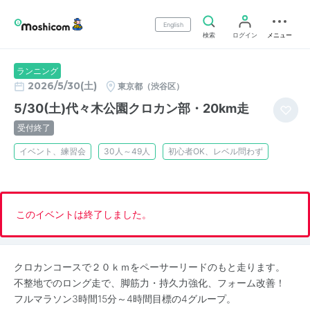
English
検索
ログイン
メニュー
ランニング
2026/5/30(土)
東京都（渋谷区）
5/30(土)代々木公園クロカン部・20km走
受付終了
イベント、練習会
30人～49人
初心者OK、レベル問わず
このイベントは終了しました。
クロカンコースで２０ｋｍをペーサーリードのもと走ります。
不整地でのロング走で、脚筋力・持久力強化、フォーム改善！
フルマラソン3時間15分～4時間目標の4グループ。