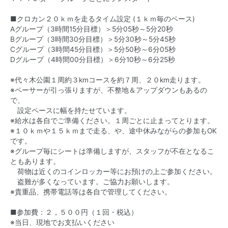
■クロカン２０ｋｍを走るタイム設定 (１ｋｍ毎のペース)
Aグループ（3時間15分目標）＞5分05秒～5分20秒
Bグループ（3時間30分目標）＞5分30秒～5分45秒
Cグループ（3時間45分目標）＞5分50秒～6分05秒
Dグループ（4時間00分目標）＞6分10秒～6分25秒
※代々木公園１周約３kmコースを約７周、２０km走ります。
※ペーサーが引っ張りますが、不整地＆アップダウンもあるの
で、
設定ペースに幅を持たせています。
※給水は各自でご準備ください。１周ごとに止まってとります。
※１０ｋｍや１５ｋｍまで走る、や、途中休みながらの参加もOK
です。
※グループ毎にシートは準備しますが、スタッフが不在となるこ
ともあります。
荷物は近くのコインロッカー等にお預けの上ご参加ください。
盗難が多くなっています。ご協力お願いします。
※貴重品、携帯電話等は各自で管理してください。
■参加費：２，５００円（１回・税込）
※当日、現地でお支払いください