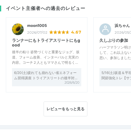
イベント主催者への過去のレビュー
moon1005
浜ちゃん
4.67
2026/07/02
2026/05/
ランナーにもトライアスリートにもg
久しぶりの参加
ood
ハーフマラソン明け
後半の粘り·姿勢づくりと重要なジョグ、坂
して、これ以上ない
道、フォーム改善、インターバルと充実の
思い、参加しました
内容。コーチ２人ともママさんで明るく…
6/20(土)疲れても崩れない省エネフォー
5/16(土)坂道＆
ム習得講座 トライアスリートの後半対…
関節強化トレ【サ
2026/6/20
レビューをもっと見る