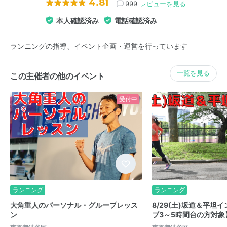
4.81
999
レビューを見る
本人確認済み
電話確認済み
ランニングの指導、イベント企画・運営を行っています
一覧を見る
この主催者の他のイベント
受付中
ランニング
ランニング
大角重人のパーソナル・グループレッス
8/29(土)坂道＆平坦
ン
ブ3～5時間台の方対象