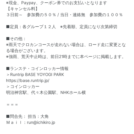
※現金、Paypay、クーポン券でのお支払いとなります
【キャンセル料】
３日前～ 参加費の５０％ / 当日・連絡無 参加費の１００％
■定員：各グループ１２人 ※先着順、定員になり次第締切
■その他：
※雨天でクロカンコースが走れない場合は、ロード走に変更とな
る場合がございます。
※強雨、荒天中止時は、前日21時までに本ページに掲載します。
■ランステ・コインロッカー情報
＞Runtrip BASE YOYOGI PARK
https://base.runtrip.jp/
＞コインロッカー
明治神宮駅
、
代々木公園駅
、
NHKホール横
＝＝＝
■問合先： 担当：大角
Ｍａｉｌ：
run@ichikiro.jp