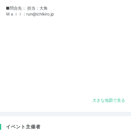
■問合先： 担当：大角
Ｍａｉｌ：
run@ichikiro.jp
大きな地図で見る
イベント主催者