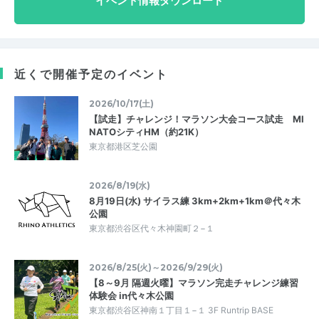
イベント情報ダウンロード
近くで開催予定のイベント
2026/10/17(土)
【試走】チャレンジ！マラソン大会コース試走 MI
NATOシティHM（約21K）
東京都港区芝公園
2026/8/19(水)
8月19日(水) サイラス練 3km+2km+1km＠代々木
公園
東京都渋谷区代々木神園町２−１
2026/8/25(火)～2026/9/29(火)
【8～9月 隔週火曜】マラソン完走チャレンジ練習
体験会 in代々木公園
東京都渋谷区神南１丁目１−１ 3F Runtrip BASE