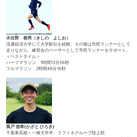
木住野 善男（きしの よしお）
流通経済大学にて大学駅伝を経験。その後は市民ランナーとして
走りながら、練習会のペーサーとして市民ランナーをサポート。
＜ベストタイム＞
ハーフマラソン 1時間13分56秒
フルマラソン 2時間46分16秒
風戸 啓希(かざと ひろき)
千葉東高校～一橋大学卒、ラフィネグループ陸上部、