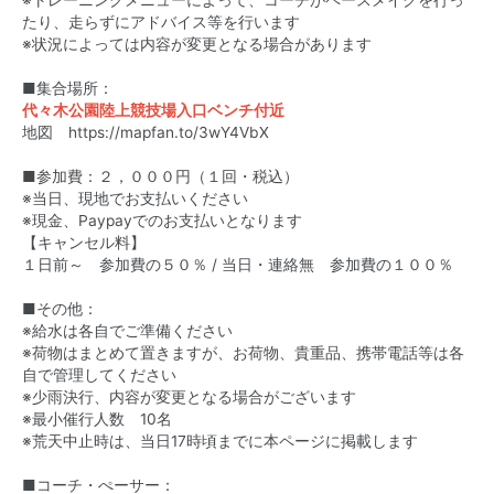
※トレーニングメニューによって、コーチがペースメイクを行っ
たり、走らずにアドバイス等を行います
※状況によっては内容が変更となる場合があります
■集合場所：
代々木公園陸上競技場入口ベンチ付近
地図
https://mapfan.to/3wY4VbX
■参加費：２，０００円（１回・税込）
※当日、現地でお支払いください
※現金、Paypayでのお支払いとなります
【キャンセル料】
１日前～ 参加費の５０％ / 当日・連絡無 参加費の１００％
■その他：
※給水は各自でご準備ください
※荷物はまとめて置きますが、お荷物、貴重品、携帯電話等は各
自で管理してください
※少雨決行、内容が変更となる場合がございます
※最小催行人数 10名
※荒天中止時は、当日17時頃までに本ページに掲載します
■コーチ・ぺーサー：