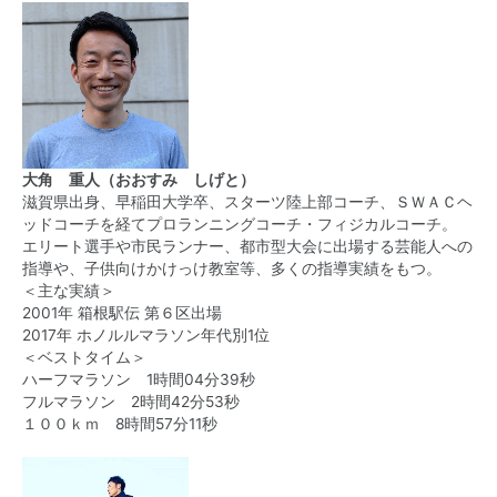
大角 重人（おおすみ しげと）
滋賀県出身、早稲田大学卒、スターツ陸上部コーチ、ＳＷＡＣヘ
ッドコーチを経てプロランニングコーチ・フィジカルコーチ。
エリート選手や市民ランナー、都市型大会に出場する芸能人への
指導や、子供向けかけっけ教室等、多くの指導実績をもつ。
＜主な実績＞
2001年 箱根駅伝 第６区出場
2017年 ホノルルマラソン年代別1位
＜ベストタイム＞
ハーフマラソン 1時間04分39秒
フルマラソン 2時間42分53秒
１００ｋｍ 8時間57分11秒