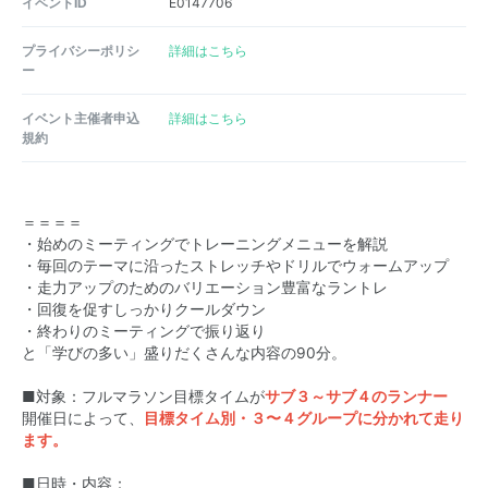
イベントID
E0147706
プライバシーポリシ
詳細はこちら
ー
イベント主催者申込
詳細はこちら
規約
＝＝＝＝
・始めのミーティングでトレーニングメニューを解説
・毎回のテーマに沿ったストレッチやドリルでウォームアップ
・走力アップのためのバリエーション豊富なラントレ
・回復を促すしっかりクールダウン
・終わりのミーティングで振り返り
と「学びの多い」盛りだくさんな内容の90分。
■対象：フルマラソン目標タイムが
サブ３～サブ４のランナー
開催日によって、
目標タイム別・３〜４グループに分かれて走り
ます。
■日時・内容：