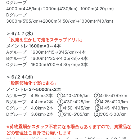
Cグループ
4000m(4’45/km)+2000m(4’30/km)+1000m(4'20/km)
Dグループ
3000m(5’05/km)+2000m(4’50/km)+1000m(4'40/km)
＞６/１７(水)
「反発を生かして走るステップドリル」
メイントレ 1600ｍ×3～4本
Aグループ 1600m(4'15→3'45/km)×4本
Bグループ 1600m(4'35→'4'05/km)×4本
Cグループ 1600m(5'00→4'30/km)×3本
＞６/２４(水)
「股関節強化で楽に走る」
メイントレ 3〜5000m×2本
Aグループ 4.8km×2本 ①4’10-4'05/km ②4’05-4'00/km
Bグループ 4.4km×2本 ①4’30-4'25/km ②4’25-4'20/km
Cグループ 4.0km×2本 ①4’50-4'45/km ②4’45-4'40/km
Dグループ 3.6km×2本 ①5’10-5'05/km ②5’05-5'00/km
※荷物置場がスタッフ不在になる場合もありますので、貴重品な
どの管理はご自身でお願いします