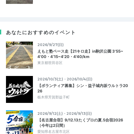
あなたにおすすめのイベント
2026/9/27(日)
えもと塾ペース走【21キロ走】in駒沢公園 3'55~
4'00・4’15~4'20・4'40/km
東京都世田谷区
2026/10/3(土)・2026/10/4(日)
【ボランティア募集】シン・益子城内坂ウルトラ20
26
栃木県芳賀郡益子町
2026/9/12(土)・2026/9/13(日)
【名古屋合宿】9/12.13たくプロの夏.5合宿2026
（今年は2日間）
愛知県名古屋市北区