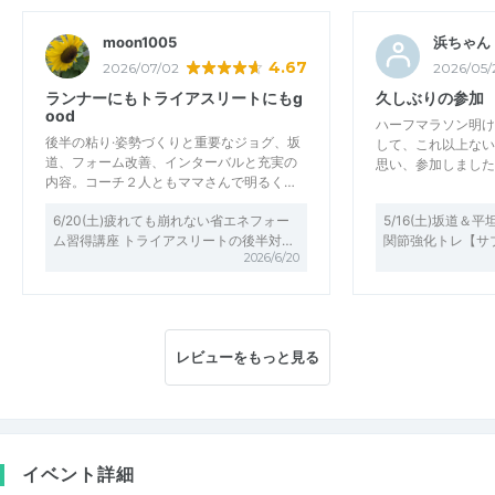
moon1005
浜ちゃん
4.67
2026/07/02
2026/05/
ランナーにもトライアスリートにもg
久しぶりの参加
ood
ハーフマラソン明け
後半の粘り·姿勢づくりと重要なジョグ、坂
して、これ以上ない
道、フォーム改善、インターバルと充実の
思い、参加しました
内容。コーチ２人ともママさんで明るく…
6/20(土)疲れても崩れない省エネフォー
5/16(土)坂道＆
ム習得講座 トライアスリートの後半対…
関節強化トレ【サ
2026/6/20
レビューをもっと見る
イベント詳細