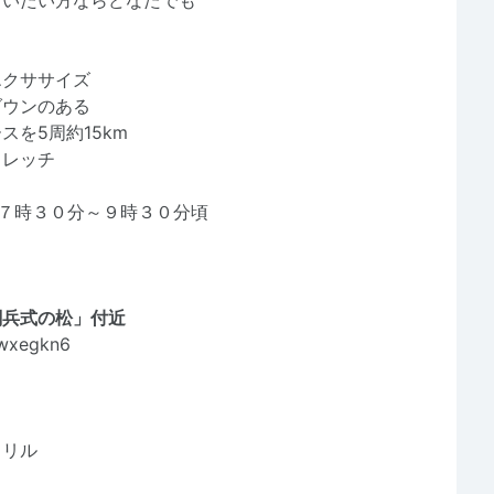
行いたい方ならどなたでも
エクササイズ
ダウンのある
を5周約15km
トレッチ
)７時３０分～９時３０分頃
閲兵式の松」付近
4wxegkn6
ドリル