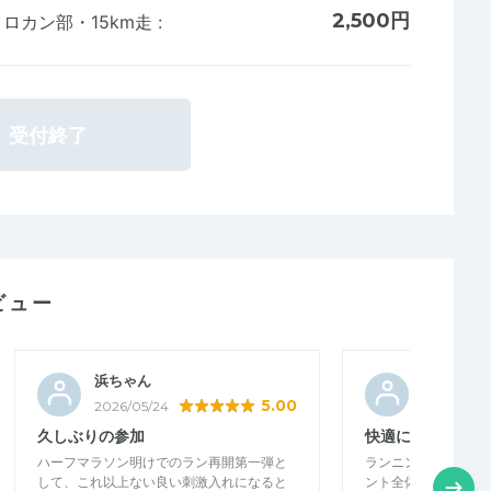
2,500円
園クロカン部・15km走
:
受付終了
ビュー
浜ちゃん
かまぴ
5.00
2026/05/24
2026/05/1
久しぶりの参加
快適に走る方法を
ハーフマラソン明けでのラン再開第一弾と
ランニングに必要な
して、これ以上ない良い刺激入れになると
ント全体を通して教