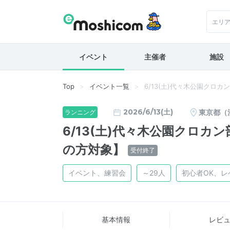
エリ
イベント
主催者
施設
Top
イベント一覧
6/13(土)代々木公園クロ
2026/6/13(土)
東京都（
ランニング
6/13(土)代々木公園クロカ
の方対象】
受付終了
イベント、練習会
～29人
初心者OK、レ
基本情報
レビ