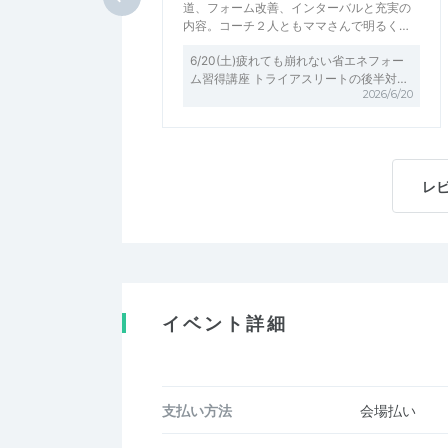
道、フォーム改善、インターバルと充実の
内容。コーチ２人ともママさんで明るく…
6/20(土)疲れても崩れない省エネフォー
ム習得講座 トライアスリートの後半対…
2026/6/20
レ
イベント詳細
支払い方法
会場払い