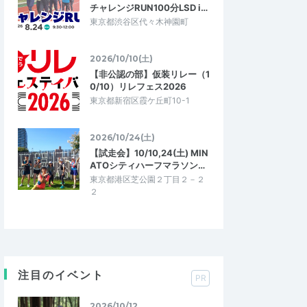
チャレンジRUN100分LSD i…
東京都渋谷区代々木神園町
2026/10/10(土)
【非公認の部】仮装リレー（1
0/10）リレフェス2026
東京都新宿区霞ケ丘町10-1
2026/10/24(土)
【試走会】10/10,24(土) MIN
ATOシティハーフマラソン…
東京都港区芝公園２丁目２－２
２
注目のイベント
PR
2026/10/12