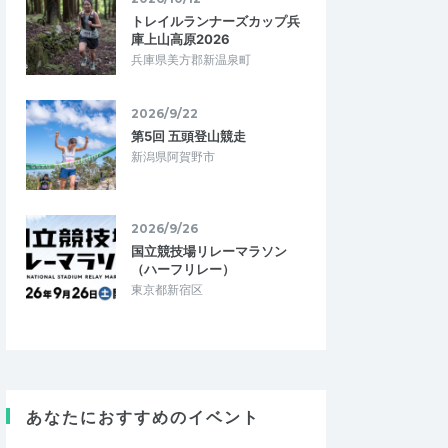
トレイルランナーズカップ兵
庫上山高原2026
兵庫県美方郡新温泉町
2026/9/22
第5回 五頭登山競走
新潟県阿賀野市
2026/9/26
国立競技場リレーマラソン
（ハーフリレー）
東京都新宿区
Bodyjam
5.00
5.00
9
2026/05/05
学べます
来シーズンに向けての強化ポイント
あなたにおすすめのイベント
体の動かし方を、イベ
大変勉強になりました。来シーズンへのテ
えていただくことがで
ーマの一つ、スピードアップ練習。走ると