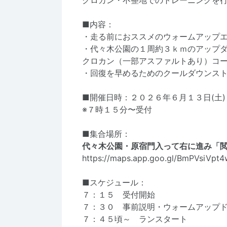
クロカン・不整地でのトレーニングを
■内容：
・走る前におススメのウォームアップ
・代々木公園の１周約３ｋｍのアップ
クロカン（一部アスファルトあり）コース
・回復を早めるためのクールダウンス
■開催日時：２０２６年６月１３日(土
※７時１５分〜受付
■集合場所：
代々木公園・原宿門入って右に進み「
https://maps.app.goo.gl/BmPVsiVpt
■スケジュール：
７：１５ 受付開始
７：３０ 事前説明・ウォームアップ
７：４５頃～ ランスタート