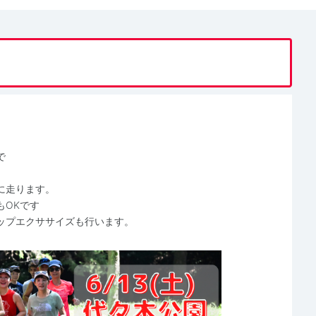
で
本に走ります。
もOKです
ップエクササイズも行います。