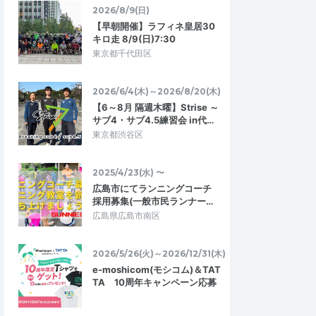
りました。和気あい…
なるとなんとなくペース走で終わってし…
2026/8/9(日)
【早朝開催】ラフィネ皇居30
キロ走 8/9(日)7:30
平坦インターバル走＋股
5/3(日)1km×8-10本インターバル走【フ
東京都千代田区
3～5時間台の方対…
ル3時間30分～4時間00分対象】
2026/5/16
2026/5/3
2026/6/4(木)～2026/8/20(木)
【6～8月 隔週木曜】Strise ～
サブ4・サブ4.5練習会 in代…
東京都渋谷区
2025/4/23(水) 〜
広島市にてランニングコーチ
採用募集(一般市民ランナー…
広島県広島市南区
2026/5/26(火)～2026/12/31(木)
e-moshicom(モシコム)＆TAT
TA 10周年キャンペーン応募