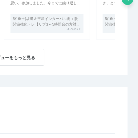
思い、参加しました。今までに繰り返し…
き、とても参考にな
5/16(土)坂道＆平坦インターバル走＋股
5/16(土)坂道＆
関節強化トレ【サブ3～5時間台の方対…
関節強化トレ【サブ
2026/5/16
ビューをもっと見る