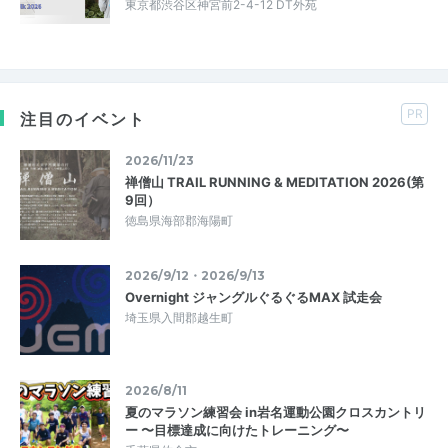
東京都渋谷区神宮前2-4-12 DT外苑
PR
注目のイベント
2026/11/23
禅僧山 TRAIL RUNNING & MEDITATION 2026(第
9回）
徳島県海部郡海陽町
2026/9/12・2026/9/13
Overnight ジャングルぐるぐるMAX 試走会
埼玉県入間郡越生町
2026/8/11
夏のマラソン練習会 in岩名運動公園クロスカントリ
ー 〜目標達成に向けたトレーニング〜