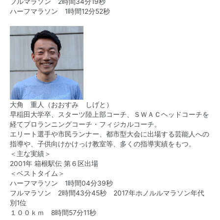
フルマラソン 2時間34分19秒
ハーフマラソン 1時間12分52秒
大角 重人（おおすみ しげと）
早稲田大学卒、スターツ陸上部コーチ、ＳＷＡＣヘッドコーチを
経てプロランニングコーチ・フィジカルコーチ。
エリート選手や市民ランナー、都市型大会に出場する芸能人への
指導や、子供向けかけっけ教室等、多くの指導実績をもつ。
＜主な実績＞
2001年 箱根駅伝 第６区出場
＜ベストタイム＞
ハーフマラソン 1時間04分39秒
フルマラソン 2時間43分45秒 2017年ホノルルマラソン年代
別1位
１００ｋｍ 8時間57分11秒