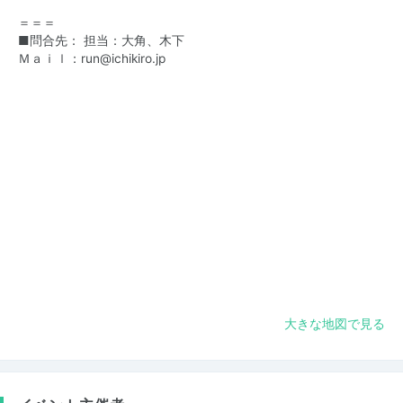
＝＝＝
■問合先： 担当：大角、木下
Ｍａｉｌ：
run@ichikiro.jp
大きな地図で見る