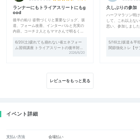
ランナーにもトライアスリートにもg
久しぶりの参加
ood
ハーフマラソン明け
後半の粘り·姿勢づくりと重要なジョグ、坂
して、これ以上ない
道、フォーム改善、インターバルと充実の
思い、参加しました
内容。コーチ２人ともママさんで明るく…
6/20(土)疲れても崩れない省エネフォー
5/16(土)坂道＆
ム習得講座 トライアスリートの後半対…
関節強化トレ【サ
2026/6/20
レビューをもっと見る
イベント詳細
支払い方法
会場払い