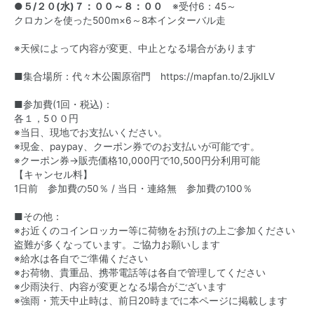
●
５/２０(水)７：００～８：００
※受付6：45～
クロカンを使った500m×6～8本インターバル走
※天候によって内容が変更、中止となる場合があります
■集合場所：代々木公園原宿門
https://mapfan.to/2JjkILV
■参加費(1回・税込)：
各１，5００円
※当日、現地でお支払いください。
※現金、paypay、クーポン券でのお支払いが可能です。
※クーポン券→販売価格10,000円で10,500円分利用可能
【キャンセル料】
1日前 参加費の50％ / 当日・連絡無 参加費の100％
■その他：
※お近くのコインロッカー等に荷物をお預けの上ご参加ください
盗難が多くなっています。ご協力お願いします
※給水は各自でご準備ください
※お荷物、貴重品、携帯電話等は各自で管理してください
※少雨決行、内容が変更となる場合がございます
※強雨・荒天中止時は、前日20時までに本ページに掲載します