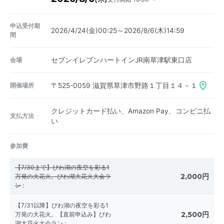
申込受付期
2026/4/24(金)00:25～2026/8/6(木)14:59
間
会場
セブンイレブンハートインJR南草津駅東口店
開催場所
〒525-0059
滋賀県草津市野路１丁目１４－１
クレジットカード払い、Amazon Pay、コンビニ払
支払方法
い
参加費
【7/30まで】びわ湖の夜空を彩る1
2,000円
万発の大花火。びわ湖大花火大会ラ
ン
:
【7/31以降】びわ湖の夜空を彩る1
2,500円
万発の大花火。【直前申込み】びわ
湖大花火大会ラン
: