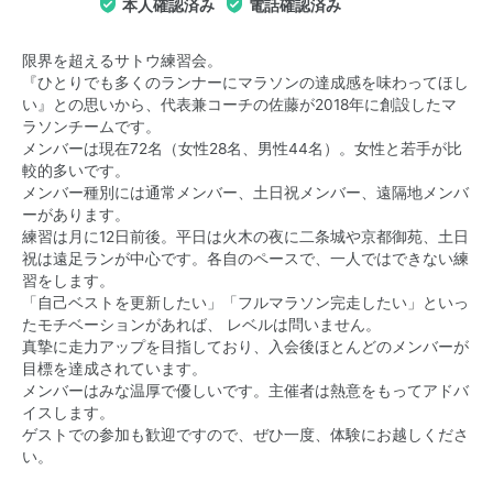
本人確認済み
電話確認済み
限界を超えるサトウ練習会。
『ひとりでも多くのランナーにマラソンの達成感を味わってほし
い』との思いから、代表兼コーチの佐藤が2018年に創設したマ
ラソンチームです。
メンバーは現在72名（女性28名、男性44名）。女性と若手が比
較的多いです。
メンバー種別には通常メンバー、土日祝メンバー、遠隔地メンバ
ーがあります。
練習は月に12日前後。平日は火木の夜に二条城や京都御苑、土日
祝は遠足ランが中心です。各自のペースで、一人ではできない練
習をします。
「自己ベストを更新したい」「フルマラソン完走したい」といっ
たモチベーションがあれば、 レベルは問いません。
真摯に走力アップを目指しており、入会後ほとんどのメンバーが
目標を達成されています。
メンバーはみな温厚で優しいです。主催者は熱意をもってアドバ
イスします。
ゲストでの参加も歓迎ですので、ぜひ一度、体験にお越しくださ
い。