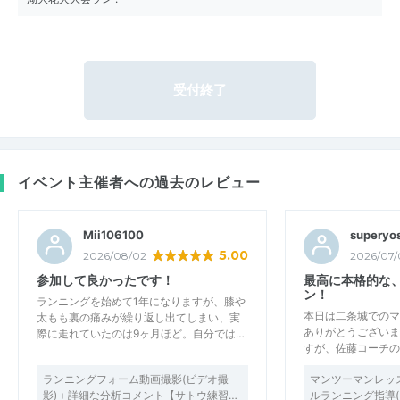
受付終了
イベント主催者への過去のレビュー
Mii106100
superyos
5.00
2026/08/02
2026/07/
参加して良かったです！
最高に本格的な
ン！
ランニングを始めて1年になりますが、膝や
本日は二条城でのマ
太もも裏の痛みが繰り返し出てしまい、実
ありがとうございま
際に走れていたのは9ヶ月ほど。自分では…
すが、佐藤コーチの
ランニングフォーム動画撮影(ビデオ撮
マンツーマンレッ
影)＋詳細な分析コメント【サトウ練習…
ルランニング指導(