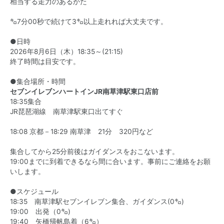
相当する走力のあるかた
㌔7分00秒で続けて3㌔以上走れれば大丈夫です。
●日時
2026年8月6日（木）18:35～(21:15)
終了時間は目安です。
●集合場所・時間
セブンイレブンハートインJR南草津駅東口店前
18:35集合
JR琵琶湖線 南草津駅東口出てすぐ
18:08 京都－18:29 南草津 21分 320円など
集合してから25分前後はガイダンスをおこないます。
19:00までに到着できるなら間に合います。事前にご連絡をお願
いします。
●スケジュール
18:35 南草津駅セブンイレブン集合、ガイダンス(0㌔)
19:00 出発（0㌔)
19:40 矢橋帰帆島着（6㌔）