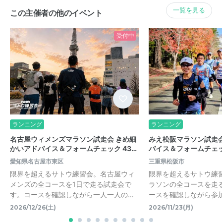
一覧を見る
この主催者の他のイベント
受付中
ランニング
ランニング
名古屋ウィメンズマラソン試走会 きめ細
みえ松阪マラソン試走会
かいアドバイス＆フォームチェック 43…
バイス＆フォームチェッ
愛知県名古屋市東区
三重県松阪市
限界を超えるサトウ練習会。名古屋ウィ
限界を超えるサトウ練
メンズの全コースを1日で走る試走会で
ラソンの全コースを走
す。コースを確認しながら一人一人の…
ースを確認しながら参
2026/12/26(土)
2026/11/23(月)