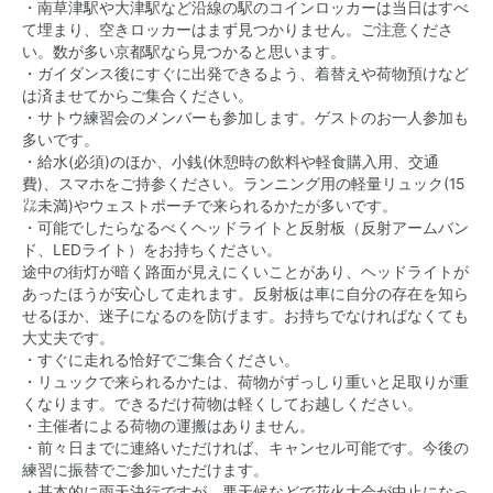
・南草津駅や大津駅など沿線の駅のコインロッカーは当日はすべ
て埋まり、空きロッカーはまず見つかりません。ご注意くださ
い。数が多い京都駅なら見つかると思います。
・ガイダンス後にすぐに出発できるよう、着替えや荷物預けなど
は済ませてからご集合ください。
・サトウ練習会のメンバーも参加します。ゲストのお一人参加も
多いです。
・給水(必須)のほか、小銭(休憩時の飲料や軽食購入用、交通
費)、スマホをご持参ください。ランニング用の軽量リュック(15
㍑未満)やウェストポーチで来られるかたが多いです。
・可能でしたらなるべくヘッドライトと反射板（反射アームバン
ド、LEDライト）をお持ちください。
途中の街灯が暗く路面が見えにくいことがあり、ヘッドライトが
あったほうが安心して走れます。反射板は車に自分の存在を知ら
せるほか、迷子になるのを防げます。お持ちでなければなくても
大丈夫です。
・すぐに走れる恰好でご集合ください。
・リュックで来られるかたは、荷物がずっしり重いと足取りが重
くなります。できるだけ荷物は軽くしてお越しください。
・主催者による荷物の運搬はありません。
・前々日までに連絡いただければ、キャンセル可能です。今後の
練習に振替でご参加いただけます。
・基本的に雨天決行ですが、悪天候などで花火大会が中止になっ