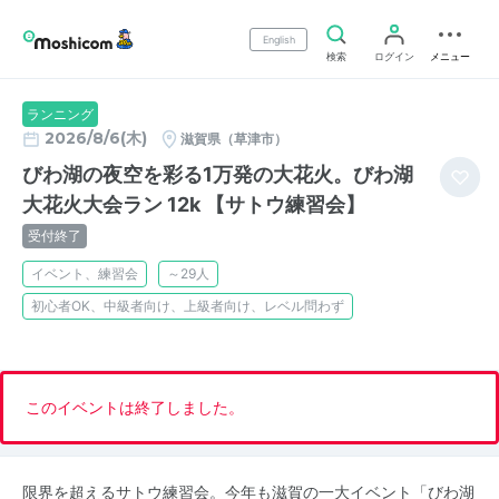
English
検索
ログイン
メニュー
ランニング
2026/8/6(木)
滋賀県（草津市）
びわ湖の夜空を彩る1万発の大花火。びわ湖
大花火大会ラン 12k 【サトウ練習会】
受付終了
イベント、練習会
～29人
初心者OK、中級者向け、上級者向け、レベル問わず
このイベントは終了しました。
限界を超えるサトウ練習会。今年も滋賀の一大イベント「びわ湖