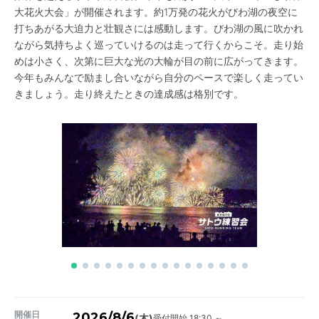
大花火大会」が開催されます。約1万発の花火がびわ湖の夜空に
打ちあがる大迫力と壮観さには感動します。びわ湖の風に吹かれ
ながら気持ちよく巡っていけるのは走って行くからこそ。走り始
めは小さく、次第に巨大な光の大輪が目の前に広がってきます。
今年もみんなで励まし合いながら自分のペースで楽しく走ってい
きましょう。走り終えたときの達成感は格別です。
開催日
2026/8/6
受付開始 18:30 ～
(木)