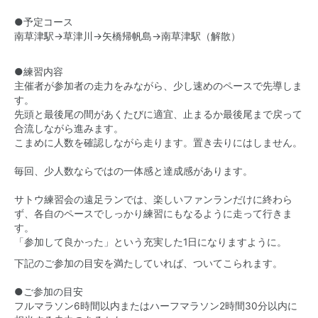
●予定コース
南草津駅→草津川→矢橋帰帆島→南草津駅（解散）
●練習内容
主催者が参加者の走力をみながら、少し速めのペースで先導しま
す。
先頭と最後尾の間があくたびに適宜、止まるか最後尾まで戻って
合流しながら進みます。
こまめに人数を確認しながら走ります。置き去りにはしません。
毎回、少人数ならではの一体感と達成感があります。
サトウ練習会の遠足ランでは、楽しいファンランだけに終わら
ず、各自のペースでしっかり練習にもなるように走って行きま
す。
「参加して良かった」という充実した1日になりますように。
下記のご参加の目安を満たしていれば、ついてこられます。
●ご参加の目安
フルマラソン6時間以内またはハーフマラソン2時間30分以内に