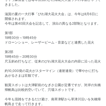
きました。
滋賀の夏の一大行事「びわ湖大花火大会」は、今年は8月6日に
開催されます。
今年は第40回大会を記念して、演出の異なる2部制となります。
第1部
19時30分～19時45分
ドローンショー、レーザービーム・音楽などと連携した花火
第2部
19時45分～20時30分
尺玉斜め打ちなど、従来のびわ湖大花火大会の内容に沿った花火
約10,000発の花火がスターマイン（連射連発）で華やかに打ち
あがるさまは壮観です。
観賞スポットは大津駅前のなぎさ公園が定番ですが、対岸の矢橋
帰帆島は比較的空いていて、穴場スポットです。
今年も混雑をできるだけ避け、南草津駅から草津川沿いを矢橋帰
帆島まで走って行きます。