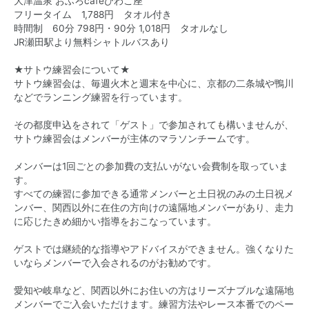
大津温泉 おふろcafeびわこ座
フリータイム 1,788円 タオル付き
時間制 60分 798円・90分 1,018円 タオルなし
JR瀬田駅より無料シャトルバスあり
★サトウ練習会について★
サトウ練習会は、毎週火木と週末を中心に、京都の二条城や鴨川
などでランニング練習を行っています。
その都度申込をされて「ゲスト」で参加されても構いませんが、
サトウ練習会はメンバーが主体のマラソンチームです。
メンバーは1回ごとの参加費の支払いがない会費制を取っていま
す。
すべての練習に参加できる通常メンバーと土日祝のみの土日祝メ
ンバー、関西以外に在住の方向けの遠隔地メンバーがあり、走力
に応じたきめ細かい指導をおこなっています。
ゲストでは継続的な指導やアドバイスができません。強くなりた
いならメンバーで入会されるのがお勧めです。
愛知や岐阜など、関西以外にお住いの方はリーズナブルな遠隔地
メンバーでご入会いただけます。練習方法やレース本番でのペー