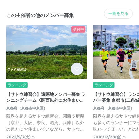
一覧を見る
この主催者の他のメンバー募集
受付中
ランニング
ランニング
【サトウ練習会】遠隔地メンバー募集 ラ
【サトウ練習会】ランニ
ンニングチーム《関西以外にお住まい…
バー募集 京都市(二条
京都府（京都市中京区）
京都府（京都市中京区）
限界を超えるサトウ練習会。関西５府県
限界を超えるサトウ練
（京都、大阪、奈良、滋賀、兵庫）以外
も多くのランナーにマ
の遠方にお住まいでいながら、サトウ…
味わってほしい』との
2022/5/3(火) 〜
2018/12/28(金) 〜