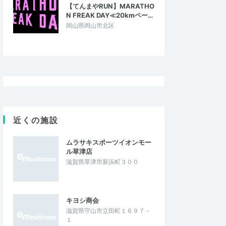
【てんまやRUN】MARATHO
N FREAK DAY≪20kmペー…
岡山県岡山市北区
pchan117
5.00
5.00
03
2026/07/30
ドボンイベントで
暑い夏のトレーニングに最適！
今回初めて、裏湖南アルプストレイルラン
トは本当に皆さんのレ
に参加させていただきました。裏と言うだ
近くの施設
のですが、一体感が本
けあって、ハイカーさんは二人ぐらいし…
皆さんと一緒に美味…
ムラサキスポーツイオンモー
の室生寺絶景トレイ
川ドボン！裏湖南アルプストレイルラン
ル草津店
｜チャレンジコース
滋賀県草津市新浜町３００
2026/8/2
2026/7/26
キヨシ商会
滋賀県守山市立田町１６９７－
１