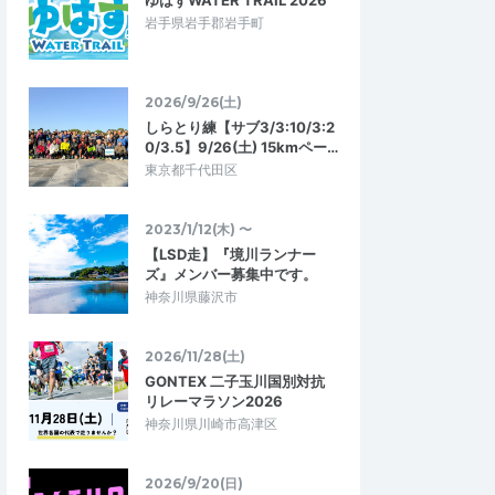
ゆはずWATER TRAIL 2026
岩手県岩手郡岩手町
2026/9/26(土)
しらとり練【サブ3/3:10/3:2
0/3.5】9/26(土) 15kmペー…
東京都千代田区
2023/1/12(木) 〜
【LSD走】『境川ランナー
ズ』メンバー募集中です。
神奈川県藤沢市
2026/11/28(土)
GONTEX 二子玉川国別対抗
リレーマラソン2026
神奈川県川崎市高津区
2026/9/20(日)