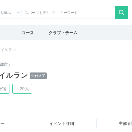
アを選ぶ
スポーツを選ぶ
コース
クラブ・チーム
レイルラン
津市）
イルラン
受付終了
合宿
～29人
ュー
イベント詳細
主催者