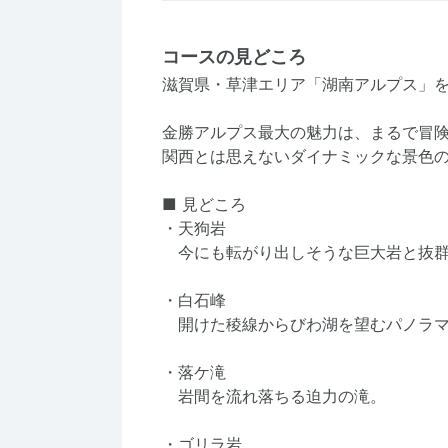
コースの見どころ
滋賀県・草津エリア「湖南アルプス」
金勝アルプス最大の魅力は、まるで冒
関西とは思えないダイナミックな景色
■ 見どころ
・天狗岩
今にも転がり出しそうな巨大岩と抜群
・白石峰
開けた稜線からびわ湖を望むパノラマ
・落ケ滝
岩間を流れ落ちる迫力の滝。
・ゴリラ岩