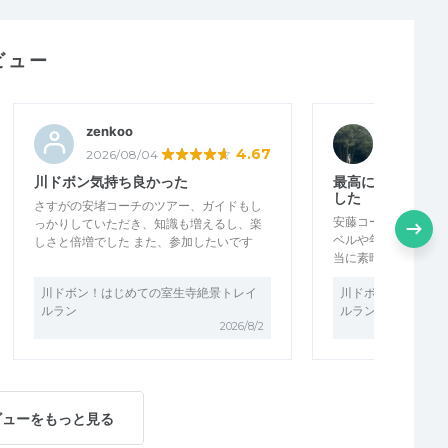
ビュー
zenkoo
ゆか4
4.67
2026/08/04
2026/08/
川ドボン気持ち良かった
最高に素晴らしい
した
さすがの安堵コーチのツアー、ガイドもし
安藤コーチのイベン
っかりしていただき、知識も増えるし、楽
ベルや年齢も様々な
しさと倍増でした また、参加したいです
当に素晴らしいし、
川ドボン！はじめての室生寺絶景トレイ
川ドボン！はじめて
ルラン
ルラン
2026/8/2
ビューをもっと見る