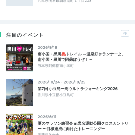
兵庫県明石市朝霧南町１丁目238
PR
注目のイベント
2026/9/18
南小国・黒川♨トレイル ～温泉好きランナーよ、
南小国・黒川で阿蘇ぼうぜ！～
熊本県阿蘇郡南小国町
2026/10/24・2026/10/25
第7回 小豆島一周ウルトラウォーキング2026
香川県小豆郡小豆島町
2026/8/11
夏のマラソン練習会 in岩名運動公園クロスカントリ
ー 〜目標達成に向けたトレーニング〜
千葉県佐倉市