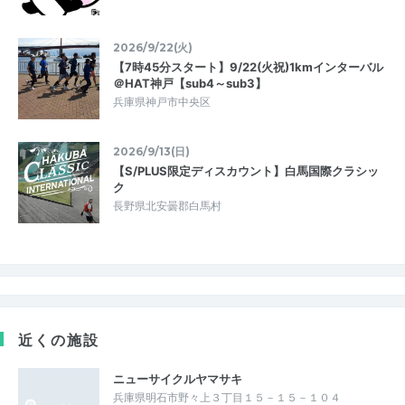
2026/9/22(火)
【7時45分スタート】9/22(火祝)1kmインターバル
＠HAT神戸【sub4～sub3】
兵庫県神戸市中央区
2026/9/13(日)
【S/PLUS限定ディスカウント】白馬国際クラシッ
ク
長野県北安曇郡白馬村
近くの施設
ニューサイクルヤマサキ
兵庫県明石市野々上３丁目１５－１５－１０４