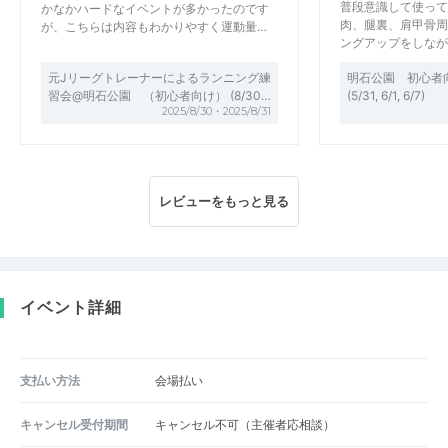
普段意識して使って
かなかハードなイベントが多かったのです
肉、腿裏、肩甲骨周
が、こちらは内容もわかりやすく運動量…
ングアップをしなが
元Jリーグトレーナーによるランニング練
明石公園 初心者
習会@明石公園 （初心者向け） (8/30…
(5/31, 6/1, 6/7)
2025/8/30・2025/8/31
レビューをもっと見る
イベント詳細
支払い方法
会場払い
キャンセル受付期間
キャンセル不可（主催者応相談）