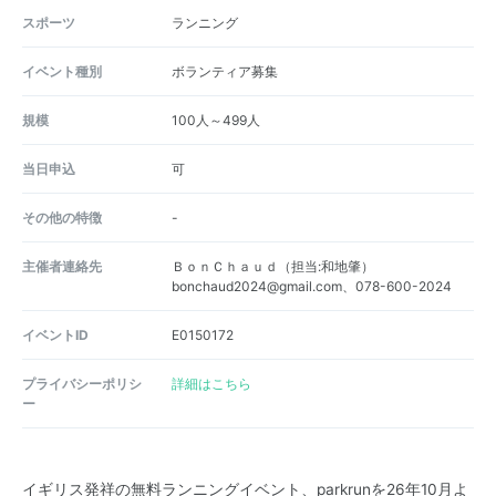
スポーツ
ランニング
イベント種別
ボランティア募集
規模
100人～499人
当日申込
可
その他の特徴
-
主催者連絡先
ＢｏｎＣｈａｕｄ（担当:和地肇）
bonchaud2024@gmail.com、078-600-2024
イベントID
E0150172
プライバシーポリシ
詳細はこちら
ー
イギリス発祥の無料ランニングイベント、parkrunを26年10月よ