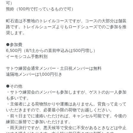
可）
熊鈴（100均で打っているもので可）
町石道は不整地のトレイルコースですが、コースの大部分は舗装
路です。トレイルシューズよりもロードシューズでのご参加を推
奨します。
●参加費
6,500円（8/1土からの直前申込みは500円増し）
イーモシコム手数料別
サトウ練習会通常メンバー・土日祝メンバーは無料
遠隔地メンバーは1,000円引き
●その他
・サトウ練習会のメンバーも参加しますが、ゲストのお一人参加
も多いです。
・主催者による荷物預かりや運搬はありません。背負って走って
いただきますので、必要最小限の荷物でお越しください。
・前々日までに連絡いただければ、キャンセル可能です。今後の
練習に振替でご参加いただけます。
・雨天決行ですが、悪天候等で安全に不安があるときなどは中止