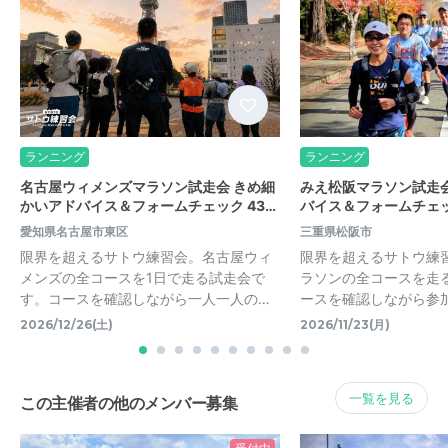
ランニング
ランニング
名古屋ウィメンズマラソン試走会 きめ細
みえ松阪マラソン試走会
かいアドバイス＆フォームチェック 43…
バイス＆フォームチェッ
愛知県名古屋市東区
三重県松阪市
限界を超えるサトウ練習会。名古屋ウィ
限界を超えるサトウ練
メンズの全コースを1日で走る試走会で
ラソンの全コースを走
す。コースを確認しながら一人一人の…
ースを確認しながら参
2026/12/26(土)
2026/11/23(月)
一覧を見る
この主催者の他のメンバー募集