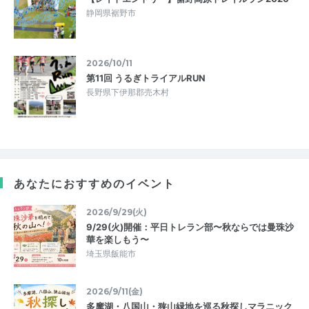
静岡県裾野市
2026/10/11
第11回 うるぎトライアルRUN
長野県下伊那郡売木村
あなたにおすすめのイベント
2026/9/29(火)
9/29(火)開催：平日トレラン部〜秋ならでは曼珠沙
華を楽しもう〜
埼玉県飯能市
2026/9/11(金)
多摩湖・八国山・狭山緑地を巡る秋探しマラニック