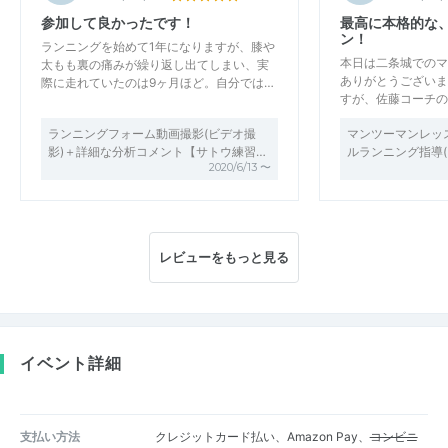
参加して良かったです！
最高に本格的な
ン！
ランニングを始めて1年になりますが、膝や
本日は二条城でのマ
太もも裏の痛みが繰り返し出てしまい、実
ありがとうございま
際に走れていたのは9ヶ月ほど。自分では…
すが、佐藤コーチの
ランニングフォーム動画撮影(ビデオ撮
マンツーマンレッ
影)＋詳細な分析コメント【サトウ練習…
ルランニング指導(
2020/6/13 〜
レビューをもっと見る
イベント詳細
支払い方法
クレジットカード払い、Amazon Pay、
コンビニ