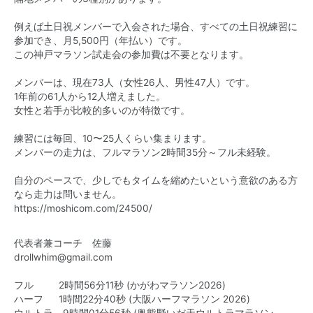
例えば土日祝メンバーで入会された場合、すべての土日祝練習に
参加でき、月5,500円（年払い）です。
この神戸マラソン試走会の参加費は不要となります。
メンバーは、現在73人（女性26人、男性47人）です。
1年前の61人から12人増えました。
女性と若手が比較的多いのが特徴です。
練習には毎回、10〜25人くらい集まります。
メンバーの走力は、フルマラソン2時間35分～フル未経験。
自分のペースで、少しでもタイムを縮めたいという意欲のある方
なら走力は問いません。
https://moshicom.com/24500/
代表者兼コーチ 佐藤
drollwhim@gmail.com
フル 2時間56分11秒 (かがわマラソン2026)
ハーフ 1時間22分40秒 (大阪ハーフマラソン 2026)