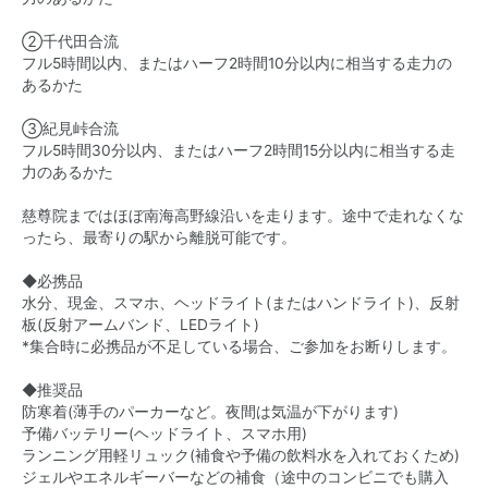
②千代田合流
フル5時間以内、またはハーフ2時間10分以内に相当する走力の
あるかた
③紀見峠合流
フル5時間30分以内、またはハーフ2時間15分以内に相当する走
力のあるかた
慈尊院まではほぼ南海高野線沿いを走ります。途中で走れなくな
ったら、最寄りの駅から離脱可能です。
◆必携品
水分、現金、スマホ、ヘッドライト(またはハンドライト)、反射
板(反射アームバンド、LEDライト)
*集合時に必携品が不足している場合、ご参加をお断りします。
◆推奨品
防寒着(薄手のパーカーなど。夜間は気温が下がります)
予備バッテリー(ヘッドライト、スマホ用)
ランニング用軽リュック(補食や予備の飲料水を入れておくため)
ジェルやエネルギーバーなどの補食（途中のコンビニでも購入