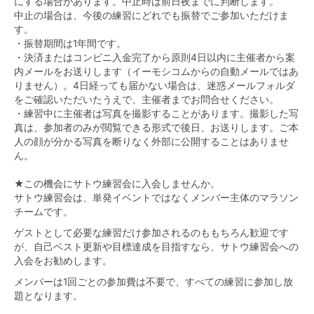
にする場合があります。中止時は前日夜までに判断します。
中止の場合は、今後の練習にどれでも振替でご参加いただけま
す。
・振替期間は1年間です。
・決済またはコンビニ入金完了から原則4日以内に主催者から案
内メールをお送りします（イーモシコムからの自動メールではあ
りません）。4日経っても届かない場合は、迷惑メールフォルダ
をご確認いただいたうえで、主催者までお問合せください。
・練習中に主催者は写真を撮影することがあります。撮影した写
真は、参加者のみが閲覧できる形式で後日、お送りします。ご本
人の顔が分かる写真を断りなく外部に公開することはありませ
ん。
★この機会にサトウ練習会に入会しませんか。
サトウ練習会は、単発イベントではなくメンバー主体のマラソン
チームです。
ゲストとして必要な練習だけ参加されるのももちろん歓迎です
が、自己ベスト更新や目標達成を目指すなら、サトウ練習会への
入会をお勧めします。
メンバーは1回ごとの参加費は不要で、すべての練習に参加し放
題となります。