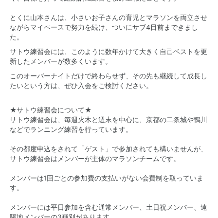
とくに山本さんは、小さいお子さんの育児とマラソンを両立させ
ながらマイペースで努力を続け、ついにサブ4目前まできまし
た。
サトウ練習会には、このように数年かけて大きく自己ベストを更
新したメンバーが数多くいます。
このオーバーナイトだけで終わらせず、その先も継続して成長し
たいという方は、ぜひ入会をご検討ください。
★サトウ練習会について★
サトウ練習会は、毎週火木と週末を中心に、京都の二条城や鴨川
などでランニング練習を行っています。
その都度申込をされて「ゲスト」で参加されても構いませんが、
サトウ練習会はメンバーが主体のマラソンチームです。
メンバーは1回ごとの参加費の支払いがない会費制を取っていま
す。
メンバーには平日参加を含む通常メンバー、土日祝メンバー、遠
隔地メンバーの3種別があります。