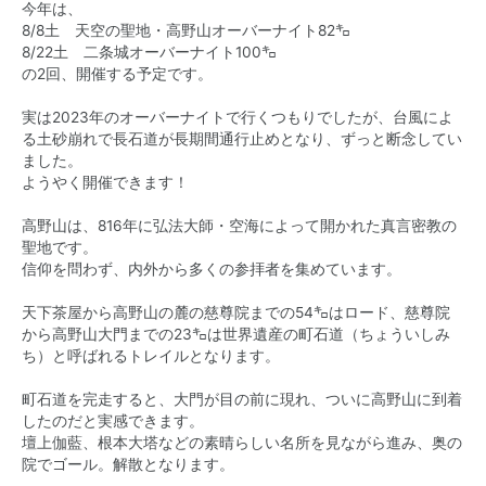
今年は、
8/8土 天空の聖地・高野山オーバーナイト82㌔
8/22土 二条城オーバーナイト100㌔
の2回、開催する予定です。
実は2023年のオーバーナイトで行くつもりでしたが、台風によ
る土砂崩れで長石道が長期間通行止めとなり、ずっと断念してい
ました。
ようやく開催できます！
高野山は、816年に弘法大師・空海によって開かれた真言密教の
聖地です。
信仰を問わず、内外から多くの参拝者を集めています。
天下茶屋から高野山の麓の慈尊院までの54㌔はロード、慈尊院
から高野山大門までの23㌔は世界遺産の町石道（ちょういしみ
ち）と呼ばれるトレイルとなります。
町石道を完走すると、大門が目の前に現れ、ついに高野山に到着
したのだと実感できます。
壇上伽藍、根本大塔などの素晴らしい名所を見ながら進み、奥の
院でゴール。解散となります。