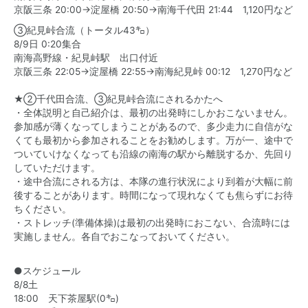
京阪三条 20:00→淀屋橋 20:50→南海千代田 21:44 1,120円など
③紀見峠合流（トータル43㌔）
8/9日 0:20集合
南海高野線・紀見峠駅 出口付近
京阪三条 22:05→淀屋橋 22:55→南海紀見峠 00:12 1,270円など
★②千代田合流、③紀見峠合流にされるかたへ
・全体説明と自己紹介は、最初の出発時にしかおこないません。
参加感が薄くなってしまうことがあるので、多少走力に自信がな
くても最初から参加されることをお勧めします。万が一、途中で
ついていけなくなっても沿線の南海の駅から離脱するか、先回り
していただけます。
・途中合流にされる方は、本隊の進行状況により到着が大幅に前
後することがあります。時間になって現れなくても焦らずにお待
ちください。
・ストレッチ(準備体操)は最初の出発時におこない、合流時には
実施しません。各自でおこなっておいてください。
●スケジュール
8/8土
18:00 天下茶屋駅(0㌔)