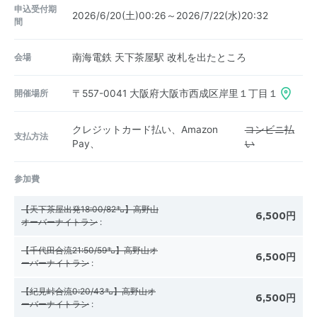
申込受付期
2026/6/20(土)00:26～2026/7/22(水)20:32
間
会場
南海電鉄 天下茶屋駅 改札を出たところ
開催場所
〒557-0041
大阪府大阪市西成区岸里１丁目１
クレジットカード払い、Amazon
コンビニ払
支払方法
Pay、
い
参加費
【天下茶屋出発18:00/82㌔】高野山
6,500円
オーバーナイトラン
:
【千代田合流21:50/59㌔】高野山オ
6,500円
ーバーナイトラン
:
【紀見峠合流0:20/43㌔】高野山オ
6,500円
ーバーナイトラン
: