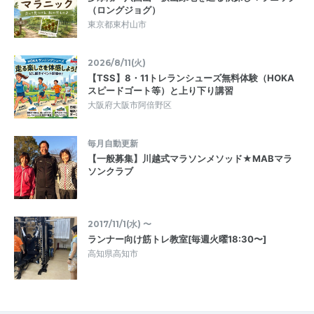
（ロングジョグ）
東京都東村山市
2026/8/11(火)
【TSS】8・11トレランシューズ無料体験（HOKA
スピードゴート等）と上り下り講習
大阪府大阪市阿倍野区
毎月自動更新
【一般募集】川越式マラソンメソッド★MABマラ
ソンクラブ
2017/11/1(水) 〜
ランナー向け筋トレ教室[毎週火曜18:30〜]
高知県高知市