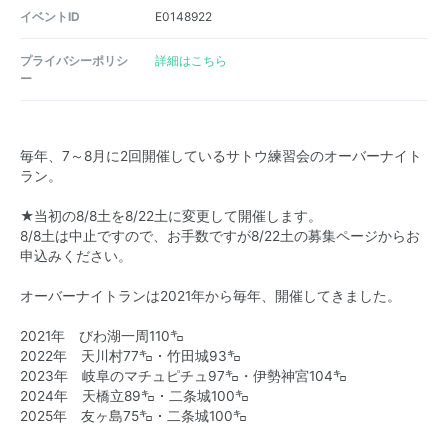
イベントID
E0148922
プライバシーポリシ
詳細はこちら
ー
毎年、7～8月に2回開催しているサトウ練習会のオーバーナイト
ラン。
★当初の8/8土を8/22土に変更して開催します。
8/8土は中止ですので、お手数ですが8/22土の募集ページからお
申込みください。
オーバーナイトランは2021年から毎年、開催してきました。
2021年 びわ湖一周110㌔
2022年 天川村77㌔・竹田城93㌔
2023年 岐阜のマチュピチュ97㌔・伊勢神宮104㌔
2024年 天橋立89㌔・二条城100㌔
2025年 友ヶ島75㌔・二条城100㌔