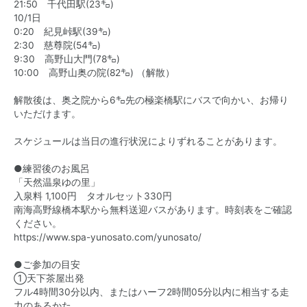
21:50 千代田駅(23㌔)
10/1日
0:20 紀見峠駅(39㌔)
2:30 慈尊院(54㌔)
9:30 高野山大門(78㌔)
10:00 高野山奥の院(82㌔) （解散）
解散後は、奥之院から6㌔先の極楽橋駅にバスで向かい、お帰り
いただけます。
スケジュールは当日の進行
状況によりずれることがあります。
●練習後のお風呂
「天然温泉ゆの里」
入泉料 1,100円 タオルセット330円
南海高野線橋本駅から無料送迎バスがあります。時刻表をご確認
ください。
https://www.spa-yunosato.com/yunosato/
●ご参加の目安
①天下茶屋出発
フル4時間30分以内、またはハーフ2時間05分以内に相当する走
力のあるかた