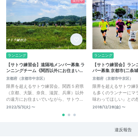
受付中
ランニング
ランニング
【サトウ練習会】遠隔地メンバー募集 ラ
【サトウ練習会】ランニ
ンニングチーム《関西以外にお住まい…
バー募集 京都市(二条
京都府（京都市中京区）
京都府（京都市中京区）
限界を超えるサトウ練習会。関西５府県
限界を超えるサトウ練
（京都、大阪、奈良、滋賀、兵庫）以外
も多くのランナーにマ
の遠方にお住まいでいながら、サトウ…
味わってほしい』との
2022/5/3(火) 〜
2018/12/28(金) 〜
違反報告