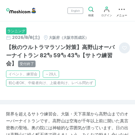
English
検索
ログイン
メニュー
ランニング
2026/8/8(土)
大阪府（大阪市西成区）
【秋のウルトラマラソン対策】高野山オーバ
ーナイトラン 82㌔ 59㌔ 43㌔【サトウ練習
会】
受付終了
イベント、練習会
～29人
初心者OK、中級者向け、上級者向け、レベル問わず
限界を超えるサトウ練習会。大阪・天下茶屋から高野山までのオ
ーバーナイトランです。高野山は空海が千年以上前に開いた真言
密教の聖地。奥の院には神秘的な雰囲気が漂っています。日の出
は高野山に続く町石道で迎えましょう。みんなで励まし合いなが