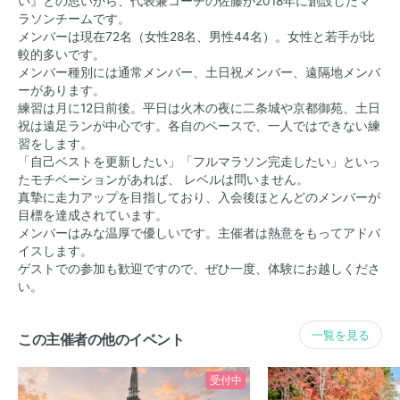
い』との思いから、代表兼コーチの佐藤が2018年に創設したマ
ラソンチームです。
メンバーは現在72名（女性28名、男性44名）。女性と若手が比
較的多いです。
メンバー種別には通常メンバー、土日祝メンバー、遠隔地メンバ
ーがあります。
練習は月に12日前後。平日は火木の夜に二条城や京都御苑、土日
祝は遠足ランが中心です。各自のペースで、一人ではできない練
習をします。
「自己ベストを更新したい」「フルマラソン完走したい」といっ
たモチベーションがあれば、 レベルは問いません。
真摯に走力アップを目指しており、入会後ほとんどのメンバーが
目標を達成されています。
メンバーはみな温厚で優しいです。主催者は熱意をもってアドバ
イスします。
ゲストでの参加も歓迎ですので、ぜひ一度、体験にお越しくださ
い。
一覧を見る
この主催者の他のイベント
受付中