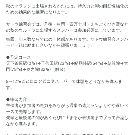
秋のマラソンに出場されるかたには、持久力と脚の耐筋性強化の
ための効果的な練習になります。
サトウ練習会では、丹後・村岡・四万十川・えちごくびき野など
の秋のウルトラに出場するメンバーは参加必須にしています。
毎回、少人数ならではの一体感があります。サトウ練習会メンバ
ーと一緒に励まし合いながら頑張りましょう。
●予定コース
天下茶屋駅(0㌔)→千代田駅(23㌔)→紀見峠駅(54㌔)→慈尊院→大
門(78㌔)→奥之院(82㌔)（解散）
8～12㌔ごとにコンビニやスーパーで休憩をとりながら進みま
す。
●練習内容
主催者が参加者の走力をみながら通常の遠足ランよりやや遅いペ
ースで先導します。
先頭と最後尾の間があくたびに止まるか最後尾まで戻って合流し
ながら進みます。