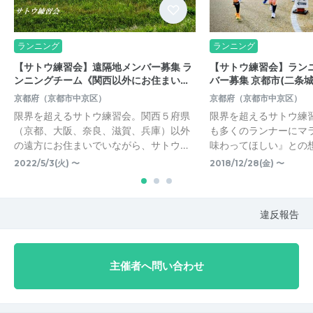
ランニング
ランニング
【サトウ練習会】遠隔地メンバー募集 ラ
【サトウ練習会】ランニ
ンニングチーム《関西以外にお住まい…
バー募集 京都市(二条
京都府（京都市中京区）
京都府（京都市中京区）
限界を超えるサトウ練習会。関西５府県
限界を超えるサトウ練
（京都、大阪、奈良、滋賀、兵庫）以外
も多くのランナーにマ
の遠方にお住まいでいながら、サトウ…
味わってほしい』との
2022/5/3(火) 〜
2018/12/28(金) 〜
違反報告
主催者へ問い合わせ