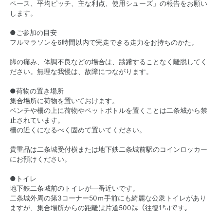
ペース、平均ピッチ、主な利点、使用シューズ」の報告をお願い
します。
●ご参加の目安
フルマラソンを6時間以内で完走できる走力をお持ちのかた。
脚の痛み、体調不良などの場合は、躊躇することなく離脱してく
ださい。無理な我慢は、故障につながります。
●荷物の置き場所
集合場所に荷物を置いておけます。
ベンチや柵の上に荷物やペットボトルを置くことは二条城から禁
止されています。
柵の近くになるべく固めて置いてください。
貴重品は二条城受付横または地下鉄二条城前駅のコインロッカー
にお預けください。
●トイレ
地下鉄二条城前のトイレが一番近いです。
二条城外周の第3コーナー50ｍ手前にも綺麗な公衆トイレがあり
ますが、集合場所からの距離は片道500㍍（往復1㌔)です。