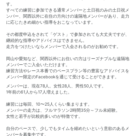
す。
すべての練習に参加できる通常メンバーと土日祝のみの土日祝メ
ンバー、関西以外に在住の方向けの遠隔地メンバーがあり、走力
に応じたきめ細かい指導をおこなっています。
その都度申込をされて「ゲスト」で参加されても大丈夫ですが、
継続的な指導やアドバイスはできません。
走力をつけたいならメンバーで入会されるのがお勧めです。
岡山や愛知など、関西以外にお住いの方はリーズナブルな遠隔地
メンバーでご入会いただけます。
練習方法やレース本番でのペースプラン等の豊富なアドバイスを
メンバー限定のFacebookを通じて受けることができます。
メンバーは、現在78人。女性28人、男性50人です。
1年前の61人から17人増えました。
練習には毎回、10〜25人くらい集まります。
メンバーの走力は、フルマラソン2時間35分～フル未経験。
女性と若手が比較的多いのが特徴です。
自分のペースで、少しでもタイムを縮めたいという意欲のあるメ
ンバーを募集中です。