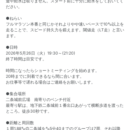
途中給水は取りません。スタート前に十分に給水をしておいてく
ださい。
●ねらい
フルマラソン本番と同じかそれよりやや速いペースで10㌔以上を
走ることで、スピード持久力を鍛えます。閾値走（LT走）と言い
ます。
●日時
2026年5月26日（火）19:30～(21:20)
終了時間は目安です。
時間になったらショートミーティングを始めます。
20時までに到着できるなら間に合います。
お仕事等で遅れる場合はご連絡をお願いします。
●集合場所
二条城前広場 南寄りのベンチ付近
最寄り駅は、地下鉄二条城前１番出口あがって横断歩道を渡った
ところ。徒歩30秒です。
●距離と周回数
１周1.88㌔の二条城を㌔5分40までのグループは7周、それ以降