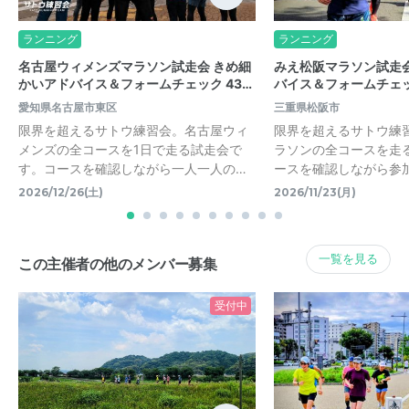
ランニング
ランニング
名古屋ウィメンズマラソン試走会 きめ細
みえ松阪マラソン試走会
かいアドバイス＆フォームチェック 43…
バイス＆フォームチェッ
愛知県名古屋市東区
三重県松阪市
限界を超えるサトウ練習会。名古屋ウィ
限界を超えるサトウ練
メンズの全コースを1日で走る試走会で
ラソンの全コースを走
す。コースを確認しながら一人一人の…
ースを確認しながら参
2026/12/26(土)
2026/11/23(月)
一覧を見る
この主催者の他のメンバー募集
受付中