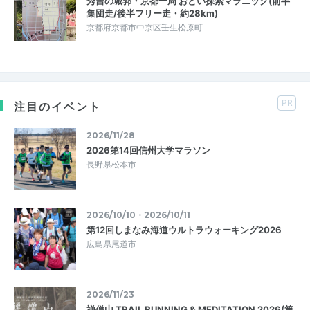
秀吉の城郭・京都一周 おどい探索マラニック(前半
集団走/後半フリー走・約28km)
京都府京都市中京区壬生松原町
PR
注目のイベント
2026/11/28
2026第14回信州大学マラソン
長野県松本市
2026/10/10・2026/10/11
第12回しまなみ海道ウルトラウォーキング2026
広島県尾道市
2026/11/23
禅僧山 TRAIL RUNNING & MEDITATION 2026(第