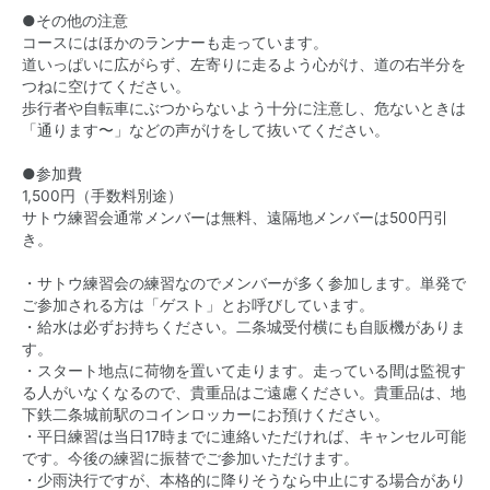
●その他の注意
コースにはほかのランナーも走っています。
道いっぱいに広がらず、左寄りに走るよう心がけ、道の右半分を
つねに空けてください。
歩行者や自転車にぶつからないよう十分に注意し、危ないときは
「通ります〜」などの声がけをして抜いてください。
●参加費
1,500円（手数料別途）
サトウ練習会通常メンバーは無料、遠隔地メンバーは500円引
き。
・サトウ練習会の練習なのでメンバーが多く参加します。単発で
ご参加される方は「ゲスト」とお呼びしています。
・給水は必ずお持ちください。二条城受付横にも自販機がありま
す。
・スタート地点に荷物を置いて走ります。走っている間は監視す
る人がいなくなるので、貴重品はご遠慮ください。貴重品は、地
下鉄二条城前駅のコインロッカーにお預けください。
・平日練習は当日17時までに連絡いただければ、キャンセル可能
です。今後の練習に振替でご参加いただけます。
・少雨決行ですが、本格的に降りそうなら中止にする場合があり