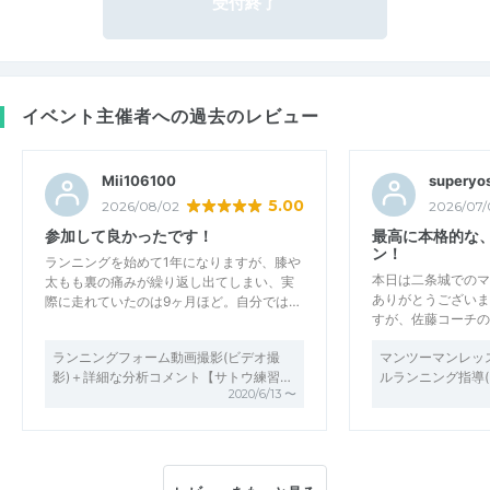
受付終了
イベント主催者への過去のレビュー
Mii106100
superyos
5.00
2026/08/02
2026/07/
参加して良かったです！
最高に本格的な
ン！
ランニングを始めて1年になりますが、膝や
本日は二条城でのマ
太もも裏の痛みが繰り返し出てしまい、実
ありがとうございま
際に走れていたのは9ヶ月ほど。自分では…
すが、佐藤コーチの
ランニングフォーム動画撮影(ビデオ撮
マンツーマンレッ
影)＋詳細な分析コメント【サトウ練習…
ルランニング指導(
2020/6/13 〜