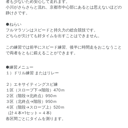
者も少ないため安心して走れます。
小川がさらさらと流れ、京都市中心部にあるとは思えないほどの
静けさです。
●ねらい
フルマラソンはスピードと持久力の総合競技です。
どちらが欠けても好タイムを出すことはできません。
この練習では前半にスピード練習、後半に時間走をおこなうこと
で両者をともに鍛えることができます。
●練習メニュー
１）ドリル練習 またはリレー
２）エキサイティングスピ練
１区（スロープ下→階段）470ｍ
２区（階段→北終点）950ｍ
３区（北終点→階段）950ｍ
４区（階段→スロープ上）520ｍ
（計４本×1セット＝４本)
各区間ごとにタイムを測ります。