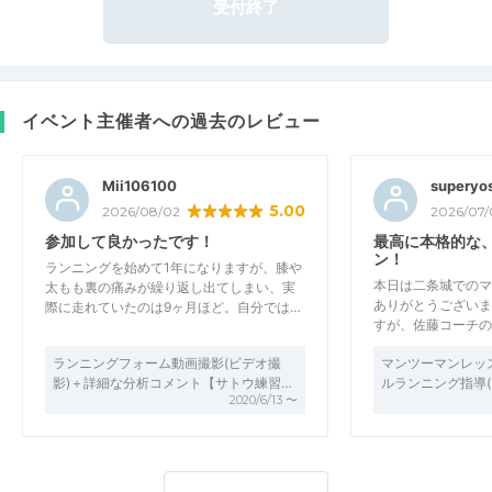
受付終了
イベント主催者への過去のレビュー
Mii106100
superyos
5.00
2026/08/02
2026/07/
参加して良かったです！
最高に本格的な
ン！
ランニングを始めて1年になりますが、膝や
本日は二条城でのマ
太もも裏の痛みが繰り返し出てしまい、実
ありがとうございま
際に走れていたのは9ヶ月ほど。自分では…
すが、佐藤コーチの
ランニングフォーム動画撮影(ビデオ撮
マンツーマンレッ
影)＋詳細な分析コメント【サトウ練習…
ルランニング指導(
2020/6/13 〜