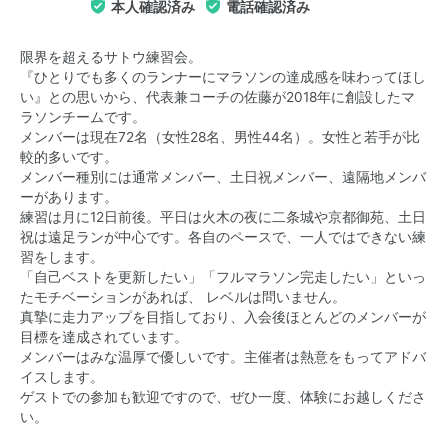
本人確認済み
電話確認済み
限界を超えるサトウ練習会。
『ひとりでも多くのランナーにマラソンの達成感を味わってほし
い』との思いから、代表兼コーチの佐藤が2018年に創設したマ
ラソンチームです。
メンバーは現在72名（女性28名、男性44名）。女性と若手が比
較的多いです。
メンバー種別には通常メンバー、土日祝メンバー、遠隔地メンバ
ーがあります。
練習は月に12日前後。平日は火木の夜に二条城や京都御苑、土日
祝は遠足ランが中心です。各自のペースで、一人ではできない練
習をします。
「自己ベストを更新したい」「フルマラソン完走したい」といっ
たモチベーションがあれば、 レベルは問いません。
真摯に走力アップを目指しており、入会後ほとんどのメンバーが
目標を達成されています。
メンバーはみな温厚で優しいです。主催者は熱意をもってアドバ
イスします。
ゲストでの参加も歓迎ですので、ぜひ一度、体験にお越しくださ
い。