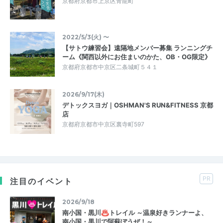
京都府京都市上京区青龍町
2022/5/3(火) 〜
【サトウ練習会】遠隔地メンバー募集 ランニングチ
ーム《関西以外にお住まいのかた、OB・OG限定》
京都府京都市中京区二条城町５４１
2026/9/17(木)
デトックスヨガ｜OSHMAN'S RUN&FITNESS 京都
店
京都府京都市中京区裏寺町597
PR
注目のイベント
2026/9/18
南小国・黒川♨トレイル ～温泉好きランナーよ、
南小国・黒川で阿蘇ぼうぜ！～