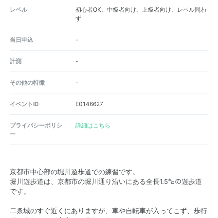
レベル
初心者OK、中級者向け、上級者向け、レベル問わ
ず
当日申込
-
計測
-
その他の特徴
-
イベントID
E0146627
プライバシーポリシ
詳細はこちら
ー
京都市中心部の堀川遊歩道での練習です。
堀川遊歩道は、京都市の堀川通り沿いにある全長1.5㌔の遊歩道
です。
二条城のすぐ近くにありますが、車や自転車が入ってこず、歩行