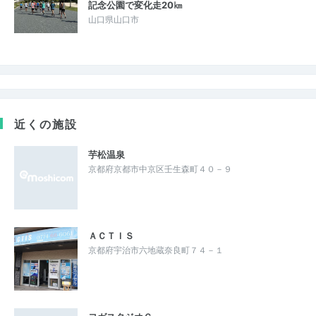
記念公園で変化走20㎞
山口県山口市
近くの施設
芋松温泉
京都府京都市中京区壬生森町４０－９
ＡＣＴＩＳ
京都府宇治市六地蔵奈良町７４－１