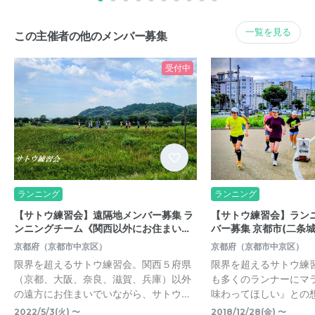
一覧を見る
この主催者の他のメンバー募集
受付中
ランニング
ランニング
【サトウ練習会】遠隔地メンバー募集 ラ
【サトウ練習会】ランニ
ンニングチーム《関西以外にお住まい…
バー募集 京都市(二条
京都府（京都市中京区）
京都府（京都市中京区）
限界を超えるサトウ練習会。関西５府県
限界を超えるサトウ練
（京都、大阪、奈良、滋賀、兵庫）以外
も多くのランナーにマ
の遠方にお住まいでいながら、サトウ…
味わってほしい』との
2022/5/3(火) 〜
2018/12/28(金) 〜