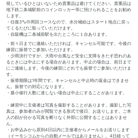
視しているひとはいないため貴重品は避けてください。貴重品は
地下鉄二条城駅前のコインロッカー等に預けられることをお勧め
します。
・往復3㌔の周回コースなので、水分補給はスタート地点に戻っ
てくるたびに取っていただけます。
・自販機は二条城前駅を出たところに１台あります。
・前々日までに連絡いただければ、キャンセル可能です。今後の
練習に振替でご参加いただけます。
・少雨決行ですが、大雨や台風など安全に支障をきたす恐れのあ
るときには中止にする場合があります。中止の場合は、前日まで
にご連絡します。今後の練習にどれでも振替でご参加いただけま
す。
・振替期限は1年間です。キャンセルと中止時の返金はできませ
ん。振替での対応になります。
・最小催行人数に達しない場合は中止にすることがあります。
・練習中に主催者は写真を撮影することがあります。撮影した写
真は、参加者のみが閲覧できる形式で後日、お送りします。ご本
人の顔が分かる写真を断りなく外部に公開することはありませ
ん。
・お申込みから原則4日以内に主催者からメールをお送りします
（イーモシコムからの自動メールではありません）。4日経って