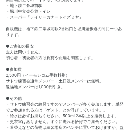
・地下鉄二条城前駅
・堀川中立売公衆トイレ
・スーパー「デイリーカナートイズミヤ」
自販機は、地下鉄二条城前駅2番出口と堀川遊歩道の間に一つあ
ります。
●ご参加の目安
走力は問いません。
初心者・初級者の方は負荷や距離を調整します。
●参加費
2,500円（イーモシコム手数料別）
サトウ練習会通常メンバー・土日祝メンバーは無料。
遠隔地メンバーは1,000円引き。
●その他
・サトウ練習会の練習ですのでメンバーが多く参加します。単発
でご参加される方は「ゲスト」とお呼びしています。。
・給水は必ずお持ちください。500ml 2本以上を推奨します。
・更衣室はありません。すぐに走れる恰好でご集合ください。
・着替えなどの荷物は練習場所のベンチに置いておけますが、監