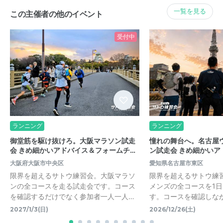
一覧を見る
この主催者の他のイベント
受付中
ランニング
ランニング
御堂筋を駆け抜けろ。大阪マラソン試走
憧れの舞台へ。名古屋
会 きめ細かいアドバイス＆フォームチ…
ン試走会 きめ細かいア
大阪府大阪市中央区
愛知県名古屋市東区
限界を超えるサトウ練習会。大阪マラソ
限界を超えるサトウ練
ンの全コースを走る試走会です。コース
メンズの全コースを1
を確認するだけでなく参加者一人一人…
す。コースを確認しな
2027/1/3(日)
2026/12/26(土)