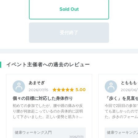
Sold Out
受付終了
イベント主催者への過去のレビュー
あまそぎ
とももも
5.00
2026/07/15
2026/06/
個々の目標に対応した身体作り
「歩く」を見直
初めての参加でしたが、腰や踵の痛みや反
今回で2回目の参加
り腰が何故起こっているのか具体的に説明
ても楽しかったので
して下さいました。正しい姿勢と筋力ト…
た。歩きのフォーム
健康ウォーキング入門
健康ウォーキング
2026/7/11