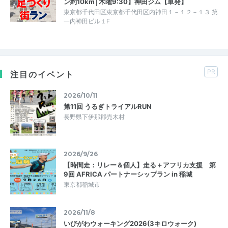
ン約10km│木曜9:30】神田ジム【単発】
東京都千代田区東京都千代田区内神田１－１２－１３ 第
一内神田ビル１F
PR
注目のイベント
2026/10/11
第11回 うるぎトライアルRUN
長野県下伊那郡売木村
2026/9/26
【時間走：リレー＆個人】走る＋アフリカ支援 第
9回 AFRICA パートナーシップラン in 稲城
東京都稲城市
2026/11/8
いびがわウォーキング2026(3キロウォーク)