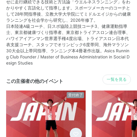
せに走行継続できる技術と方法論「ウエルネスランニング」をわ
かりやすく言語化して指導します。スポーツメーカーのコーチと
して28年間指導後、立教大学大学院にてミドルエイジからの健康
ランニングを社会学から研究し、2026年修了。
日本陸連A級コーチ、日スポ協陸上競技コーチ3、健康運動指導
士、東京都健康づくり指導者、東京都トライアスロン連合理事、
ハワイアイアンマン世界選手権4度出場、トライアスロン日本代
表支援コーチ、スタッフでオリンピック6度帯同、海外マラソン
30大会以上帯同指導、ランニング本4冊著作出版。Asics Runnin
g Club Founder / Master of Business Administration in Social D
esign Studies
一覧を見る
この主催者の他のイベント
受付終了