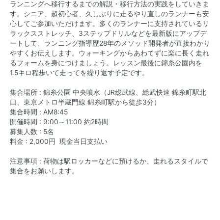
ランニングへ移行するまでの解説・移行方法の実践をしていきま
す。シニア、超初心者、久しぶりに走るやり直しのランナーも安
心してご参加いただけます。多くのランナーに支持されているリ
ラックスストレッチ、3ステップドリルなどを最新版にアップデ
ートして、ランニング指導歴28年のメソッド開発者が直接わかり
やすくお伝えします。ウォーキングからあわてずに楽に長く走れ
るフォームを身につけましょう。レッスン最後に錦糸公園内を
1.5キロ程歩いて走ってを繰り返す予定です。
集合場所 : 錦糸公園 中央噴水（JR総武線、総武快速 錦糸町駅北
口、東京メトロ半蔵門線 錦糸町駅から徒歩3分）
集合時間 : AM8:45
開催時間 : 9:00～11:00 約2時間
募集人数 : 5名
料金 : 2,000円 現金当日支払い
注意事項 : 荷物は駅ロッカーなどに預けるか、走れるスタイルで
集合をお願いします。