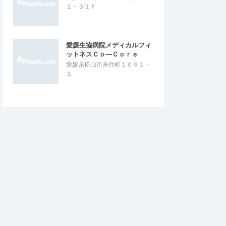
１－Ｂ１Ｆ
愛媛生協病院メディカルフィ
ットネスＣｏ―Ｃｏｒｅ
愛媛県松山市来住町１０９１－
１