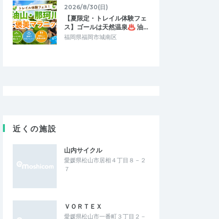
2026/8/30(日)
【夏限定・トレイル体験フェ
ス】ゴールは天然温泉♨ 油…
福岡県福岡市城南区
近くの施設
山内サイクル
愛媛県松山市居相４丁目８－２
７
ＶＯＲＴＥＸ
愛媛県松山市一番町３丁目２－