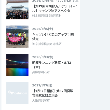
なりました。
2026/12/18(金)・2026/12/19(土)
少人数で行き届いたイベント
【第13回南阿蘇カルデラトレイ
伴走車もあり、よかったで
走っているところの画像を後日LINEで送っ
ル】キャンプinアスペクタ
てもらえました。 オプション教室も内容の
熊本県阿蘇郡南阿蘇村
おさらいをまとめたものを もらえてポイ…
4回「忘年伊予路ごきげ
★第60回記念「伊予峠巡走」（北条2小
ソンコース＋松山城…
峠越え編） ※上り対策オプション教室…
2026/8/15(土)
2025/12/29
2025/10/13
キッツいけど走力アップ！閾
値走
神奈川県横浜市港北区
2026/8/13(木)
朝霧ランニング教室・8/13
（木）
兵庫県明石市
2027/1/17(日)
【1月17日開催】第67回貝塚
市民駅伝競走大会
大阪府貝塚市