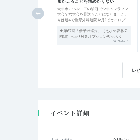
また走ることを諦めたくない
去年末にヘルニアの診断で今年のマラソン
大会て六大会を見送ることになりました。
今は週4で整形外科通院や月1でカイロプ…
★第67回「伊予峠巡走」（えひめ森林公
園編）※上り対策オプション教室あり
2026/6/14
レ
イベント詳細