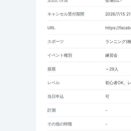
支払い方法
会場払い
キャンセル受付期間
2026/7/15 
URL
https://fac
スポーツ
ランニング(
イベント種別
練習会
規模
～29人
レベル
初心者OK、
当日申込
可
計測
-
その他の特徴
-