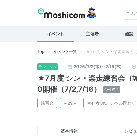
エリ
イベント
主催者
施設
Top
イベント一覧
★7月度 シン・楽走練習会（城
2026/7/2(木)～7/16(木)
ランニング
★7月度 シン・楽走練習会（
0開催（7/2,7/16）
受付終了
練習会
～29人
初心者OK、レベル問わず
基本情報
レビ