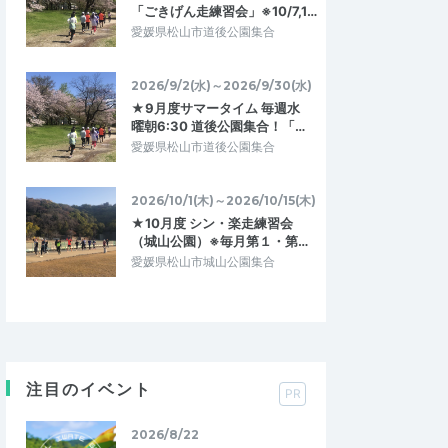
「ごきげん走練習会」※10/7,1…
愛媛県松山市道後公園集合
2026/9/2(水)～2026/9/30(水)
★9月度サマータイム 毎週水
曜朝6:30 道後公園集合！「…
愛媛県松山市道後公園集合
2026/10/1(木)～2026/10/15(木)
★10月度 シン・楽走練習会
（城山公園）※毎月第１・第…
愛媛県松山市城山公園集合
注目のイベント
PR
2026/8/22