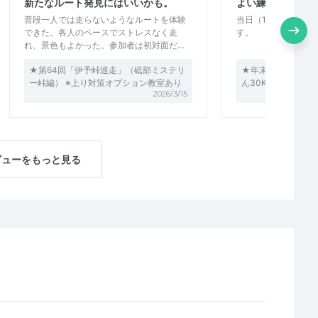
新たなルート発見にはいいかも。
よい練習&交流に
普段一人では走らないようなルートを体験
当日（12/29）は
できた。各人のペースでストレスなく走
す。
れ、景色もよかった。参加者は初対面だ…
★第64回「伊予峠巡走」（砥部ミステリ
★年末恒例！ 第1
ー峠編） ※上り対策オプション教室あり
ん30K（愛媛マラ
2026/3/15
ビューをもっと見る