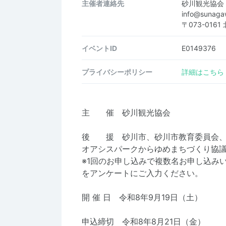
主催者連絡先
砂川観光協会
info@sunag
〒073-01
イベントID
E0149376
プライバシーポリシー
詳細はこちら
主 催 砂川観光協会
後 援 砂川市、砂川市教育委員会、
オアシスパークからゆめまちづくり協
※1回のお申し込みで複数名お申し込み
をアンケートにご入力ください。
開 催 日 令和8年9月19日（土）
申込締切 令和8年8月21日（金）