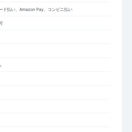
ド払い、Amazon Pay、コンビニ払い
可
人