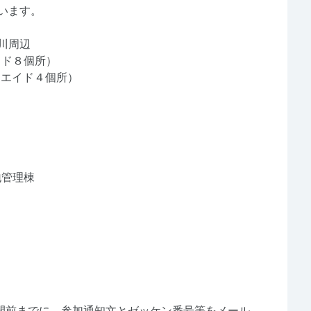
います。
川周辺
エイド８個所）
（エイド４個所）
地管理棟
円
間前までに、参加通知文とゼッケン番号等をメール