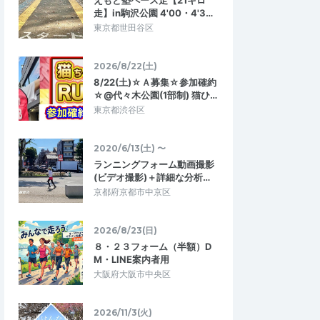
えもと塾ペース走【21キロ
走】in駒沢公園 4'00・4'3…
東京都世田谷区
2026/8/22(土)
8/22(土)☆Ａ募集☆参加確約
☆@代々木公園(1部制) 猫ひ…
東京都渋谷区
2020/6/13(土) 〜
ランニングフォーム動画撮影
(ビデオ撮影)＋詳細な分析…
京都府京都市中京区
2026/8/23(日)
８・２３フォーム（半額）D
M・LINE案内者用
大阪府大阪市中央区
Y-eDA
2026/11/3(火)