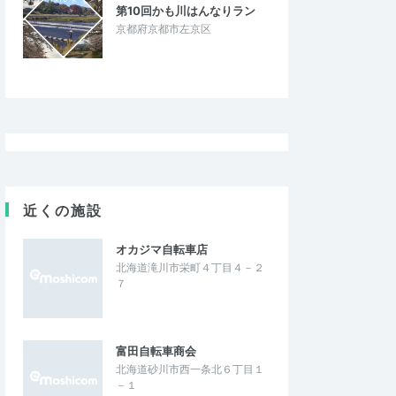
5.00
2.00
5
2025/09/24
第10回かも川はんなりラン
京都府京都市左京区
た！
イベントで練習
した。 天気が微妙で
雨予報でしたが、途中パラパラ程度で走り
リセーフでした。 エイ
やすかったです。前日の大雨と熊？で距離
しく、塩おにぎりと…
が短くなってしまったのが少し残念でし…
ラニック2025
すながわスイートマラニック2025
2025/9/21
2025/9/21
近くの施設
オカジマ自転車店
北海道滝川市栄町４丁目４－２
７
富田自転車商会
北海道砂川市西一条北６丁目１
－１