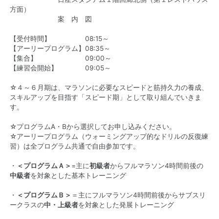
方面）
案 内 図
【受付時間】 08:15～
【アーリープログラム】08:35～
【集合】 09:00～
【練習会開始】 09:05～
☆４～６月期は、マラソンに必要なスピードと筋持久力の養成、
スキルアップを目指す「スピード期」として取り組んでいきま
す。
☆プログラムA・Bから選択してお申し込みください。
☆アーリープログラム（ウォーミングアップ的なドリルの反復練
習）は全プログラム共通で自由参加です。
・
＜プログラムＡ＞
=主に
初級者
からフルマラソン4時間前後の
中級者
を対象とした基本トレーニング
・
＜プログラムＢ＞
＝主にフルマラソン4時間前後からサブスリ
ークラスの
中・上級者
を対象とした発展トレーニング