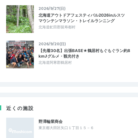
2026/9/27(日)
北海道アウトドアフェスティバル2026inルスツ
マウンテンマラソン・トレイルランニング
北海道虻田郡留寿都村
2026/9/20(日)
【先着30名】出張BASE★鶴居村もぐもぐラン約8
km♪グルメ・観光付き
北海道阿寒郡鶴居村
近くの施設
野澤輪業商会
東京都大田区矢口１丁目１５－６