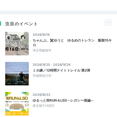
PR
注目のイベント
2026/8/16
ちゃんぷ。✖ゆうと ゆるめのトレラン 飯能15キ
ロ
埼玉県飯能市
2026/9/25・2026/9/26
ミホ練／12時間ナイトトレイル 第2弾
茨城県桜川市
2026/8/22
ゆるっと街RUN＆LSD～レガシー後編～
東京都千代田区