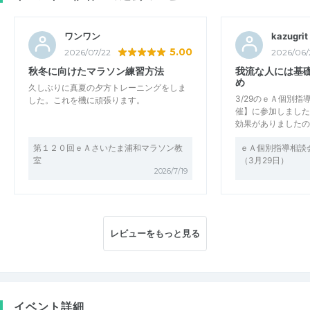
ワンワン
kazugrit
5.00
2026/07/22
2026/06/
秋冬に向けたマラソン練習方法
我流な人には基
め
久しぶりに真夏の夕方トレーニングをしま
3/29のｅＡ個別
した。これを機に頑張ります。
催】に参加しました
効果がありましたの
第１２０回ｅＡさいたま浦和マラソン教
ｅＡ個別指導相談
室
（3月29日）
2026/7/19
レビューをもっと見る
イベント詳細