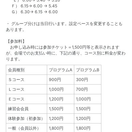
Ｅ） 6.00→ 5.40 → 5.20
Ｆ） 6.15→ 6.00 → 5.45
Ｇ） 6.30→ 6.15 → 6.00
・ グループ分けは当日行います。設定ペースを変更することも
あります。
【参加料】
お申し込み時には参加チケット＝1,500円等と表示されます
が、会場でのお支払い時に、下記の通り、コース別に料金が変わ
ります。
会員種別
プログラムA
プログラムB
Ｓコース
900円
300円
Ｌコース
1,000円
700円
Ｅコース
1,200円
1,000円
練習会会員
1,500円
1,500円
体験参加（初参加）
1,200円
1,200円
一般（会員以外）
1,800円
1,800円