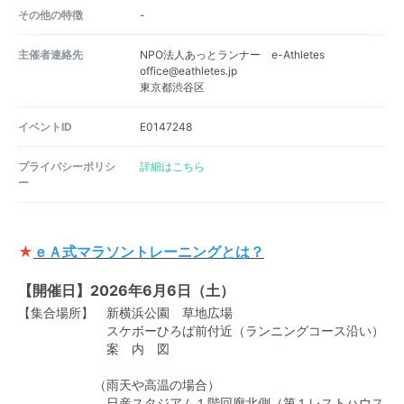
その他の特徴
-
主催者連絡先
NPO法人あっとランナー e-Athletes
office@eathletes.jp
東京都渋谷区
イベントID
E0147248
プライバシーポリシ
詳細はこちら
ー
★
ｅＡ式マラソントレーニングとは？
【開催日】2026年6月6日（土）
【集合場所】 新横浜公園 草地広場
スケボーひろば前付近（ランニングコース沿い）
案 内 図
（雨天や高温の場合）
日産スタジアム１階回廊北側（第１レストハウス