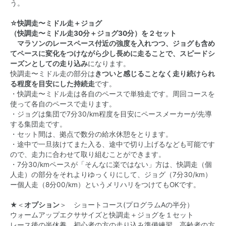
う。
☆快調走〜ミドル走＋ジョグ
（快調走〜ミドル走30分＋ジョグ30分）を２セット
マラソンのレースペース付近の強度を入れつつ、ジョグも含め
てペースに変化をつけながら少し長めに走ることで、スピードシ
ーズンとしての走り込み
になります。
快調走〜ミドル走の部分は
きついと感じることなく走り続けられ
る程度を目安にした持続走
です。
・快調走〜ミドル走は各自のペースで単独走です。周回コースを
使って各自のペースで走ります。
・ジョグは集団で7分30/km程度を目安にペースメーカーが先導
する集団走です。
・セット間は、拠点で数分の給水休憩をとります。
・途中で一旦抜けてまた入る、途中で切り上げるなども可能です
ので、走力に合わせて取り組むことができます。
・7分30/kmペースが「そんなに楽ではない」方は、快調走（個
人走）の部分をそれよりゆっくりにして、ジョグ（7分30/km）
ー個人走（8分00/km）というメリハリをつけてもOKです。
★＜
オプション
＞ ショートコース(プログラムAの半分）
ウォームアップエクササイズと快調走＋ジョグを１セット
レース後の半休養、初心者の方の走り込み準備練習、高齢者の方