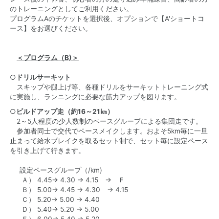
のトレーニングとしてご利用ください。
プログラムAのチケットを選択後、オプションで【A'ショートコ
ース】をお選びください。
＜プログラム（B)＞
○
ドリルサーキット
スキップや腿上げ等、各種ドリルをサーキットトレーニング式
に実施し、ランニングに必要な筋力アップを図ります。
○
ビルドアップ走（約16～21㎞）
2～5人程度の少人数制のペースグループによる集団走です。
参加者同士で交代でペースメイクします。およそ5km毎に一旦
止まって給水ブレイクを取るセット制で、セット毎に設定ペース
を引き上げて行きます。
設定ペースグループ（/km)
Ａ） 4.45→ 4.30 → 4.15 → Ｆ
Ｂ） 5.00→ 4.45 → 4.30 → 4.15
Ｃ） 5.20→ 5.00 → 4.40
Ｄ） 5.40→ 5.20 → 5.00