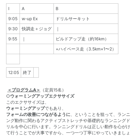
Ⅰ
A
B
9:05
w-up Ex
ドリルサーキット
9:30
快調走＋ジョグ
｜
9:55
｜
ビルドアップ走（約16km）
+ハイペース走（3.5km×1〜2）
12:05
終了
＜プログラムA＞
（定員15名）
○
ウォーミングアップエクササイズ
このエクササイズは、
ウォーミングアップ
でもあり、
フォームの改善につながるように
、ということを狙って、ランニ
ング動作に関わるアクティブストレッチや基礎的なランニングド
リルを中心に行います。ランニングドリルは正しい動作を心がけ
て行うことでが大事ですから、一つ一つ丁寧にやっていきましょ