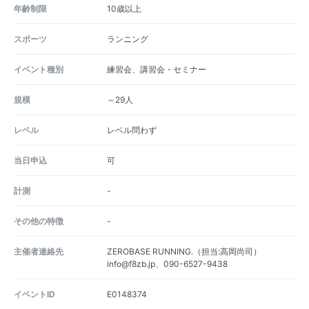
年齢制限
10歳以上
スポーツ
ランニング
イベント種別
練習会、講習会・セミナー
規模
～29人
レベル
レベル問わず
当日申込
可
計測
-
その他の特徴
-
主催者連絡先
ZEROBASE RUNNING.（担当:高岡尚司）
info@f8zb.jp、090-6527-9438
イベントID
E0148374