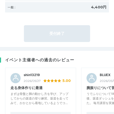
4,400円
一般
:
受付終了
イベント主催者への過去のレビュー
shin13219
BLUEX
5.00
2026/05/27
2026/05/
走る身体作りに最適
腕振りについて
まずは骨盤と脚の動かし方を学び、アップ
うでふりについて1
してからの坂道の登り練習。坂道を走って
後、坂道ダッシュを
みて、かかとから着地しているようでコ…
た。 毎月講習を実