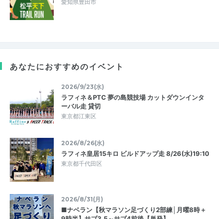
愛知県豊田市
あなたにおすすめのイベント
2026/9/23(水)
ラフィネ＆PTC 夢の島競技場 カットダウンインタ
ーバル走 貸切
東京都江東区
2026/8/26(水)
ラフィネ皇居15キロ ビルドアップ走 8/26(水)19:10
東京都千代田区
2026/8/31(月)
■ナベラン【秋マラソン足づくり2部練│月曜8時＋
9時半】サブ3.5～サブ4前後【単発】