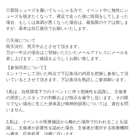
◎普段シューズを履いてらっしゃる方で、イベント中に無性にシ
ューズを脱ぎたくなって、裸足で走った後に怪我をしてしまった
場合、もしくは体調が悪くなった場合は、最低限のケアは致しま
すが、基本は自己責任でお願いいたします。
◎天候について
雨天決行、荒天中止とさせて頂きます。
万が一中止の場合はご登録いただいたメールアドレスにメールを
差し上げます。ご確認をよろしくお願い致します。
【参加同意について】
エントリーして頂いた時点で下記条項の内容を把握し参加して頂
いているとさせて頂きます。下記条項を熟読しご参加願います。
1,私は、自然環境下でのイベントに伴う危険性を認識し、主催者
の用意したスタッフの判断および指示を厳守し従います。その限
りでない場合に生じた身体及び精神的損害については、責任を問
いません。
2,私は、イベントが医療施設から離れた場所で行われることを認
識し、主催者が必要性を認めた場合、主催者が選択する医療機関
へ搬送、応急処置、治療に従います。