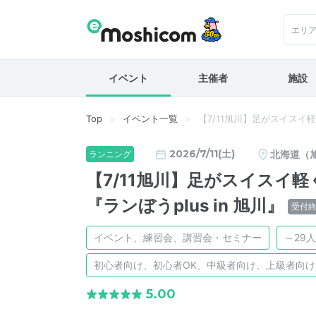
エリ
イベント
主催者
施設
Top
イベント一覧
【7/11旭川】足がスイスイ
2026/7/11(土)
北海道（
ランニング
【7/11旭川】足がスイスイ
『ランぼうplus in 旭川』
受付
イベント、練習会、講習会・セミナー
～29人
初心者向け、初心者OK、中級者向け、上級者向
5.00