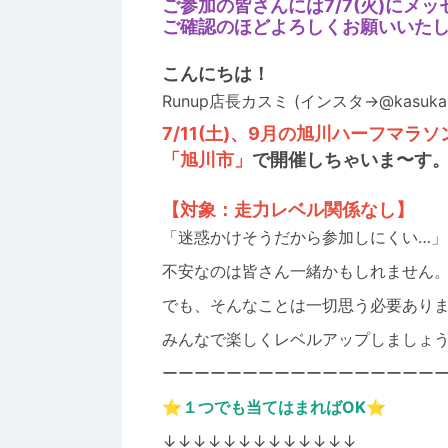
ご参加の皆さんには7/7(火)にメ
ご確認のほどよろしくお願いいた
こんにちは！
Runup店長カスミ (インスタ→
@kasukas
7/11(土)、9月の旭川ハーフマラ
「旭川市」
で開催しちゃいま〜す
【対象：走力レベル関係なし】
「迷惑かけそうだから参加しにくい…」
不安なのは皆さん一緒かもしれません
でも、そんなことは一切思う必要ありませ
みんなで楽しくレベルアップしましょ
ーーーーーーーーーーーーーーーーー
⭐︎１つでも当てはまればOK⭐︎
↓↓↓↓↓↓↓↓↓↓↓↓↓