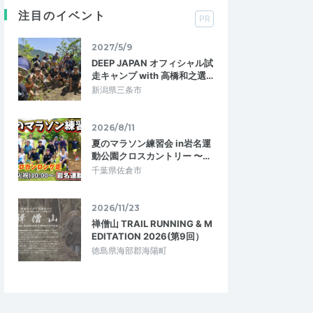
注目のイベント
PR
2027/5/9
DEEP JAPAN オフィシャル試
走キャンプ with 高橋和之選…
新潟県三条市
2026/8/11
夏のマラソン練習会 in岩名運
動公園クロスカントリー 〜…
千葉県佐倉市
2026/11/23
禅僧山 TRAIL RUNNING & M
EDITATION 2026(第9回）
徳島県海部郡海陽町