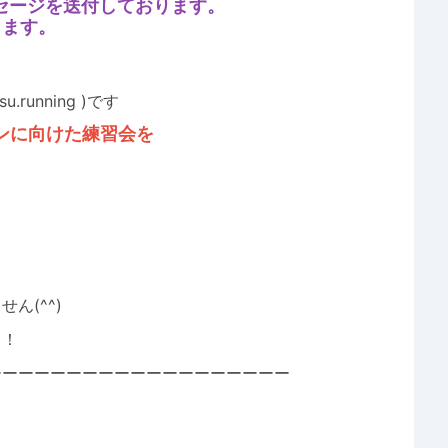
ッセージを送付しております。
します。
u.running
)です
ソンに向けた練習会を
。
。
ん(^^)
う！
ーーーーーーーーーーーーーーーーーーー