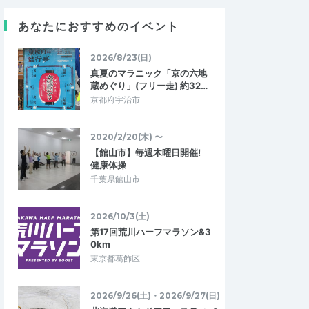
あなたにおすすめのイベント
2026/8/23(日)
ラルム
真夏のマラニック「京の六地
5.00
5.00
蔵めぐり」(フリー走) 約32…
04
2026/07/22
京都府宇治市
た♪​
仲間と合宿体験できます！
となく使っていました
皆んなでワイワイ、楽しいが大前提のイベ
覚えられたのがよかっ
ントです。難易度は、自分の実力・目的に
2020/2/20(木) 〜
るのか、と正しい姿…
合わせて設定自由です！！その気になっ…
【館山市】毎週木曜日開催!
健康体操
0名】足がスイスイ軽く
【サブ3.5〜4.5】今年も千歳で夏合宿！
千葉県館山市
勢を徹底的にマス…
スピード刺激と木陰の土路面ロング走…
2026/8/1
2026/7/18・2026/7/19
2026/10/3(土)
第17回荒川ハーフマラソン&3
0km
東京都葛飾区
2026/9/26(土)・2026/9/27(日)