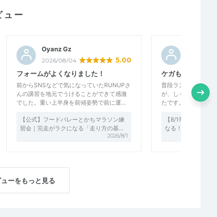
ビュー
Oyanz Gz
Oyanz Gz
5.00
2026/08/04
2026/08/
フォームがよくなりました！
ケガも楽になりまし
前からSNSなどで気になっていたRUNUPさ
普段ランぼうをなん
んの講習を地元でうけることができて感激
が、しっかりと形を
でした。重い上半身を前傾姿勢で前に運…
たです。ここまでや
【公式】フードバレーとかちマラソン練
【8/1帯広 限定1
習会｜完走がラクになる「走り方の基…
なる！ラクに速い姿
2026/8/1
ビューをもっと見る