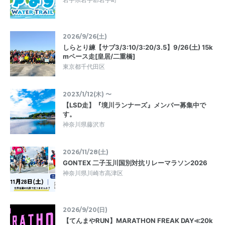
2026/9/26(土)
しらとり練【サブ3/3:10/3:20/3.5】9/26(土) 15k
mペース走[皇居/二重橋]
東京都千代田区
2023/1/12(木) 〜
【LSD走】『境川ランナーズ』メンバー募集中で
す。
神奈川県藤沢市
2026/11/28(土)
GONTEX 二子玉川国別対抗リレーマラソン2026
神奈川県川崎市高津区
2026/9/20(日)
【てんまやRUN】MARATHON FREAK DAY≪20k