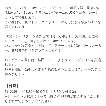
TWOLAPS主催、Onのレーシングシューズ2種類を試し履きでき
るLong Run SessionをランニングチームのUDCとコラボレーシ
ョンして開催します。
この練習で、夏のトラックにもロードにも必要な有酸素の土台を
鍛えましょう！
Onのアンバサダーを務める横田真人が参加し、淀川河川公園の
5.0kmコースを3周する合計15.0kmのペース走。
いくつかの設定タイムを設けて、各チームをUDCのペースメーカ
ーが参加者の走りをアシストします！
ロングランの前には、横田コーチによるランニングドリルを実施
します。
身体を温め、効率よく走るための動きを身につけて、ペース走に
臨みましょう！
【日時】
5月23日(土) 15:30〜19:00頃 (15:30 受付開始)
※トレーニング状況によっては終了する時間が前後する場合があ
りますので予めご了承ください。