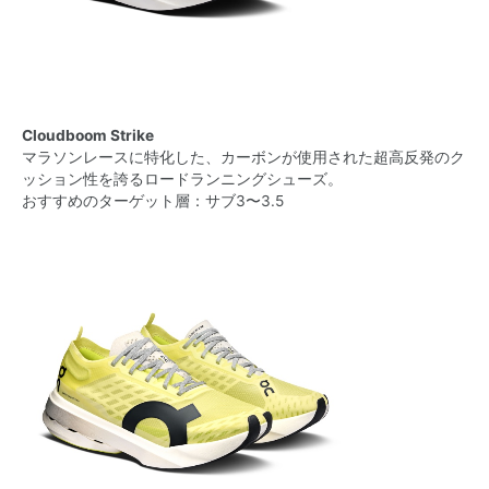
Cloudboom Strike
マラソンレースに​特化した​、カーボンが使用された超高反発の​ク
ッション性を​誇る​ロードランニングシューズ。
おすすめのターゲット層：サブ3〜3.5