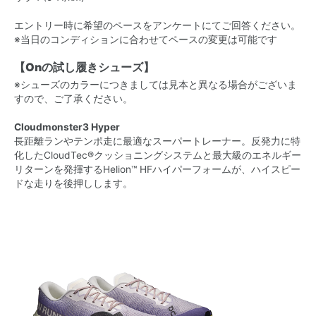
エントリー時に希望のペースをアンケートにてご回答ください。
※当日のコンディションに合わせてペースの変更は可能です
【Onの試し履きシューズ】
※シューズのカラーにつきましては見本と異なる場合がございま
すので、ご了承ください。
Cloudmonster3 Hyper
長距離ランや​​​テンポ走に​​​最適な​​​スーパートレーナー。​​​反発力に​​​特
化した​​​CloudTec®クッショニングシステムと​​​最大級の​​​エネルギー
リターンを​​​発揮する​​​Helion™ HFハイパーフォームが、​​​ハイスピー
ドな​​​走りを​​​後​​押しします。