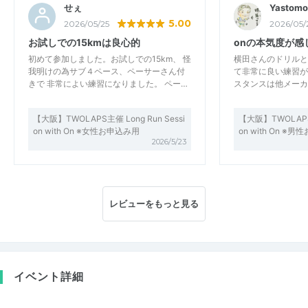
せぇ
Yastomo
5.00
2026/05/25
2026/05/
お試しでの15kmは良心的
onの本気度が感
初めて参加しました。お試しでの15km、 怪
横田さんのドリルと
我明けの為サブ４ペース、ペーサーさん付
て非常に良い練習が
きで 非常によい練習になりました。 ペー…
スタンスは他メーカ
【大阪】TWOLAPS主催 Long Run Sessi
【大阪】TWOLAPS主
on with On ※女性お申込み用
on with On ※
2026/5/23
レビューをもっと見る
イベント詳細