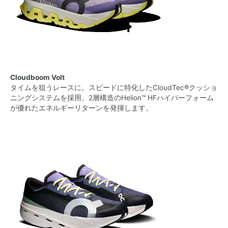
Cloudboom Volt
タイムを​​狙う​​レースに。​​スピードに​​特化した​​CloudTec®クッショ
ニングシステムを​​採用。​​2層構造の​​Helion™ HFハイパーフォーム
が​​優れた​​エネルギーリターンを​​発揮します。