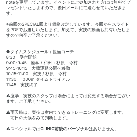
noteを更新しています。イベントにご参加された方には無料でプ
レゼントいたしますので、後日メールにて送らせていただきま
す。
※前回のSPECIAL回より価格改定しています。今回からスライド
をPDFでお渡しいたします。加えて、実技の動画も共有いたしま
すので何卒ご了承ください。
●タイムスケジュール / 担当コーチ
8:30 受付開始
9:00-9:45 座学 / 和田＋杉原＋今村
9:45-10:15 大蔵運動公園へ移動
10:15-11:00 実技 / 杉原＋今村
11:30 1000m タイムトライアル
11:45 実技終了
⚠️座学、実技のスタッフは場合によっては変更する場合がござい
ます。ご了承ください。
⚠️雨天時は、実技は室内でできるトレーニングに変更します。
前日の天候をみて判断します。
⚠️スペシャルでは
CLINIC前後のパーソナル
はありません。