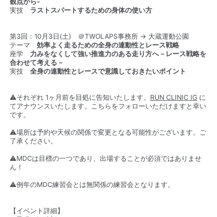
観点から-
実技
ラストスパートするための身体の使い方
第3回：10月3日(土) ＠TWOLAPS事務所 → 大蔵運動公園
テーマ
効率よく走るための全身の連動性とレース戦略
座学
力みをなくして強い推進力のある走り方へ－レース戦略を
合わせて考える－
実技
全身の連動性とレースで意識しておきたいポイント
⚠️それぞれ 1ヶ月前を目処に告知いたします。
RUN CLINIC IG
に
てアナウンスいたします。こちらをフォローいただけますと幸い
です。
⚠️場所は予約や天候の関係で変更となる可能性がございます。ご
了承ください。
⚠️MDCは目標の一つであり、出場することが必須ではありませ
ん！
⚠️例年のMDC練習会とは無関係の練習会となります。
【イベント詳細】