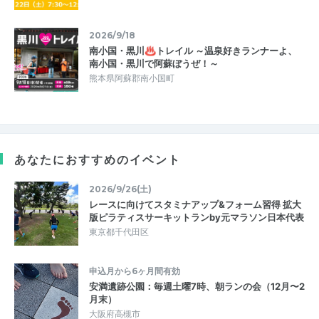
2026/9/18
南小国・黒川♨トレイル ～温泉好きランナーよ、
南小国・黒川で阿蘇ぼうぜ！～
熊本県阿蘇郡南小国町
あなたにおすすめのイベント
2026/9/26(土)
レースに向けてスタミナアップ&フォーム習得 拡大
版ピラティスサーキットランby元マラソン日本代表
東京都千代田区
申込月から6ヶ月間有効
安満遺跡公園：毎週土曜7時、朝ランの会（12月〜2
月末）
大阪府高槻市