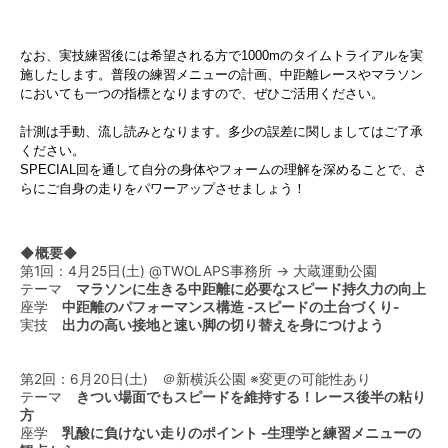
なお、実技練習後には希望される方で1000mのタイムトライアルを実
施したします。普段の練習メニューの計画、中距離レースやマラソン
においても一つの指標となりますので、ぜひご活用ください。
計測は手動、流し読みとなります。多少の誤差に関しましてはご了承
ください。
SPECIAL回を通して自分の身体やフォームの理解を深めることで、さ
らにご自身の走りをパワーアップさせましょう！
◆概要◆
第1回：4月25日(土) @TWOLAPS事務所 → 大蔵運動公園
テーマ
マラソンに生きる中距離に必要なスピード持久力の向上
座学
中距離のパフォーマンス構造 -スピードの土台づくり-
実技
出力の高い接地と速い脚の切り替えを身につけよう
第2回：6月20日(土) ＠新横浜公園 ※変更の可能性あり
テーマ
きつい場面でもスピードを維持する！レース後半の粘り
方
座学
乳酸に負けない走りのポイント -生理学と練習メニューの