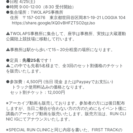
●日程 4/25(土)
●時間 9:00-12:00（8:30 受付開始）
●集合場所：TWOLAPS事務所
住所 〒157-0076 東京都世田谷区岡本1-19-21 LOGGIA 104
https://share.google/XQ0vBHFZTSO2qzJso
⚠️TWOLAPS事務所に集合して、座学は事務所、実技は大蔵運動
公園陸上競技場に移動して行います。
⚠️事務所は駅から歩いて15～20分程度の場所になります。
●定員：
先着25名
です！
⚠️この中でも先着5名様まで、全3回のセット割価格のチケット
を販売いたします。
●参加費：4,500円 (当日 現金 またはPaypayでお支払い)
トラック使用料込みの価格となります。
セット割チケット：12,000円
※アーカイブ動画も販売しております。参加者の方には後日配布
しますが、当日ご都合が合わない方の方のためにもイベント後に
講義のアーカイブ動画を販売いたします。販売方法は、
RUN CLI
NIC IGにてアナウンス
いたします。
※SPECIAL RUN CLINICと同じ内容を書いた、FIRST TRACKの