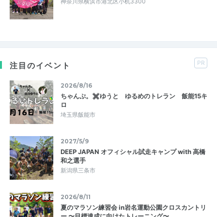
神奈川県横浜市港北区小机3300
PR
注目のイベント
2026/8/16
ちゃんぷ。✖ゆうと ゆるめのトレラン 飯能15キ
ロ
埼玉県飯能市
2027/5/9
DEEP JAPAN オフィシャル試走キャンプ with 高橋
和之選手
新潟県三条市
2026/8/11
夏のマラソン練習会 in岩名運動公園クロスカントリ
ー 〜目標達成に向けたトレーニング〜