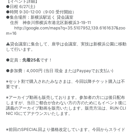
【イベント詳細】
●日程 6/27(土)
●時間 9:30-12:00（9:00 受付開始）
●集合場所：新横浜駅近く 貸会議室
住所 神奈川県横浜市港北区新横浜3-19-11
http://google.com/maps?q=35.5107952,139.6161637&zoo
m=16
⚠️貸会議室に集合して、座学は会議室、実技は新横浜公園に移動
して行います。
●定員：
先着25名
です！
●参加費：4,000円 (当日 現金 またはPaypayでお支払い)
※セット割で購入されたみなさまは、今回以降チケット購入は不
要です。
※アーカイブ動画も販売しております。参加者の方には後日配布
しますが、当日ご都合が合わない方の方のためにもイベント後に
講義のアーカイブ動画を販売いたします。販売方法は、
RUN CLI
NIC IGにてアナウンス
いたします。
※前回のSPECIAL回より価格改定しています。今回からスライド