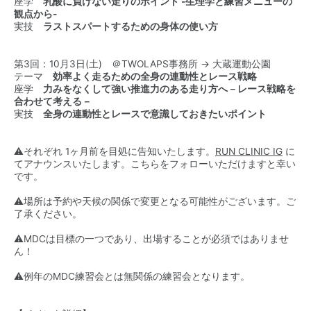
座学
乳酸に負けない走りのポイント -生理学と練習メニューの
観点から-
実技
ラストスパートするための身体の使い方
第3回：10月3日(土) ＠TWOLAPS事務所 → 大蔵運動公園
テーマ
効率よく走るための全身の連動性とレース戦略
座学
力みをなくして強い推進力のある走り方へ－レース戦略を
合わせて考える－
実技
全身の連動性とレースで意識しておきたいポイント
⚠️それぞれ 1ヶ月前を目処に告知いたします。
RUN CLINIC IG
に
てアナウンスいたします。こちらをフォローいただけますと幸い
です。
⚠️場所は予約や天候の関係で変更となる可能性がございます。ご
了承ください。
⚠️MDCは目標の一つであり、出場することが必須ではありませ
ん！
⚠️例年のMDC練習会とは無関係の練習会となります。