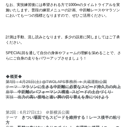
なお、実技練習後には希望される方で1000mのタイムトライアルを実
施いたします。普段の練習メニューの計画、中距離レースやマラソン
においても一つの指標となりますので、ぜひご活用ください。
計測は手動、流し読みとなります。多少の誤差に関しましてはご了承
ください。
SPECIAL回を通して自分の身体やフォームの理解を深めることで、さ
らにご自身の走りをパワーアップさせましょう！
◆概要◆
第1回：4月25日(土) @TWOLAPS事務所 → 大蔵運動公園
テーマ
マラソンに生きる中距離に必要なスピード持久力の向上
座学
中距離のパフォーマンス構造 -スピードの土台づくり-
実技
出力の高い接地と速い脚の切り替えを身につけよう
第2回：6月27日(土) ＠新横浜公園
テーマ
きつい場面でもスピードを維持する！レース後半の粘り
方