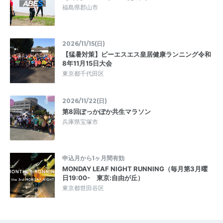
福島県郡山市
2026/11/15(日)
【猛暑対策】ピーエスエス皇居健康ランニング令和
8年11月15日大会
東京都千代田区
2026/11/22(日)
第8回ぽっかぽか共生マラソン
兵庫県宝塚市
申込月から1ヶ月間有効
MONDAY LEAF NIGHT RUNNING（毎月第3月曜
日19:00- 東京:自由が丘）
東京都世田谷区