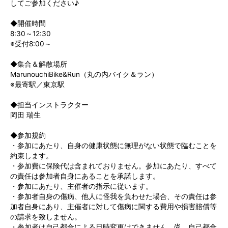
してご参加ください♪
◆開催時間
8:30～12:30
※受付8:00～
◆集合＆解散場所
MarunouchiBike&Run（丸の内バイク＆ラン）
※最寄駅／東京駅
◆担当インストラクター
岡田 瑞生
◆参加規約
・参加にあたり、自身の健康状態に無理がない状態で臨むことを
約束します。
・参加費に保険代は含まれておりません。参加にあたり、すべて
の責任は参加者自身にあることを承諾します。
・参加にあたり、主催者の指示に従います。
・参加者自身の傷病、他人に怪我を負わせた場合、その責任は参
加者自身にあり、主催者に対して傷病に関する費用や損害賠償等
の請求を致しません。
・参加者は自己都合による日時変更はできません。尚、自己都合