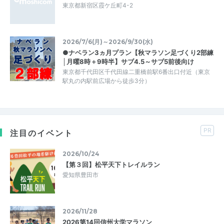
東京都新宿区霞ケ丘町4-2
2026/7/6(月)～2026/9/30(水)
●ナベラン3ヵ月プラン【秋マラソン足づくり2部練
│月曜8時＋9時半】サブ4.5～サブ5前後向け
東京都千代田区千代田線二重橋前駅6番出口付近（東京
駅丸の内駅前広場から徒歩3分）
PR
注目のイベント
2026/10/24
【第３回】松平天下トレイルラン
愛知県豊田市
2026/11/28
2026第14回信州大学マラソン