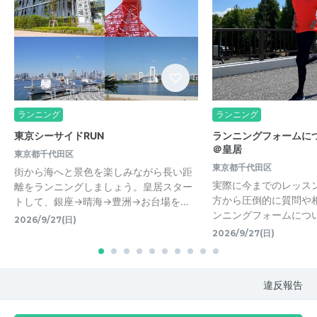
ランニング
ランニング
東京シーサイドRUN
ランニングフォームに
＠皇居
東京都千代田区
東京都千代田区
街から海へと景色を楽しみながら長い距
実際に今までのレッス
離をランニングしましょう。皇居スター
方から圧倒的に質問や
トして、銀座→晴海→豊洲→お台場を…
ンニングフォームにつ
2026/9/27(日)
2026/9/27(日)
違反報告