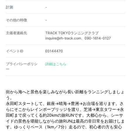
計測
-
その他の特徴
-
主催者連絡先
TRACK TOKYOランニングクラブ
inquire@rh-track.com、090-1614-0127
イベントID
E0144470
プライバシーポリシ
詳細はこちら
ー
街から海へと景色を楽しみながら長い距離をランニングしましょ
う。
永田町スタートして、銀座→晴海→豊洲→お台場を巡ります。さ
らにそこからレインボーブリッジを渡り、芝浦→東京タワー→永
田町まで戻ってくる約20kmの旅RUNです。大都心から、シーサ
イドの景色を堪能しながらの旅RUNは最高の非日常をお届けしま
す。ゆっくりペース（1km／7分）走るので、初心者の方も安心