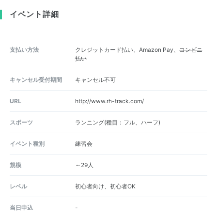
イベント詳細
支払い方法
クレジットカード払い、Amazon Pay、
コンビニ
払い
キャンセル受付期間
キャンセル不可
URL
http://www.rh-track.com/
スポーツ
ランニング(種目：フル、ハーフ)
イベント種別
練習会
規模
～29人
レベル
初心者向け、初心者OK
当日申込
-