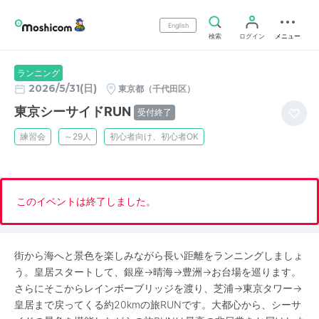
English
検索
ログイン
メニュー
ランニング
2026/5/31(日)
東京都（千代田区）
東京シーサイドRUN
受付終了
練習会
～29人
初心者向け、初心者OK
このイベントは終了しました。
街から海へと景色を楽しみながら長い距離をランニングしましょ
う。皇居スタートして、銀座→晴海→豊洲→お台場を巡ります。
さらにそこからレインボーブリッジを渡り、芝浦→東京タワー→
皇居まで戻ってくる約20kmの旅RUNです。大都心から、シーサ