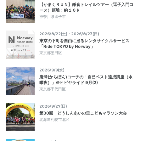
【かまくＲＵＮ】鎌倉トレイルツアー（逗子入門コ
ース）距離：約１０ｋ
神奈川県逗子市
2026/8/22(土)・2026/8/23(日)
東京の下町を自由に巡るレンタサイクルサービス
「Ride TOKYO by Norway」
東京都墨田区
2026/9/9(水)
唐澤(からぽん)コーチの「自己ベスト達成講座（水
曜夜）」＠ヒビヤライド 9月(2)
東京都千代田区
2026/9/27(日)
第30回 どうしんあいの里こどもマラソン大会
北海道札幌市北区