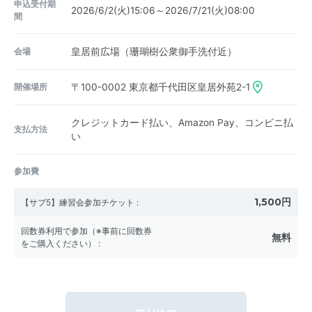
申込受付期
2026/6/2(火)15:06～2026/7/21(火)08:00
間
会場
皇居前広場（珊瑚樹公衆御手洗付近）
開催場所
〒100-0002
東京都千代田区皇居外苑2-1
クレジットカード払い、Amazon Pay、コンビニ払
支払方法
い
参加費
1,500円
【サブ5】練習会参加チケット
:
回数券利用で参加（※事前に回数券
無料
をご購入ください）
: