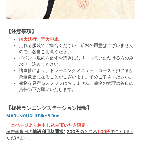
【注意事項】
雨天決行。荒天中止。
走れる服装でご集合ください。給水の用意はございません
ので、各自ご用意ください。
イベント規約を必ずお読みになり、
同意いただける方のみ
お申し込みください。
諸事情により、トレーニングメニュー・コース・
担当者が
急遽変更になることがございます。予めご了承ください。
荷物を見守るスタッフはおりません。荷物の管理は各自の
責任の下お願いいたします。
【提携ランニングステーション情報】
MARUNOUCHI Bike＆Run
「本ページよりお申し込み頂いた方限定」
練習会当日の
施設利用料通常1,200円
のところ
1,00円
でご利用い
ただけます。