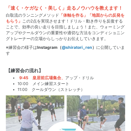
「速く・ケガなく・美しく」走るノウハウを教えます！
白取流のランニングメソッド
「体軸を作る」
「地面からの反発を
もらう
」
この2点を実現させます！ドリル・動き作りを反復する
ことで、効率の良い走りを目指しましょう！また、ウォーミング
アップやクールダウンの重要性や適切な方法をコンディショニン
グトレーナーの立場からしっかりお伝えしていきます。
※練習会の様子は
Instagram（
@shiratori_ren
）
に公開していま
す
【練習会の流れ】
9:45
皇居前広場集合、
アップ・ドリル
10:00 メイン練習スタート
11:00 クールダウン（ストレッチ）