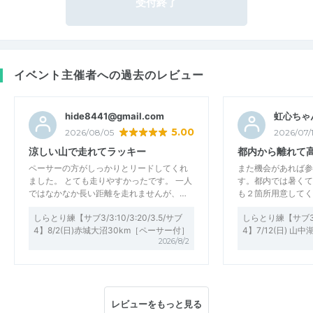
受付終了
イベント主催者への過去のレビュー
hide8441@gmail.com
虹心ちゃ
5.00
2026/08/05
2026/07/
涼しい山で走れてラッキー
都内から離れて
ペーサーの方がしっかりとリードしてくれ
また機会があれば参
ました。 とても走りやすかったです。 一人
す。都内では暑くて
ではなかなか長い距離を走れませんが、…
も２箇所用意してく
しらとり練【サブ3/3:10/3:20/3.5/サブ
しらとり練【サブ3/3:
4】8/2(日)赤城大沼30km［ペーサー付］
4】7/12(日) 山中
2026/8/2
レビューをもっと見る