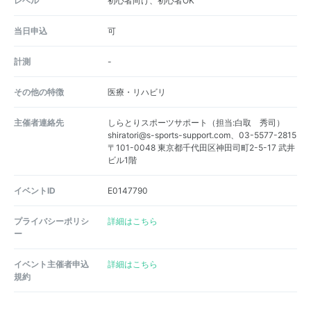
レベル
初心者向け、初心者OK
当日申込
可
計測
-
その他の特徴
医療・リハビリ
主催者連絡先
しらとりスポーツサポート（担当:白取 秀司）
shiratori@s-sports-support.com、03-5577-2815
〒101-0048 東京都千代田区神田司町2-5-17 武井
ビル1階
イベントID
E0147790
プライバシーポリシ
詳細はこちら
ー
イベント主催者申込
詳細はこちら
規約