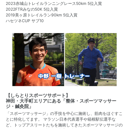
2023赤城山トレイルランニングレース50km 5位入賞
2022FTRみなの50K 5位入賞
2019美ヶ原トレイルラン90km 5位入賞
ハセツネCUP サブ10
【しらとりスポーツサポート】
神田・大手町エリア
にある
「整体・スポーツマッサー
ジ・鍼灸院」
「スポーツマッサージ」の手技を中心に施術し、筋肉をほぐすこ
とに特化してます。 マラソン日本代表選手や箱根駅伝選手な
ど、トップアスリートたちを施術してきたスポーツマッサージの