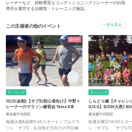
レーナーなど、経験豊富なコンディショニングトレーナーの白取
秀司が運営する治療院・トレーニング施設。
一覧を見る
この主催者の他のイベント
受付中
ランニング
ランニング
10/2(金朝)【サブ5/初心者向け】中野ト
しらとり練【チャレンジサブ
レーナーのマラソン練習会 1km×5本
0/3.5】9/29(火夜) 8
東京都千代田区
東京都千代田区
毎週火曜&金曜9:45スタート！フルマラ
毎週火曜日19:00ス
ソン「サブ5」を目指す方向けの平日練
ン「サブ3」「サブ3:10