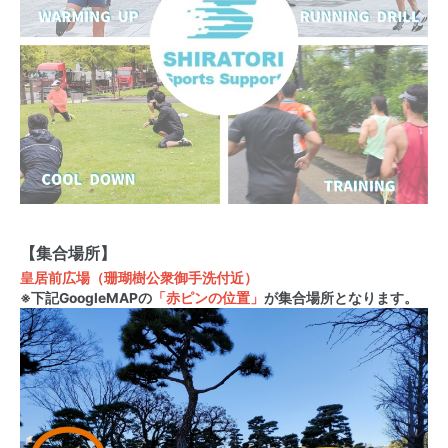
【集合場所】
皇居前広場（珊瑚樹公衆御手洗付近）
※下記GoogleMAPの
「赤ピンの位置」
が集合場所となります。