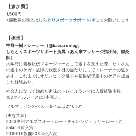
【参加費】
1,500円
※回数券の購入は
しらとりスポーツサポートHP
にてお願いします
【担当】
中野一樹トレーナー（
@kazu.runlog
）
しらとりスポーツサポート所属（あん摩マッサージ指圧師、鍼灸
師）
大学時に箱根駅伝マネージャーとして選手を支えた際、たくさん
の選手のケガ・故障の状況を目の当たりにしてトレーナーの道を
志す。これまでにオリンピック選手や箱根駅伝選手のケアを担当
した経験あり。
社会人になって始めた趣味のトレイルランでは入賞経験多数。
100マイルレースは7本完走。
フルマラソンのベストタイムは2:46'10"
[主な実績]
2023甲州アルプスオートルートチャレンジ・リリールート約
55km 4位入賞
2019FTR飯能50K 4位入賞