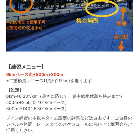
【練習メニュー】
6kmペース走+500m+300m
※二重橋周回コース(1周約1.17km)を走ります
［設定］
6km→6'30"/km（暑さに応じて、途中給水休憩を挟みます）
500m→2'50"(5'40"/kmペース)
300m→1'40"(5'30"/kmペース)
メイン練習の本数やタイム設定の調整などは自由です。ご自身の
レベルや体調、レースまでのスケジュールに合わせて練習会をご
活用ください。