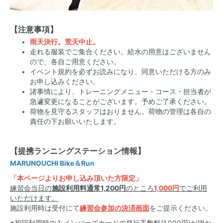
【注意事項】
雨天決行。荒天中止。
走れる服装でご集合ください。給水の用意はございません
ので、各自ご用意ください。
イベント規約を必ずお読みになり、
同意いただける方のみ
お申し込みください。
諸事情により、トレーニングメニュー・コース・
担当者が
急遽変更になることがございます。予めご了承ください。
荷物を見守るスタッフはおりません。荷物の管理は各自の
責任の下お願いいたします。
【提携ランニングステーション情報】
MARUNOUCHI Bike＆Run
「本ページよりお申し込み頂いた方限定」
練習会当日の
施設利用料通常1,200円
のところ
1,000円
でご利用
いただけます。
施設利用時は受付にて
練習会参加の決済画面
をご提示ください。
※初回利用時のみメンバーズカードの発行手数料(1,000円)が掛か