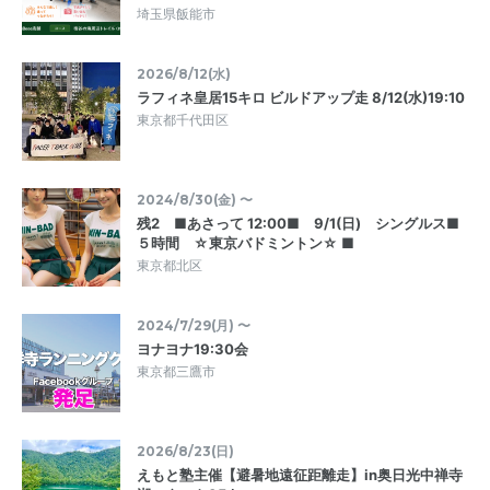
埼玉県飯能市
2026/8/12(水)
ラフィネ皇居15キロ ビルドアップ走 8/12(水)19:10
東京都千代田区
2024/8/30(金) 〜
残2 ■あさって 12:00■ 9/1(日) シングルス■
５時間 ☆東京バドミントン☆ ■
東京都北区
2024/7/29(月) 〜
ヨナヨナ19:30会
東京都三鷹市
2026/8/23(日)
えもと塾主催【避暑地遠征距離走】in奥日光中禅寺