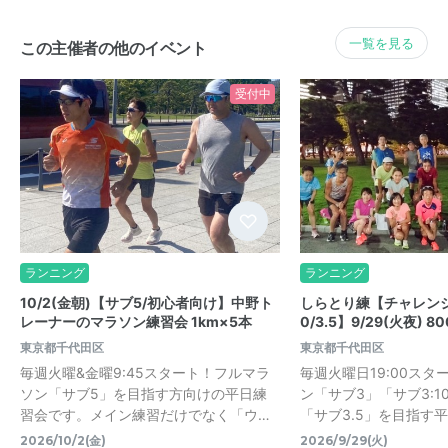
一覧を見る
この主催者の他のイベント
受付中
ランニング
ランニング
10/2(金朝)【サブ5/初心者向け】中野ト
しらとり練【チャレンジサブ
レーナーのマラソン練習会 1km×5本
0/3.5】9/29(火夜) 8
東京都千代田区
東京都千代田区
毎週火曜&金曜9:45スタート！フルマラ
毎週火曜日19:00ス
ソン「サブ5」を目指す方向けの平日練
ン「サブ3」「サブ3:10
習会です。メイン練習だけでなく「ウ…
「サブ3.5」を目指す平
2026/10/2(金)
2026/9/29(火)