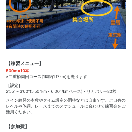
【練習メニュー】
500m×10本
※二重橋周回コース(1周約1.17km)を走ります
［設定］
2'55"～3’00”(5'50"km～6'00"/kmペース)・リカバリー80秒
メイン練習の本数やタイム設定の調整などは自由です。ご自身の
レベルや体調、レースまでのスケジュールに合わせて練習会をご
活用ください。
【参加費】