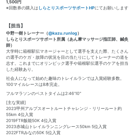
1,500円
※回数券の購入は
しらとりスポーツサポートHP
にてお願いします
【担当】
中野一樹トレーナー（
@kazu.runlog
）
しらとりスポーツサポート所属（あん摩マッサージ指圧師、鍼灸
師）
大学時に箱根駅伝マネージャーとして選手を支えた際、たくさん
の選手のケガ・故障の状況を目の当たりにしてトレーナーの道を
志す。これまでにオリンピック選手や箱根駅伝選手のケアを担当
した経験あり。
社会人になって始めた趣味のトレイルランでは入賞経験多数。
100マイルレースは8本完走。
フルマラソンのベストタイムは2:46'10"
[主な実績]
2023甲州アルプスオートルートチャレンジ・リリールート約
55km 4位入賞
2019FTR飯能50K 4位入賞
2023赤城山トレイルランニングレース50km 5位入賞
2022FTRみなの50K 5位入賞