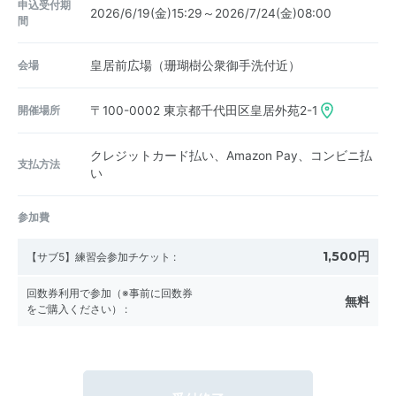
申込受付期
2026/6/19(金)15:29～2026/7/24(金)08:00
間
会場
皇居前広場（珊瑚樹公衆御手洗付近）
開催場所
〒100-0002
東京都千代田区皇居外苑2-1
クレジットカード払い、Amazon Pay、コンビニ払
支払方法
い
参加費
1,500円
【サブ5】練習会参加チケット
:
回数券利用で参加（※事前に回数券
無料
をご購入ください）
: