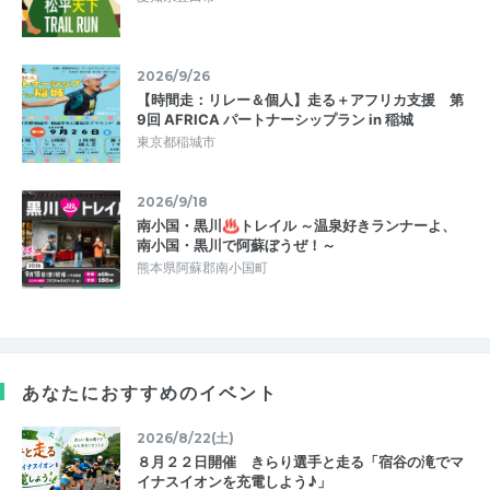
2026/9/26
【時間走：リレー＆個人】走る＋アフリカ支援 第
9回 AFRICA パートナーシップラン in 稲城
東京都稲城市
2026/9/18
南小国・黒川♨トレイル ～温泉好きランナーよ、
南小国・黒川で阿蘇ぼうぜ！～
熊本県阿蘇郡南小国町
あなたにおすすめのイベント
2026/8/22(土)
８月２２日開催 きらり選手と走る「宿谷の滝でマ
イナスイオンを充電しよう♪」