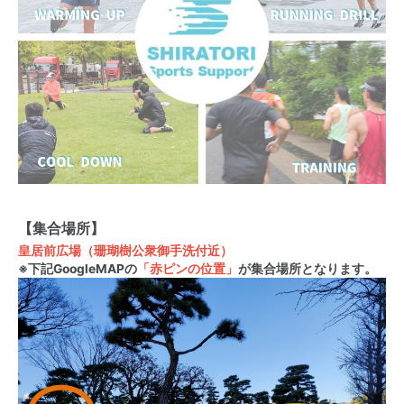
【集合場所】
皇居前広場（珊瑚樹公衆御手洗付近）
※下記GoogleMAPの
「赤ピンの位置」
が集合場所となります。