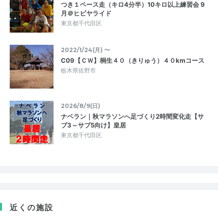
つき１ペース走（キロ4分半）10キロ以上練習会 9
月＠ヒビヤライド
東京都千代田区
2022/1/24(月) 〜
C09【ＣＷ】桐生４０（きりゅう）４０kmコース
栃木県佐野市
2026/8/9(日)
ナベラン｜秋マラソンへ足づくり2時間変化走【サ
ブ3～サブ5向け】皇居
東京都千代田区
近くの施設