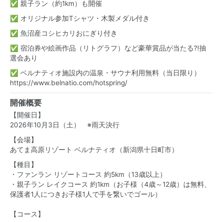
✅ 親子ラン（約1km）も開催
✅ オリジナル参加Tシャツ・木製メダル付き
✅ 魚沼産コシヒカリおにぎり付き
✅ 宿泊券や絵画作品（リトグラフ）など豪華賞品が当たる⁈抽
選会あり
✅ ベルナティオ施設内の温泉・サウナ利用無料（当日限り）
https://www.belnatio.com/hotspring/
開催概要
【開催日】
2026年10月3日（土） ※雨天決行
【会場】
あてま高原リゾート ベルナティオ（新潟県十日町市）
【種目】
・ファンラン リゾートコース 約5km（13歳以上）
・親子ラン レイクコース 約1km（お子様（4歳～12歳）は無料、
保護者1人につきお子様1人で手を繋いでゴール）
【コース】