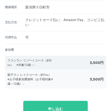
開催場所
新潟県十日町市
クレジットカード払い、Amazon Pay、コンビニ払
支払方法
い
代理申込
可
参加費
ファンラン リゾートコース（約5
3,500円
㎞） ※対象13歳～
:
親子ラン レイクコース（約1㎞）
3,500円
※お子様参加費無料（お子様対象4
歳～12歳）
:
申し込む