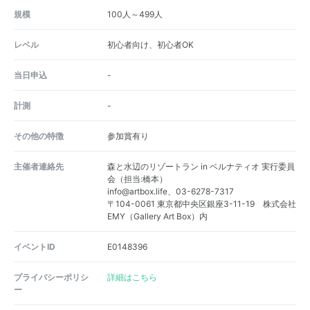
規模
100人～499人
レベル
初心者向け、初心者OK
当日申込
-
計測
-
その他の特徴
参加賞有り
主催者連絡先
森と水辺のリゾートラン in ベルナティオ 実行委員
会（担当:橋本）
info@artbox.life、03-6278-7317
〒104-0061 東京都中央区銀座3-11-19 株式会社
EMY（Gallery Art Box）内
イベントID
E0148396
プライバシーポリシ
詳細はこちら
ー