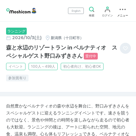
English
検索
ログイン
メニュー
ランニング
2026/10/3(土)
新潟県（十日町市）
森と水辺のリゾートラン in ベルナティオ ス
ペシャルゲスト野口みずきさん
受付中
イベント
100人～499人
初心者向け、初心者OK
参加賞有り
自然豊かなベルナティオの森や水辺を舞台に、野口みずきさんを
スペシャルゲストに迎えるランニングイベントです。速さを競う
のではなく、景色や仲間との時間を楽しみながら走るので初心者
も大歓迎。ランニングの後は、アートに彩られた空間、地元の
食、温泉も満喫。心も体もリフレッシュできる、ベルナティオな