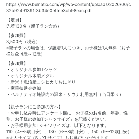
https://www.belnatio.com/wp/wp-content/uploads/2026/06/c
32b92491391f3b34e0effee3cb98eac.pdf
【定員】
先着130名（親子ラン含め）
【参加費】
3,500円（税込）
※親子ランの場合は、保護者1人につき、お子様は1人無料（お子
様対象 4歳～12歳）
【参加賞】
・オリジナル参加Tシャツ
・オリジナル木製メダル
・新米！魚沼産コシヒカリおにぎり
・豪華抽選会参加
・ベルナティオ施設内の温泉・サウナ利用無料（当日限り）
【親子ランにご参加の方へ】
・お申し込み時にアンケート欄に「お子様のお名前、年齢、性
別、お子様の参加Tシャツサイズ」を記載ください。
・お子様用参加Tシャツサイズは、以下となります。
110（4〜5歳目安）、130（6〜8歳目安）、150（9〜12歳目安）
※大人サイズ（S～XLサイズ）もお選びいただけます。