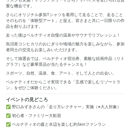
ッスンも実施！トップアスリートからアドバイスを受けられる貴
重な機会です。
さらにオリジナル参加Tシャツを着用して走ることで、走ること
そのものを「体験型アート」と捉え、皆さまと共に一日限りの作
品を創り上げます。
走った後はベルナティオ自慢の温泉やサウナでリフレッシュ！
魚沼産コシヒカリのおにぎりや地域の魅力を楽しみながら、参加
者同士の交流もお楽しみいただけます。
そして抽選会では、ベルナティオ宿泊券、素敵な絵画作品（リト
グラフ）など豪華景品が当たるチャンスも！
スポーツ、自然、温泉、食、アート、そして人との出会い。
ベルナティオだからこそ実現できる「五感で楽しむリゾートラ
ン」をぜひご体験ください。
イベントの見どころ
✅ 野口みずきさんの「走り方レクチャー」実施（※大人対象）
✅ 初心者・ファミリー大歓迎
✅ ベルナティオの森と水辺を楽しむ約5kmファンラン