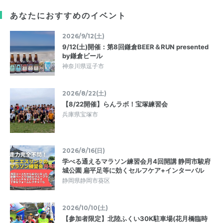
あなたにおすすめのイベント
2026/9/12(土)
9/12(土)開催：第8回鎌倉BEER＆RUN presented
by鎌倉ビール
神奈川県逗子市
2026/8/22(土)
【8/22開催】らんラボ！宝塚練習会
兵庫県宝塚市
2026/8/16(日)
学べる通えるマラソン練習会月4回開講 静岡市駿府
城公園 扁平足等に効くセルフケア+インターバル
静岡県静岡市葵区
2026/10/10(土)
【参加者限定】北陸ふくい30K駐車場(花月橋臨時