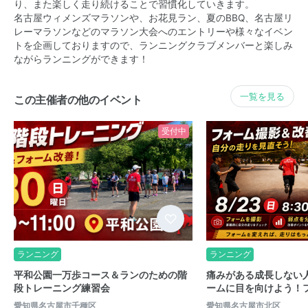
り、また楽しく走り続けることで習慣化していきます。
名古屋ウィメンズマラソンや、お花見ラン、夏のBBQ、名古屋リ
レーマラソンなどのマラソン大会へのエントリーや様々なイベン
トを企画しておりますので、ランニングクラブメンバーと楽しみ
ながらランニングができます！
一覧を見る
この主催者の他のイベント
受付中
ランニング
ランニング
平和公園一万歩コース＆ランのための階
痛みがある成長しない
段トレーニング練習会
ームに目を向けよう！
愛知県名古屋市千種区
愛知県名古屋市北区