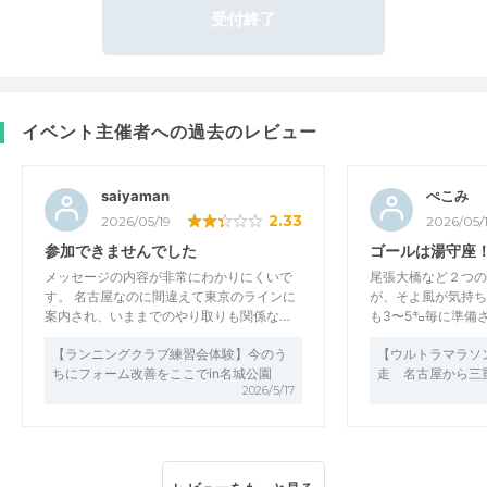
受付終了
イベント主催者への過去のレビュー
saiyaman
ぺこみ
2.33
2026/05/19
2026/05/
参加できませんでした
ゴールは湯守座
メッセージの内容が非常にわかりにくいで
尾張大橋など２つの
す。 名古屋なのに間違えて東京のラインに
が、そよ風が気持ち
案内され、いままでのやり取りも関係な…
も3〜5㌔毎に準備
【ランニングクラブ練習会体験】今のう
【ウルトラマラソ
ちにフォーム改善をここでin名城公園
走 名古屋から三
2026/5/17