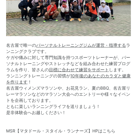
名古屋で唯一の
パーソナルトレーニングジムが運営・指導する
ラ
ンニングクラブです。
ケガや痛みに対して専門知識を持つスポーツトレーナーが、パー
ソナルトレーニングやストレッチなどを組み合わせた練習プログ
ラムを作り、皆さんの
目標に合わせて練習をサポート
します。
ランニングトレーニングの習慣が
10年後のあなたのカラダと健康
を作ります
！
名古屋ウィメンズマラソンや、お花見ラン、夏のBBQ、名古屋リ
レーマラソンなどのマラソン大会へのエントリーや様々なイベン
トを企画しております。
ともに楽しいランニングライフを送りましょう！
是非体験会へお越しください！
MSR【マタドール・スタイル・ランナーズ】HPはこちら