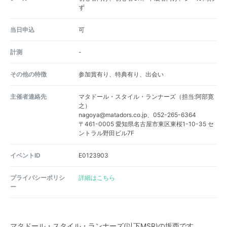
ず
当日申込
可
計測
-
その他の特徴
参加賞有り、特典有り、出会い
主催者連絡先
マタドール・スタイル・ランナーズ（担当:阿部寛
之）
nagoya@matadors.co.jp、052-265-6364
〒461-0005 愛知県名古屋市東区東桜1-10-35 セ
ントラル野田ビル7F
イベントID
E0123903
プライバシーポリシ
詳細はこちら
ー
マタドール・スタイル・ランナーズ(以下MSR)の坂西です。