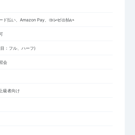
ド払い、Amazon Pay、
コンビニ払い
可
種目：フル、ハーフ)
習会
上級者向け