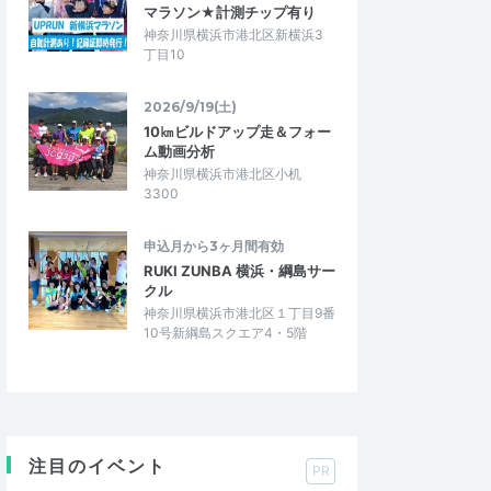
マラソン★計測チップ有り
神奈川県横浜市港北区新横浜3
丁目10
2026/9/19(土)
10㎞ビルドアップ走＆フォー
ム動画分析
神奈川県横浜市港北区小机
3300
申込月から3ヶ月間有効
RUKI ZUNBA 横浜・綱島サー
クル
神奈川県横浜市港北区１丁目9番
10号新綱島スクエア4・5階
注目のイベント
PR