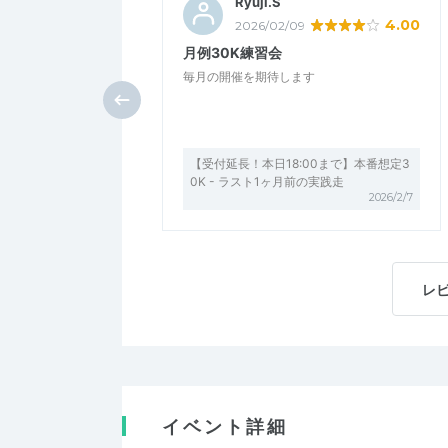
Ryuji.S
4.00
2026/02/09
月例30K練習会
毎月の開催を期待します
【受付延長！本日18:00まで】本番想定3
0K - ラスト1ヶ月前の実践走
2026/2/7
レ
イベント詳細