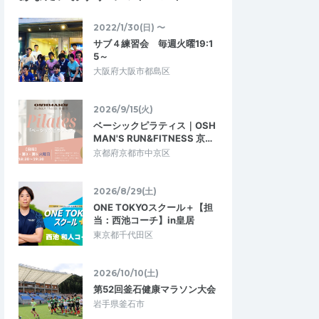
ITARU
5.00
5.00
2024/12/07
2022/1/30(日) 〜
た。ただし必死w
一人ではできないハードな練習がで
サブ４練習会 毎週火曜19:1
きる
習、当然トラックで走
5～
同レベル以上の早い人についてペースを上
う状態で参加。他の参
大阪府大阪市都島区
げた練習ができる。 久保コーチの適切なア
）の速い人が多い中…
ドバイスがいただけるので、自分では気…
2026/9/15(火)
シーズン開幕】トラッ
【アミトラ2024 ★ 2nd】フルマラソン
ベーシックピラティス｜OSH
ラブ『アミノバリ…
のために必ずやりたいトラック練習！！
MAN'S RUN&FITNESS 京…
2025/8/8～2025/12/19
2024/8/9～2024/11/29
京都府京都市中京区
2026/8/29(土)
ONE TOKYOスクール＋【担
当：西池コーチ】in皇居
東京都千代田区
2026/10/10(土)
第52回釜石健康マラソン大会
岩手県釜石市