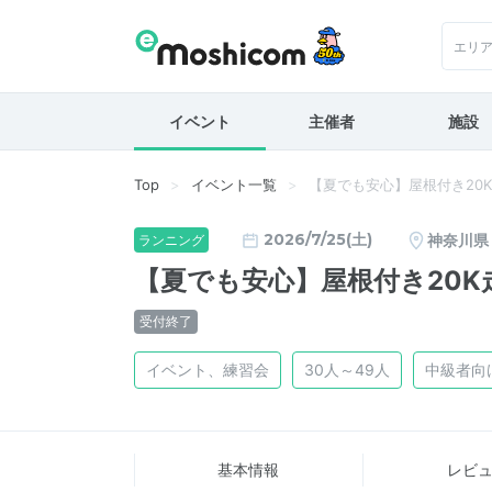
エリ
イベント
主催者
施設
Top
イベント一覧
【夏でも安心】屋根付き20
2026/7/25(土)
神奈川県
ランニング
【夏でも安心】屋根付き20
受付終了
イベント、練習会
30人～49人
中級者向
基本情報
レビ