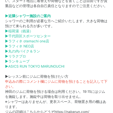
い。スタート地点に着替えや荷物などを置くことは自由ですが貴
重品などの管理は各自自己責任となりますのでご注意ください。
▶近隣シャワー施設のご案内
シャワーのご利用が必要な方へご紹介いたします。大きな荷物は
預けて来られる方が多いです。
▶
稲荷湯（銭湯）
▶
千代田区スポーツセンター
▶
ラフィネ otemachi one店
▶
ラフィネ NEO店
▶
丸の内バイク＆ラン
▶
リラクプロ
▶
ランキューブ
▶
ASICS RUN TOKYO MARUNOUCHI
▶レッスン前にジムに荷物を預けたい方
申込みの際にコメント欄にジムに荷物を預けることを記入して下
さい。
神田のジムに荷物を預ける場合は利用ください。19:15にはジム
を施錠します。施錠中は荷物を取り出せません。
※シャワーはありませんが、更衣スペース、荷物置き用の棚はあ
ります。
ジムの詳細はこちらからどうぞ
https://naberun.com/