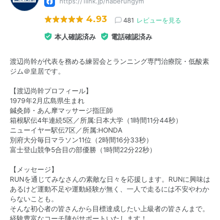
https://1link.jp/naberungym
4.93
481
レビューを見る
本人確認済み
電話確認済み
渡辺尚幹が代表を務める練習会とランニング専門治療院・低酸素
ジム＠皇居です。
【渡辺尚幹プロフィール】
1979年2月広島県生まれ
鍼灸師・あん摩マッサージ指圧師
箱根駅伝4年連続5区／所属:日本大学（1時間11分44秒）
ニューイヤー駅伝7区／所属:HONDA
別府大分毎日マラソン11位（2時間16分33秒）
富士登山競争5合目の部優勝（1時間22分22秒）
【メッセージ】
RUNを通じてみなさんの素敵な日々を応援します。RUNに興味は
あるけど運動不足や運動経験が無く、一人で走るには不安やわか
らないことも。
そんな初心者の皆さんから目標達成したい上級者の皆さんまで。
経験豊富なコーチ陣がサポートいたします！