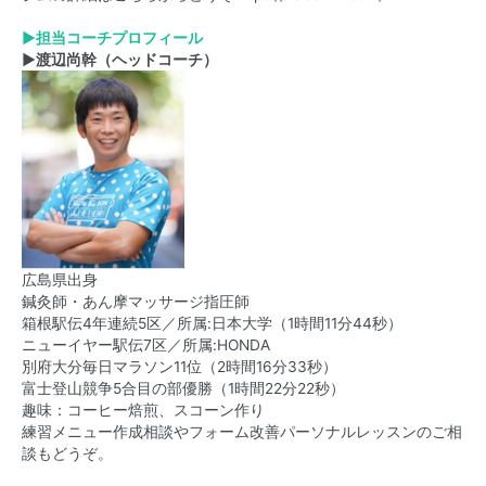
▶担当コー
チプロフィール
▶渡辺尚幹（ヘッドコーチ）
広島県出身
鍼灸師・あん摩マッサージ指圧師
箱根駅伝4年連続5区／所属:日本大学（1時間11分44秒）
ニューイヤー駅伝7区／所属:HONDA
別府大分毎日マラソン11位（2時間16分33秒）
富士登山競争5合目の部優勝（1時間22分22秒）
趣味：コーヒー焙煎、スコーン作り
練習メニュー作成相談やフォーム改善パーソナルレッスンのご相
談もどうぞ。