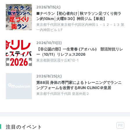
2026/9/15(火)
■ナベラン【初心者向け│秋マラソン足づくり街ラ
ン約10km│火曜9:30】神田ジム【単発】
東京都千代田区東京都千代田区内神田１－１２－１３ 第
一内神田ビル１F
2026/10/11(日)
【非公認の部】一生青春 (アオハル) 部活対抗リレ
ー（10/11）リレフェス2026
東京都新宿区霞ケ丘町10-1
2026/8/25(火)
第88回 身体の専門家によるトレーニングでランニ
ングフォームを改善するRUN CLINIC＠皇居
東京都千代田区千代田 皇居外苑２
PR
注目のイベント