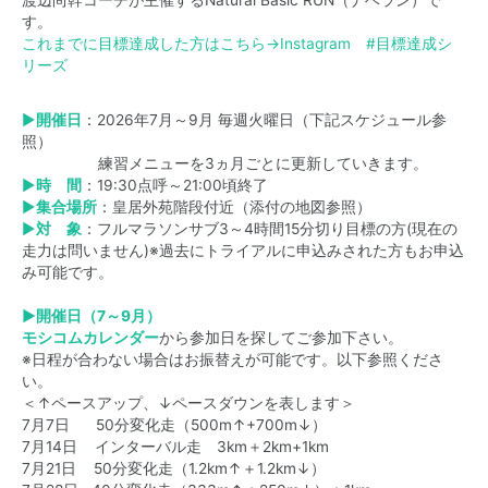
渡辺尚幹コーチが主催するNatural Basic RUN（ナベラン）で
す。
これまでに目標達成した方はこちら→
Instagram #目標達成シ
リーズ
▶
開催日
：2026年7月～9月 毎週火曜日（下記スケジュール参
照）
練習メニューを3ヵ月ごとに更新していきます。
▶
時 間
：19:30点呼～21:00頃終了
▶
集合場所
：皇居外苑階段付近（添付の地図参照）
▶
対 象
：フルマラソンサブ3～4時間15分切り目標の方(現在の
走力は問いません)※過去にトライアルに申込みされた方もお申込
み可能です。
▶開催日（7～9月）
モシコムカレンダー
から参加日を探してご参加下さい。
※日程が合わない場合はお振替えが可能です。以下参照くださ
い。
＜↑ペースアップ、↓ペースダウンを表します＞
7月7日 50分変化走（500m↑+700m↓）
7月14日 インターバル走 3km＋2km+1km
7月21日 50分変化走（1.2km↑＋1.2km↓）