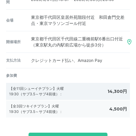
間
東京都千代田区皇居外苑階段付近 和田倉門交差
会場
点・東京マラソンゴール付近
東京都千代田区千代田線二重橋前駅6番出口付近
開催場所
（東京駅丸の内駅前広場から徒歩3分）
支払方法
クレジットカード払い、Amazon Pay
参加費
【全11回シューイチプラン】火曜
14,300円
19:30（サブ3.5～サブ4前後）
:
【全3回ツキイチプラン】火曜
4,500円
19:30（サブ3.5～サブ4前後）
: