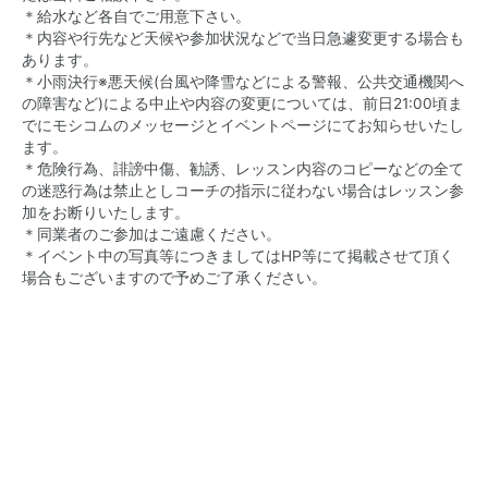
＊給水など各自でご用意下さい。
＊内容や行先など天候や参加状況などで当日急遽変更する場合も
あります。
＊小雨決行※悪天候(台風や降雪などによる警報、公共交通機関へ
の障害など)による中止や内容の変更については、前日21:00頃ま
でにモシコムのメッセージとイベントページにてお知らせいたし
ます。
＊危険行為、誹謗中傷、勧誘、レッスン内容のコピーなどの全て
の迷惑行為は禁止としコーチの指示に従わない場合はレッスン参
加をお断りいたします。
＊同業者のご参加はご遠慮ください。
＊イベント中の写真等につきましてはHP等にて掲載させて頂く
場合もございますので予めご了承ください。