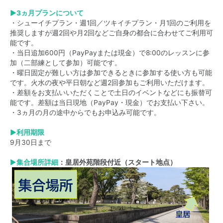
▶3ヵ月プランについて
・シューイチプラン・週1回／ツキイチプラン・
月1回のご利用を
推奨しますが週2回や月2回などご自身の都合に
合わせてご利用可
能です。
・当日追加600円（PayPayまたは現金）で8:
00のレッスンに参
加（二部練として参加）可能です。
・
曜日固定が難しい方は参加できるときに参加する使い方も可能
です
。火水の夜や平日朝など週2回参加もご利用いただけます。
・
差額をお支払いいただくことで土日のイベントなどにも振替可
能で
す。差額は当日現地（PayPay・現金）でお支払い下さい。
・3ヵ月の月の途中からでもお申込み可能です。
▶利用期限
9月30日まで
▶
集合場所詳細
：皇居外苑階段付近（スタート地点）