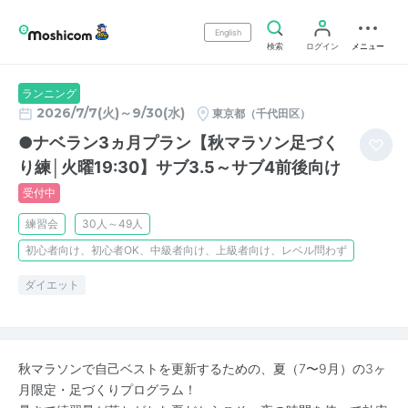
English
検索
ログイン
メニュー
ランニング
2026/7/7(火)～9/30(水)
東京都（千代田区）
●ナベラン3ヵ月プラン【秋マラソン足づく
り練│火曜19:30】サブ3.5～サブ4前後向け
受付中
練習会
30人～49人
初心者向け、初心者OK、中級者向け、上級者向け、レベル問わず
ダイエット
秋マラソンで自己ベストを更新するための、夏（7〜9月）の3ヶ
月限定・足づくりプログラム！