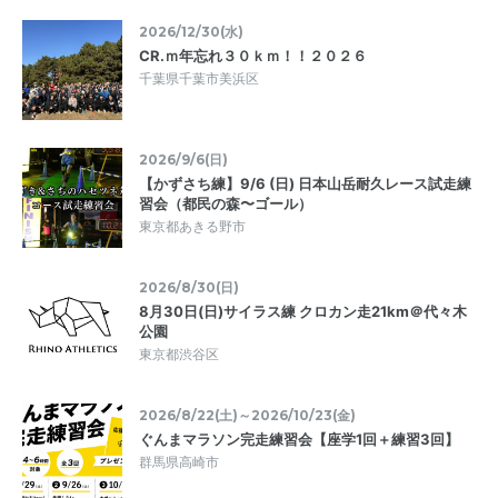
2026/12/30(水)
CR.ｍ年忘れ３０ｋｍ！！２０２６
千葉県千葉市美浜区
2026/9/6(日)
【かずさち練】9/6 (日) 日本山岳耐久レース試走練
習会（都民の森〜ゴール）
東京都あきる野市
2026/8/30(日)
8月30日(日)サイラス練 クロカン走21km＠代々木
公園
東京都渋谷区
2026/8/22(土)～2026/10/23(金)
ぐんまマラソン完走練習会【座学1回＋練習3回】
群馬県高崎市