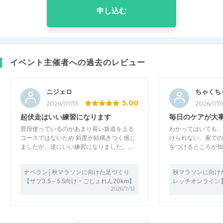
申し込む
イベント主催者への過去のレビュー
ニジェロ
ちゃくち
5.00
2026/07/13
2026/07/
起伏走はいい練習になります
毎日のケアが大
普段使っているのがあまり長い坂道を上る
わかってはいても、
コースではないため 斜度が結構きつく感じ
けられない、家での
ましたが、逆にいい練習になりました。…
をつけるところが知
ナベラン│秋マラソンに向けた足づくり
秋マラソンに向け
【サブ3.5～5.5向け・ごしょれん20km】
レッチオンライン
2026/7/12