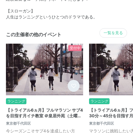
【スローガン】
人生はランニングというひとつのドラマである。
一覧を見る
この主催者の他のイベント
受付中
ランニング
ランニング
【トライアル6ヵ月】フルマラソン サブ4
【トライアル6ヵ月】
を目指す月イチ教室 ＠皇居外苑（土曜…
30分～45分を目指す
東京都千代田区
東京都千代田区
今シーズンこそサブ4を達成したい方
マラソンに挑戦したい