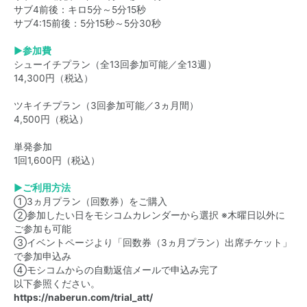
サブ4前後：キロ5分～5分15秒
サブ4:15前後：5分15秒～5分30秒
▶参加費
シューイチプラン（全13回参加可能／全13週）
14,300円（税込）
ツキイチプラン（3回参加可能／3ヵ月間）
4,500円（税込）
単発参加
1回1,600円（税込）
▶ご利用方法
①3ヵ月プラン（回数券）をご購入
②参加したい日をモシコムカレンダーから選択 ※木曜日以外に
ご参加も可能
③イベントページより「回数券（3ヵ月プラン）出席チケット」
で参加申込み
④モシコムからの自動返信メールで申込み完了
以下参照ください。
https://naberun.com/trial_att/