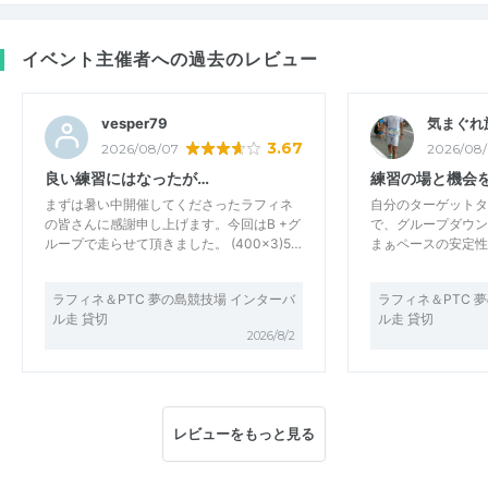
イベント主催者への過去のレビュー
vesper79
気まぐれ
3.67
2026/08/07
2026/08
良い練習にはなったが…
練習の場と機会
まずは暑い中開催してくださったラフィネ
自分のターゲット
の皆さんに感謝申し上げます。今回はB +グ
で、グループダウン
ループで走らせて頂きました。 (400×3)5…
まぁペースの安定性
ラフィネ＆PTC 夢の島競技場 インターバ
ラフィネ＆PTC 
ル走 貸切
ル走 貸切
2026/8/2
レビューをもっと見る