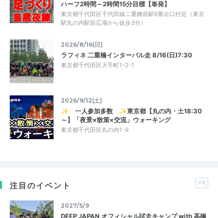
ハーフ2時間～2時間15分目標【単発】
東京都千代田区千代田線二重橋前駅6番出口付近（東京
駅丸の内駅前広場から徒歩3分）
2026/8/16(日)
ラフィネ 二重橋インターバル走 8/16(日)7:30
東京都千代田区大手町1-2-1
2026/9/12(土)
✨ 一人参加多数 ✨東京都【丸の内・土18:30
～】「夜景×散策×交流」ウォーキング
東京都千代田区丸の内1-9
PR
注目のイベント
2027/5/9
DEEP JAPAN オフィシャル試走キャンプ with 高橋