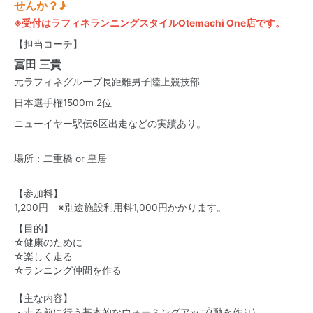
せんか？♪
※受付はラフィネランニングスタイルOtemachi One店です。
【担当コーチ】
冨田 三貴
元ラフィネグループ長距離男子陸上競技部
日本選手権1500m 2位
ニューイヤー駅伝6区出走などの実績あり。
場所：二重橋 or 皇居
【参加料】
1,200円 ※別途施設利用料1,000円かかります。
【目的】
☆健康のために
☆楽しく走る
☆ランニング仲間を作る
【主な内容】
・走る前に行う基本的なウォーミングアップ(動き作り)