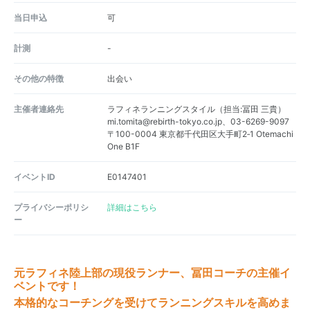
当日申込
可
計測
-
その他の特徴
出会い
主催者連絡先
ラフィネランニングスタイル（担当:冨田 三貴）
mi.tomita@rebirth-tokyo.co.jp、03-6269-9097
〒100-0004 東京都千代田区大手町2‐1 Otemachi
One B1F
イベントID
E0147401
プライバシーポリシ
詳細はこちら
ー
元ラフィネ陸上部の現役ランナー、冨田コーチの主催イ
ベントです！
本格的なコーチングを受けてランニングスキルを高めま