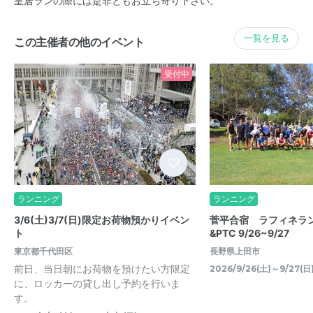
皇居ランの際には是非ともお立ち寄り下さい。
一覧を見る
この主催者の他のイベント
受付中
ランニング
ランニング
3/6(土)3/7(日)限定お荷物預かりイベン
菅平合宿 ラフィネラ
ト
&PTC 9/26~9/27
東京都千代田区
長野県上田市
前日、当日朝にお荷物を預けたい方限定
2026/9/26(土)～9/27(日
に、ロッカーの貸し出し予約を行いま
す。