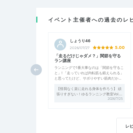
イベント主催者への過去のレ
しょうり46
5.00
2026/07/27
「走るだけじゃダメ？」関節を守る
ラン講座
ランニングで1番大事なのは「関節を守るこ
と」! 「走っていれば内転筋も鍛えられる」
と思ってたけど、サボりやすい筋肉だか…
【怪我なく楽に走れる身体を作ろう】 ​​​​​​​頑
張りすぎない！ゆるランニング教室Vol.…
2026/7/25
レ