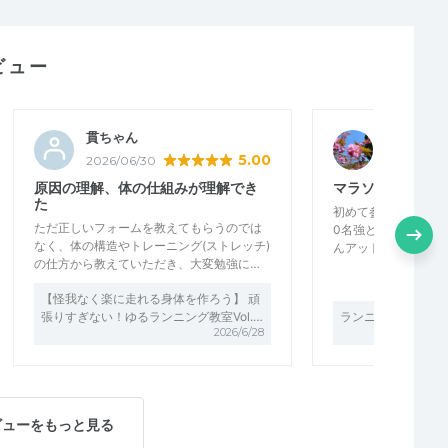
ビュー
貫ちゃん
ゆうこり
5.00
2026/06/30
2025/12/0
原因の理解、体の仕組みが理解でき
マラソン仲間を作
た
初めて参加した日は
ただ正しいフォームを教えてもらうのでは
0名強ととても大人
なく、体の構造やトレーニング(ストレッチ)
んアットホームな感
の仕方から教えていただき、大変勉強に…
【怪我なく楽に走れる身体を作ろう】 ​​​​​​​頑
張りすぎない！ゆるランニング教室Vol.…
ランニングサークル
2026/6/28
ビューをもっと見る