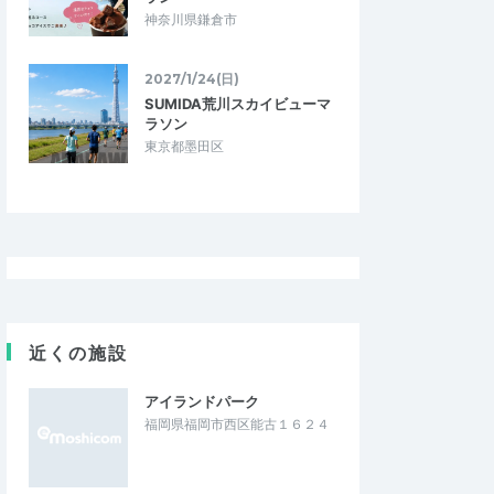
神奈川県鎌倉市
2027/1/24(日)
SUMIDA荒川スカイビューマ
ラソン
東京都墨田区
近くの施設
アイランドパーク
福岡県福岡市西区能古１６２４