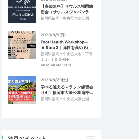
【参加無料】サウルス福岡練
習会（サウルスジャパンラ…
福岡県福岡市中央区大濠公園
2026/8/9(日)
Foot Health Workshop―
◾️Step 3｜弾性を高める(…
福岡県福岡市中央区大名２丁目
１１−１５ SHIN-
AKASAKAMON 2F
2026/8/29(土)
学べる通えるマラソン練習会
月4回 福岡市大濠公園 扁平…
福岡県福岡市中央区大濠公園1
注目のイベント