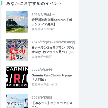
あなたにおすすめのイベント
2025/7/11(金) 〜
狩野川神島公園parkrun【ボ
ランティア募集】
静岡県伊豆の国市
ん２０２
大～谷さん
5.00
5.00
8
2025/10/17
2026/7/2(木)～2026/9/30(水)
るには最適！
「ランニングを始めようとする方に
●ナベラン3ヵ月プラン【初心
最適」
、他の参加者の人数が6
者向け│秋マラソン足づくり…
正しいフォームや走りのメカニズム(どんな
数で驚きましたが、皆さ
東京都千代田区
動きをして、どこに力が入っている等)を詳
じでとても話しやす…
しく学ぶことができました。特に、「疲…
2026/9/12(土)
【ゆるランニング教室】楽に走れるラン
Garmin Run Club in Hyogo
「福岡ゆる×ラン」
ニングフォーム見直しセミナー 第5回
「入門編」
2019/11/20 〜
2025/10/11
兵庫県神戸市中央区
2026/9/13(日)
【ゆるラン】生チョコアイス
ラン