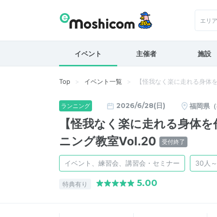
エリ
イベント
主催者
施設
Top
イベント一覧
【怪我なく楽に走れる身体を作ろう
2026/6/28(日)
福岡県（
ランニング
【怪我なく楽に走れる身体を作ろう
ニング教室Vol.20
受付終了
イベント、練習会、講習会・セミナー
30人～
5.00
特典有り