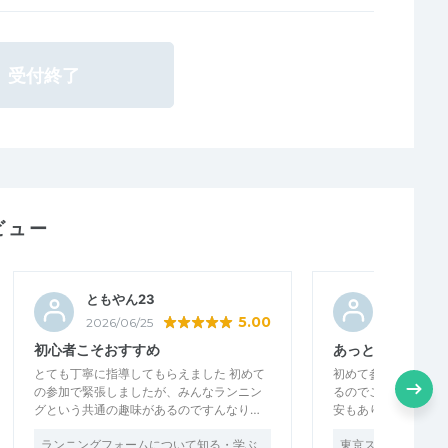
受付終了
ビュー
ともやん23
tmyy
5.00
2026/06/25
2026/06/1
初心者こそおすすめ
あっという間の楽
とても丁寧に指導してもらえました 初めて
初めて参加しました
の参加で緊張しましたが、みんなランニン
るのでこういうイベ
グという共通の趣味があるのですんなり…
安もありましたが、
ランニングフォームについて知る・学ぶ
東京スカイツリー＆