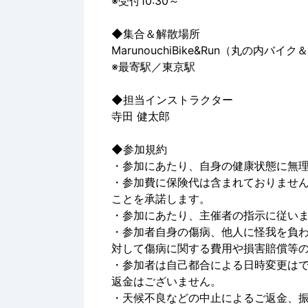
※受付10:30～
◆集合＆解散場所
MarunouchiBike&Run（丸の内バイ
※最寄駅／東京駅
◆担当インストラクター
寺田 健太郎
◆参加規約
・参加にあたり、自身の健康状態に無
・参加費に保険代は含まれておりませ
ことを承諾します。
・参加にあたり、主催者の指示に従い
・参加者自身の傷病、他人に怪我を負
対して傷病に関する費用や損害賠償等
・参加者は自己都合による日時変更は
返金はございません。
・天候不良などの中止によるご返金、