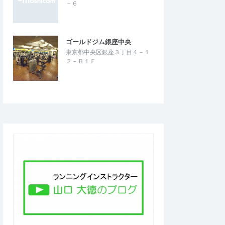
－６
ゴールドジム銀座中央
東京都中央区銀座３丁目４－１
２－Ｂ１Ｆ