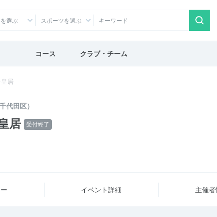
アを選ぶ
スポーツを選ぶ
コース
クラブ・チーム
＠皇居
千代田区）
皇居
受付終了
ュー
イベント詳細
主催者