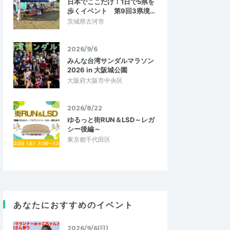
日本でここだけ！1日で5県を
歩くイベント 第9回3県境…
茨城県古河市
2026/9/6
みんな台湾サンダルマラソン
2026 in 大阪城公園
大阪府大阪市中央区
2026/8/22
ゆるっと街RUN＆LSD～レガ
シー後編～
東京都千代田区
カツケン
5.00
5.00
5
2026/06/14
しい時間でした
一人でも不安なく参加できます
 普段は一人で走ってい
県外からの出張で観光ついでにランも出来
ントに慣れておらず不
るので一石二鳥だと思い参加しました。一
あなたにおすすめのイベント
寺田コーチはもちろ…
人で20kmも大丈夫かといろいろ不安でし…
東京タワーを巡る20
2026/9/6(日)
東京スカイツリー＆東京タワーを巡る20