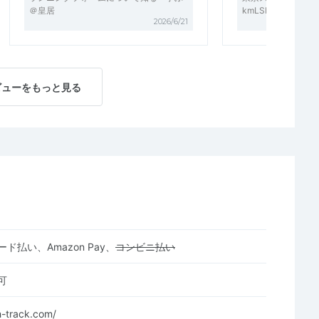
＠皇居
kmLSD
2026/6/21
ビューをもっと見る
ド払い、Amazon Pay、
コンビニ払い
可
h-track.com/