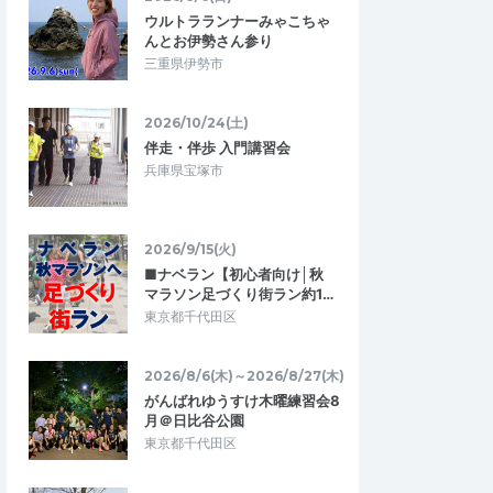
kmLSD
ウルトラランナーみゃこちゃ
2026/6/13
2026/6/13
んとお伊勢さん参り
三重県伊勢市
2026/10/24(土)
伴走・伴歩 入門講習会
兵庫県宝塚市
2026/9/15(火)
■ナベラン【初心者向け│秋
マラソン足づくり街ラン約1…
東京都千代田区
2026/8/6(木)～2026/8/27(木)
がんばれゆうすけ木曜練習会8
月＠日比谷公園
東京都千代田区