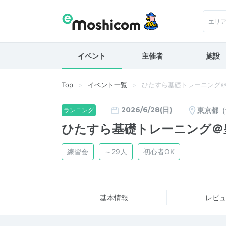
エリ
イベント
主催者
施設
Top
イベント一覧
ひたすら基礎トレーニング
2026/6/28(日)
東京都（
ランニング
ひたすら基礎トレーニング＠
練習会
～29人
初心者OK
基本情報
レビ